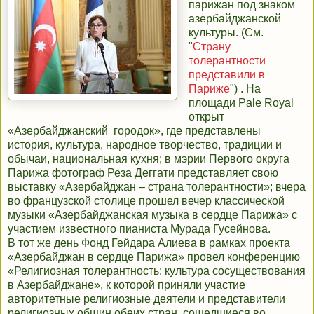
парижан под знаком
азербайджанской
культуры. (См.
"
Страну
толерантности
представили в
Париже
") . На
площади Pale Royal
открыт
«Азербайджанский городок», где представлены
история, культура, народное творчество, традиции и
обычаи, национальная кухня; в мэрии Первого округа
Парижа фотограф Реза Деггати представляет свою
выставку «Азербайджан – страна толерантности»; вчера
во французской столице прошел вечер классической
музыки «Азербайджанская музыка в сердце Парижа» с
участием известного пианиста Мурада Гусейнова.
В тот же день Фонд Гейдара Алиева в рамках проекта
«Азербайджан в сердце Парижа» провел конференцию
«Религиозная толерантность: культура сосуществования
в Азербайджане», к которой приняли участие
авторитетные религиозные деятели и представители
религиозных общин обеих стран, сошедшиеся во