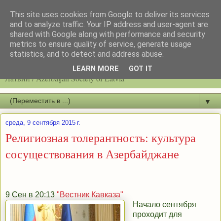
This site uses cookies from Google to deliver its services
and to analyze traffic. Your IP address and user-agent are
shared with Google along with performance and security
metrics to ensure quality of service, generate usage
statistics, and to detect and address abuse.
Latvijas azerbaidžāņu biedrību / Общество азербайджанцев
LEARN MORE
GOT IT
Латвии / Azerbaijan Society of Latvia
▼
среда, 9 сентября 2015 г.
Религиозная толерантность: культура
сосуществования в Азербайджане
9 Сен в 20:13
"Вестник Кавказа"
Начало сентября
проходит для