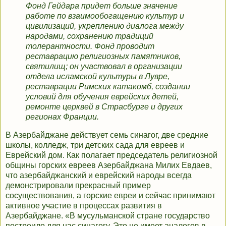
Фонд Гейдара придет больше значение
работе по взаимообогащению культур и
цивилизаций, укреплению диалога между
народами, сохранению традиций
толерантности. Фонд проводит
реставрацию религиозных памятников,
святилищ; он участвовал в организации
отдела исламской культуры в Лувре,
реставрации Римских катакомб, создании
условий для обучения еврейских детей,
ремонте церквей в Страсбурге и других
регионах Франции.
В Азербайджане действует семь синагог, две средние
школы, колледж, три детских сада для евреев и
Еврейский дом. Как полагает председатель религиозной
общины горских евреев Азербайджана Милих Евдаев,
что азербайджанский и еврейский народы всегда
демонстрировали прекрасный пример
сосуществования, а горские евреи и сейчас принимают
активное участие в процессах развития в
Азербайджане. «В мусульманской стране государство
построило для нас синагогу. Это не имеет аналогов в