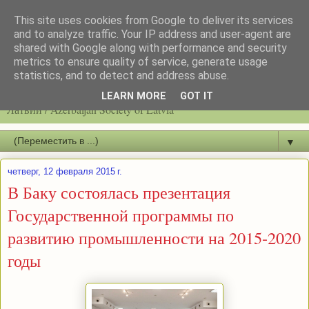
This site uses cookies from Google to deliver its services
and to analyze traffic. Your IP address and user-agent are
shared with Google along with performance and security
metrics to ensure quality of service, generate usage
statistics, and to detect and address abuse.
Latvijas azerbaidžāņu biedrību / Общество азербайджанцев
LEARN MORE
GOT IT
Латвии / Azerbaijan Society of Latvia
▼
четверг, 12 февраля 2015 г.
В Баку состоялась презентация
Государственной программы по
развитию промышленности на 2015-2020
годы