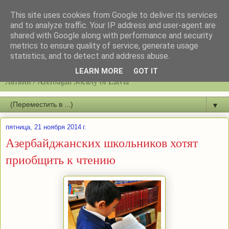
This site uses cookies from Google to deliver its services
and to analyze traffic. Your IP address and user-agent are
shared with Google along with performance and security
metrics to ensure quality of service, generate usage
statistics, and to detect and address abuse.
Latvijas azerbaidžāņu biedrību / Общество азербайджанцев
LEARN MORE
GOT IT
Латвии / Azerbaijan Society of Latvia
▼
пятница, 21 ноября 2014 г.
Азербайджанских школьников хотят
приобщить к чтению