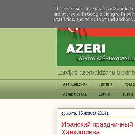
This site uses cookies from Google to 
are shared with Google along with per
statistics, and to detect and address 
Latvijas azerbaidžāņu biedr
Азербайджан
Латвия
празд
Azerbaidžāna
Latvija
svētki
суббота, 15 ноября 2014 г.
Иранский праздничный 
Ханкишиева