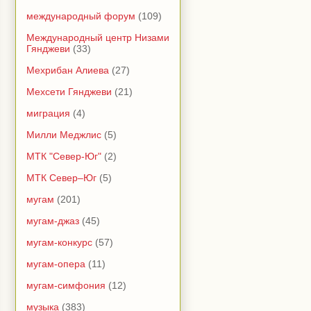
международный форум
(109)
Международный центр Низами
Гянджеви
(33)
Мехрибан Алиева
(27)
Мехсети Гянджеви
(21)
миграция
(4)
Милли Меджлис
(5)
МТК "Север-Юг"
(2)
МТК Север–Юг
(5)
мугам
(201)
мугам-джаз
(45)
мугам-конкурс
(57)
мугам-опера
(11)
мугам-симфония
(12)
музыка
(383)