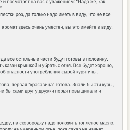
е и посмотрят на вас с уважением: "Надо же, как
?"
естки роз, да только надо иметь в виду, что не все
 аромат здесь очень уместен, вы это имейте в виду,
огда все остальные части будут готовы в половину.
ь казан крышкой и убрать с огня. Все будет хорошо,
об опасности употребления сырой курятины.
лова, первая "красавица" готова. Знали бы эти куры,
они бы сами друг у дружки перья повыщипали и
цедру, на сковородку надо положить топленое масло,
вороду на умеренном огне, пока сахар не начнет