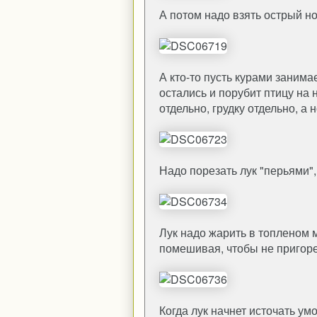
А потом надо взять острый но
А кто-то пусть курами занима
остались и порубит птицу на
отдельно, грудку отдельно, а 
Надо порезать лук "перьями"
Лук надо жарить в топленом 
помешивая, чтобы не пригоре
Когда лук начнет источать ум