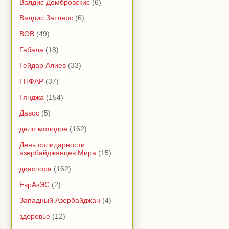
Валдис Домбровскис
(6)
Валдис Затлерс
(6)
ВОВ
(49)
Габала
(18)
Гейдар Алиев
(33)
ГНФАР
(37)
Гянджа
(154)
Давос
(5)
дело молодое
(162)
День солидарности
азербайджанцев Мира
(15)
диаспора
(162)
ЕврАзЭС
(2)
Западный Азербайджан
(4)
здоровье
(12)