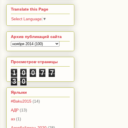
Translate this Page
Select Language
▼
Архив публикаций сайта
Просмотров·страницы
1
0
0
7
7
3
0
Ярлыки
#Baku2015
(14)
АДР
(13)
аз
(1)
Азербайджан-2020
(28)