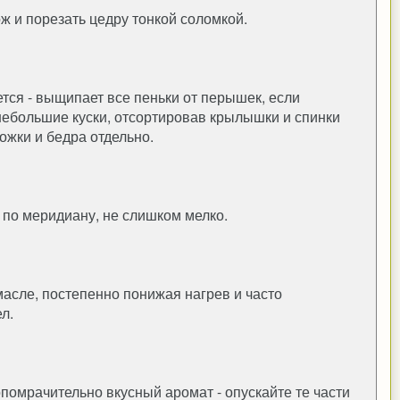
ж и порезать цедру тонкой соломкой.
ется - выщипает все пеньки от перышек, если
 небольшие куски, отсортировав крылышки и спинки
ножки и бедра отдельно.
, по меридиану, не слишком мелко.
масле, постепенно понижая нагрев и часто
л.
опомрачительно вкусный аромат - опускайте те части