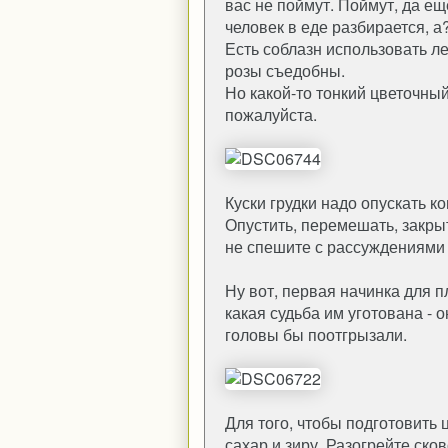
вас не поймут. Поймут, да ещ
человек в еде разбирается, а
Есть соблазн использовать леп
розы съедобны.
Но какой-то тонкий цветочный
пожалуйста.
Куски грудки надо опускать к
Опустить, перемешать, закрыт
не спешите с рассуждениями 
Ну вот, первая начинка для п
какая судьба им уготована - 
головы бы поотгрызали.
Для того, чтобы подготовить 
сахар и зиру. Разогрейте ско