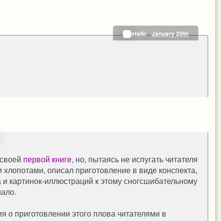
stalic
January 20th
 своей
первой книге
, но, пытаясь не испугать читателя
хлопотами, описал приготовление в виде конспекта,
а и картинок-иллюстраций к этому сногсшибательному
ало.
ия о приготовлении этого плова читателями в