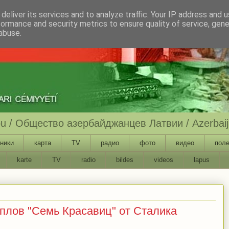
deliver its services and to analyze traffic. Your IP address and 
formance and security metrics to ensure quality of service, gen
abuse.
ību / Общество азербайджанцев Латвии / Azerbaija
ники
карта
TV
радио
фото
видео
поле
karte
TV
radio
bildes
videos
lapus
плов "Семь Красавиц" от Сталика