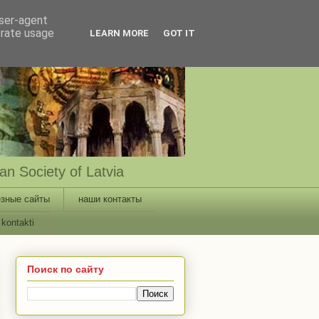
user-agent
erate usage
LEARN MORE
GOT IT
n Society of Latvia
зные сайты
наши контакты
kontakti
Поиск по сайту