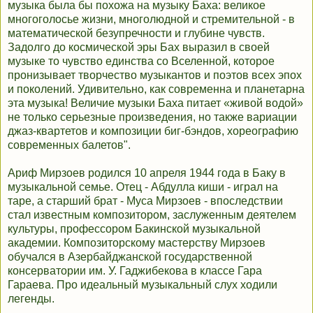
музыка была бы похожа на музыку Баха: великое
многоголосье жизни, многолюдной и стремительной - в
математической безупречности и глубине чувств.
Задолго до космической эры Бах выразил в своей
музыке то чувство единства со Вселенной, которое
пронизывает творчество музыкантов и поэтов всех эпох
и поколений. Удивительно, как современна и планетарна
эта музыка! Величие музыки Баха питает «живой водой»
не только серьезные произведения, но также вариации
джаз-квартетов и композиции биг-бэндов, хореографию
современных балетов".
Ариф Мирзоев родился 10 апреля 1944 года в Баку в
музыкальной семье. Отец - Абдулла киши - играл на
таре, а старший брат - Муса Мирзоев - впоследствии
стал известным композитором, заслуженным деятелем
культуры, профессором Бакинской музыкальной
академии. Композиторскому мастерству Мирзоев
обучался в Азербайджанской государственной
консерватории им. У. Гаджибекова в классе Гара
Гараева. Про идеальный музыкальный слух ходили
легенды.