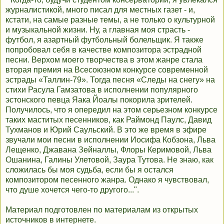
журналистикой, много писал для местных газет - и,
кстати, на самые разные темы, а не только о культурной
и музыкальной жизни. Ну, а главная моя страсть -
футбол, я азартный футбольный болельщик. Я также
попробовал себя в качестве композитора эстрадной
песни. Верхом моего творчества в этом жанре стала
вторая премия на Всесоюзном конкурсе современной
эстрады «Таллин-79». Тогда песня «Следы на снегу» на
стихи Расула Гамзатова в исполнении популярного
эстонского певца Яака Йоалы покорила зрителей.
Получилось, что я опередил на этом серьезном конкурсе
таких маститых песенников, как Раймонд Паулс, Давид
Тухманов и Юрий Саульский. В это же время в эфире
звучали мои песни в исполнении Иосифа Кобзона, Льва
Лещенко, Джавана Зейналлы, Флоры Керимовой, Льва
Ошанина, Галины Улетовой, Заура Тутова. Не знаю, как
сложилась бы моя судьба, если бы я остался
композитором песенного жанра. Однако я чувствовал,
что душе хочется чего-то другого...".
Материал подготовлен по материалам из открытых
источников в интернете.