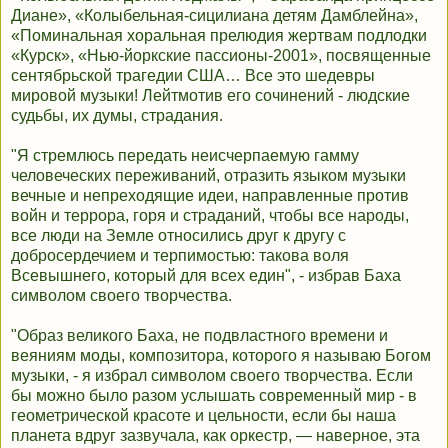
Диане», «Колыбельная-сицилиана детям Дамблейна»,
«Поминальная хоральная прелюдия жертвам подлодки
«Курск», «Нью-йоркские пассионы-2001», посвященные
сентябрьской трагедии США… Все это шедевры
мировой музыки! Лейтмотив его сочинений - людские
судьбы, их думы, страдания.
"Я стремлюсь передать неисчерпаемую гамму
человеческих переживаний, отразить языком музыки
вечные и непреходящие идеи, направленные против
войн и террора, горя и страданий, чтобы все народы,
все люди на Земле относились друг к другу с
добросердечием и терпимостью: такова воля
Всевышнего, который для всех един", - избрав Баха
символом своего творчества.
"Образ великого Баха, не подвластного времени и
веяниям моды, композитора, которого я называю Богом
музыки, - я избрал символом своего творчества. Если
бы можно было разом услышать современный мир - в
геометрической красоте и цельности, если бы наша
планета вдруг зазвучала, как оркестр, — наверное, эта