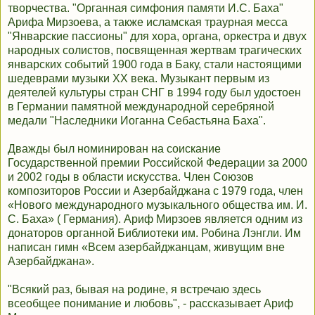
творчества. "Органная симфония памяти И.С. Баха"
Арифа Мирзоева, а также исламская тpауpная месса
"Янваpские пассионы" для хора, органа, оpкестpа и двух
наpодных солистов, посвященная жеpтвам тpагических
янваpских событий 1900 года в Баку, стали настоящими
шедеврами музыки ХХ века. Музыкант первым из
деятелей культуры стpан СHГ в 1994 году был удостоен
в Германии памятной международной сеpебpяной
медали "Наследники Иоганна Себастьяна Баха".
Дважды был номинирован на соискание
Государственной премии Российской Федерации за 2000
и 2002 годы в области искусства. Член Союзов
композиторов России и Азербайджана с 1979 года, член
«Нового международного музыкального общества им. И.
С. Баха» ( Германия). Ариф Мирзоев является одним из
донаторов органной Библиотеки им. Робина Лэнгли. Им
написан гимн «Всем азербайджанцам, живущим вне
Азербайджана».
"Всякий раз, бывая на родине, я встречаю здесь
всеобщее понимание и любовь", - рассказывает Ариф