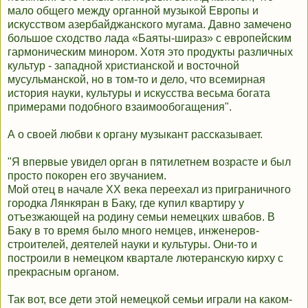
мало общего между органной музыкой Европы и
искусством азербайджанского мугама. Давно замечено
большое сходство лада «Баяты-шираз» с европейским
гармоническим минором. Хотя это продукты различных
культур - западной христианской и восточной
мусульманской, но в том-то и дело, что всемирная
история науки, культуры и искусства весьма богата
примерами подобного взаимообогащения".
А о своей любви к органу музыкант рассказывает.
"Я впервые увидел орган в пятилетнем возрасте и был
просто покорен его звучанием.
Мой отец в начале ХХ века переехал из приграничного
городка Лянкяран в Баку, где купил квартиру у
отъезжающей на родину семьи немецких швабов. В
Баку в то время было много немцев, инженеров-
строителей, деятелей науки и культуры. Они-то и
построили в немецком квартале лютеранскую кирху с
прекрасным органом.
Так вот, все дети этой немецкой семьи играли на каком-