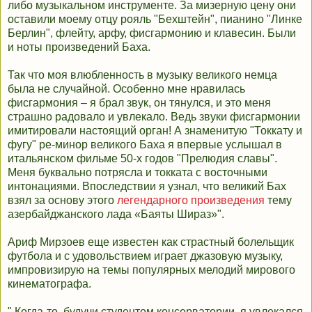
либо музыкальном инструменте. За мизерную цену они
оставили моему отцу рояль "Бехштейн", пианино "Линке
Берлин", флейту, арфу, фисгармонию и клавесин. Были
и ноты произведений Баха.
Так что моя влюбленность в музыку великого немца
была не случайной. Особенно мне нравилась
фисгармония – я брал звук, он тянулся, и это меня
страшно радовало и увлекало. Ведь звуки фисгармонии
имитировали настоящий орган! А знаменитую "Токкату и
фугу" ре-минор великого Баха я впервые услышал в
итальянском фильме 50-х годов "Прелюдия славы".
Меня буквально потрясла и токката с восточными
интонациями. Впоследствии я узнал, что великий Бах
взял за основу этого
легендарного произведения
тему
азербайджанского лада «Баяты Шираз»".
Ариф Мирзоев еще известен как страстный болельщик
футбола и с удовольствием играет джазовую музыку,
импровизирую на темы популярных мелодий мирового
кинематографа.
" Когда-то, будучи студентом консерватории, я увлекался