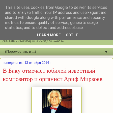
This site uses cookies from Google to deliver its services
and to analyze traffic. Your IP address and user-agent are
shared with Google along with performance and security
metrics to ensure quality of service, generate usage
statistics, and to detect and address abuse.
Latvijas azerbaidžāņu biedrību / Общество азербайджанцев
LEARN MORE
GOT IT
Латвии / Azerbaijan Society of Latvia
▼
понедельник, 13 октября 2014 г.
В Баку отмечает юбилей известный
композитор и органист Ариф Мирзоев