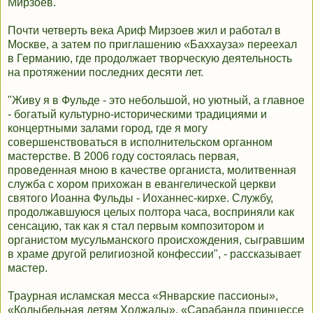
Мирзоев.
Почти четверть века Ариф Мирзоев жил и работал в
Москве, а затем по приглашению «Баххауза» переехал
в Германию, где продолжает творческую деятельность
на протяжении последних десяти лет.
"Живу я в Фульде - это небольшой, но уютный, а главное
- богатый культурно-историческими традициями и
концертными залами город, где я могу
совершенствоваться в исполнительском органном
мастерстве. В 2006 году состоялась первая,
проведенная мною в качестве органиста, молитвенная
служба с хором прихожан в евангелической церкви
святого Иоанна Фульды - Иоханнес-кирхе. Службу,
продолжавшуюся целых полтора часа, восприняли как
сенсацию, так как я стал первым композитором и
органистом мусульманского происхождения, сыгравшим
в храме другой религиозной конфессии", - рассказывает
мастер.
Траурная исламская месса «Январские пассионы»,
«Колыбельная детям Ходжалы», «Сарабанда принцессе