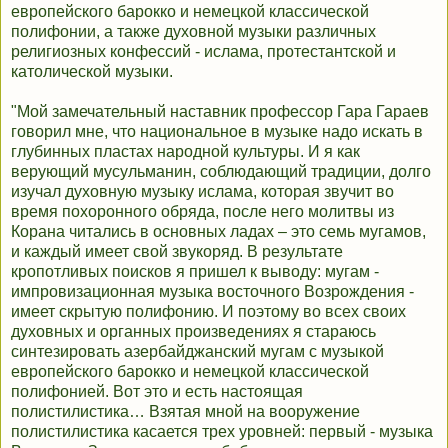
европейского барокко и немецкой классической
полифонии, а также духовной музыки различных
религиозных конфессий - ислама, протестантской и
католической музыки.
"Мой замечательный наставник профессор Гаpа Гаpаев
говорил мне, что национальное в музыке надо искать в
глубинных пластах народной культуры. И я как
верующий мусульманин, соблюдающий традиции, долго
изучал духовную музыку ислама, которая звучит во
время похоронного обряда, после него молитвы из
Корана читались в основных ладах – это семь мугамов,
и каждый имеет свой звукоряд. В результате
кропотливых поисков я пришел к выводу: мугам -
импровизационная музыка восточного Возрождения -
имеет скрытую полифонию. И поэтому во всех своих
духовных и органных произведениях я стараюсь
синтезировать азербайджанский мугам с музыкой
европейского барокко и немецкой классической
полифонией. Вот это и есть настоящая
полистилистика… Взятая мной на вооружение
полистилистика касается трех уровней: первый - музыка