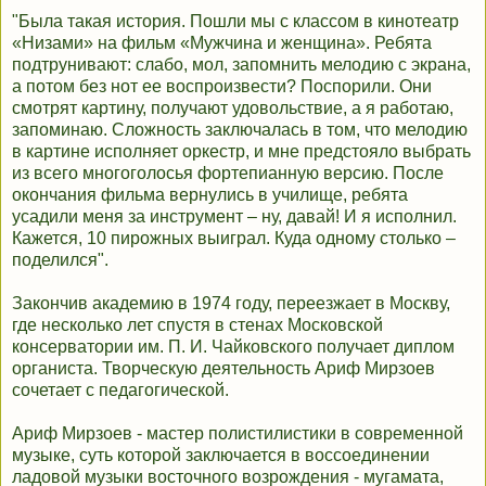
"Была такая история. Пошли мы с классом в кинотеатр
«Низами» на фильм «Мужчина и женщина». Ребята
подтрунивают: слабо, мол, запомнить мелодию с экрана,
а потом без нот ее воспроизвести? Поспорили. Они
смотрят картину, получают удовольствие, а я работаю,
запоминаю. Сложность заключалась в том, что мелодию
в картине исполняет оркестр, и мне предстояло выбрать
из всего многоголосья фортепианную версию. После
окончания фильма вернулись в училище, ребята
усадили меня за инструмент – ну, давай! И я исполнил.
Кажется, 10 пирожных выиграл. Куда одному столько –
поделился".
Закончив академию в 1974 году, переезжает в Москву,
где несколько лет спустя в стенах Московской
консерватории им. П. И. Чайковского получает диплом
органиста. Творческую деятельность Ариф Мирзоев
сочетает с педагогической.
Ариф Мирзоев - мастер полистилистики в современной
музыке, суть которой заключается в воссоединении
ладовой музыки восточного возрождения - мугамата,