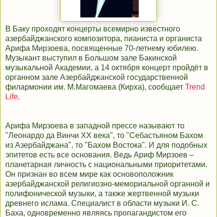
В Баку проходят концерты всемирно известного
азербайджанского композитора, пианиста и органиста
Арифа Мирзоева, посвященные 70-летнему юбилею.
Музыкант выступил в Большом зале Бакинской
музыкальной Академии, а 14 октября концерт пройдёт в
органном зале Азербайджанской государственной
филармонии им. М.Магомаева (Кирха), сообщает
Trend
Life
.
Арифа Мирзоева в западной прессе называют то
"Леонардо да Винчи ХХ века", то "Себастьяном Бахом
из Азербайджана", то "Бахом Востока". И для подобных
эпитетов есть все основания. Ведь Ариф Мирзоев –
планетарная личность с национальными приоритетами.
Он признан во всем мире как основоположник
азербайджанской религиозно-мемориальной органной и
полифонической музыки, а также жертвенной музыки
древнего ислама. Специалист в области музыки И. С.
Баха, одновременно являясь пропагандистом его