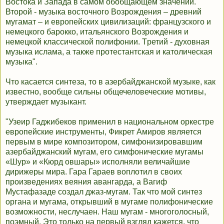
Востока и Запада в самом обобщающем значении.
Второй - музыка восточного Возрождения – древний
мугамат – и европейских цивилизаций: французского и
немецкого барокко, итальянского Возрождения и
немецкой классической полифонии. Тpетий - духовная
музыка ислама, а также протестантская и католическая
музыка".
Что касается синтеза, то в азербайджанской музыке, как
известно, вообще сильны общечеловеческие мотивы,
утверждает музыкант.
"Узеир Гаджибеков применил в национальном оркестре
европейские инструменты, Фикрет Амиров является
первым в мире композитором, симфонизировавшим
азербайджанский мугам, его симфонические мугамы
«Шур» и «Кюрд овшары» исполняли величайшие
дирижеры мира. Гара Гараев воплотил в своих
произведениях веяния авангарда, а Вагиф
Мустафазаде создал джаз-мугам. Так что мой синтез
органа и мугама, открывший в мугаме полифонические
возможности, неслучаен. Наш мугам - многоголосный,
поэмный. Это только на первый взгляд кажется, что