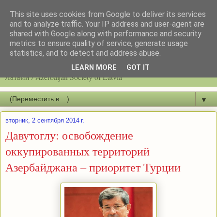
This site uses cookies from Google to deliver its services
and to analyze traffic. Your IP address and user-agent are
shared with Google along with performance and security
metrics to ensure quality of service, generate usage
statistics, and to detect and address abuse.
Latvijas azerbaidžāņu biedrību / Общество азербайджанцев
LEARN MORE
GOT IT
Латвии / Azerbaijan Society of Latvia
▼
вторник, 2 сентября 2014 г.
Давутоглу: освобождение
оккупированных территорий
Азербайджана – приоритет Турции