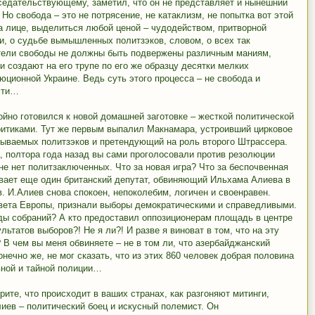
седательствующему, заметил, что он не представляет и нынешний
Но свобода – это не потрясение, не катаклизм, не попытка вот этой
на лице, выделиться любой ценой – чудодейством, притворной
и, о судьбе вымышленных политзэков, словом, о всех так
тели свободы не должны быть подвержены различным маниям,
 создают на его трупе по его же образцу десятки мелких
юционной Украине. Ведь суть этого процесса – не свобода и
сти…
ойно готовился к новой домашней заготовке – жесткой политической
ритиками. Тут же первым выпалил Макнамара, устроивший цирковое
зываемых политзэков и претендующий на роль второго Штрассера.
а, полтора года назад вы сами проголосовали против резолюции
не нет политзаключенных. Что за новая игра? Что за беспочвенная
ивает еще один британский депутат, обвиняющий Ильхама Алиева в
 И.Алиев снова спокоен, непоколебим, логичен и своенравен.
овета Европы, признали выборы демократическими и справедливыми.
боды собраний? А кто предоставил оппозиционерам площадь в центре
ьтатов выборов?! Не я ли?! И разве я виноват в том, что на эту
 В чем вы меня обвиняете – не в том ли, что азербайджанский
онечно же, не мог сказать, что из этих 860 человек добрая половина
вной и тайной полиции…
рите, что происходит в ваших странах, как разгоняют митинги,
иев – политический боец и искусный полемист. Он