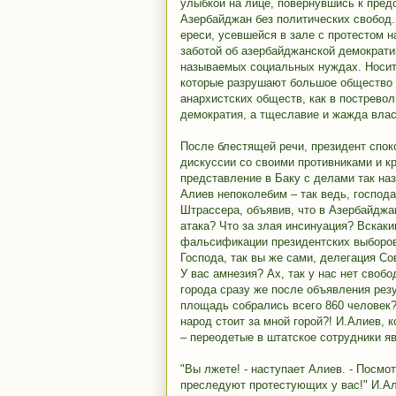
улыбкой на лице, повернувшись к пред
Азербайджан без политических свобод. 
ереси, усевшейся в зале с протестом 
заботой об азербайджанской демократи
называемых социальных нуждах. Носи
которые разрушают большое общество и
анархистских обществ, как в постревол
демократия, а тщеславие и жажда вла
После блестящей речи, президент спок
дискуссии со своими противниками и к
представление в Баку с делами так на
Алиев непоколебим – так ведь, господ
Штрассера, объявив, что в Азербайджа
атака? Что за злая инсинуация? Вскак
фальсификации президентских выборов.
Господа, так вы же сами, делегация С
У вас амнезия? Ах, так у нас нет сво
города сразу же после объявления резул
площадь собрались всего 860 человек?
народ стоит за мной горой?! И.Алиев, к
– переодетые в штатское сотрудники я
"Вы лжете! - наступает Алиев. - Посмот
преследуют протестующих у вас!" И.Ал