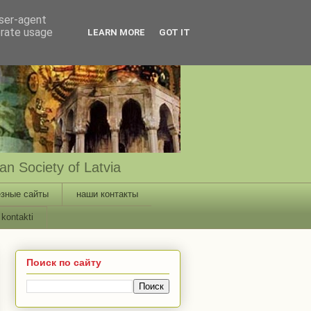
user-agent
erate usage
LEARN MORE
GOT IT
n Society of Latvia
зные сайты
наши контакты
kontakti
Поиск по сайту