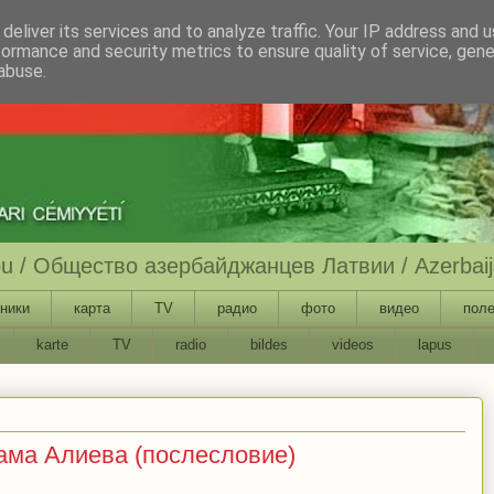
deliver its services and to analyze traffic. Your IP address and 
formance and security metrics to ensure quality of service, gen
abuse.
ību / Общество азербайджанцев Латвии / Azerbaija
ники
карта
TV
радио
фото
видео
поле
karte
TV
radio
bildes
videos
lapus
ама Алиева (послесловие)