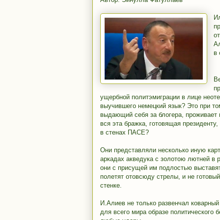
И
п
о
А
в
В
п
ущербной политэмиграции в лице неотес
выучившего немецкий язык? Это при то
выдающий себя за блогера, проживает в
вся эта бражка, готовящая президенту,
в стенах ПАСЕ?
Они представляли несколько иную карт
аркадах акведука с золотою лютней в р
они с присущей им подлостью выставят
полетят отовсюду стрелы, и не готовый
стенке.
И.Алиев не только развенчал коварны
для всего мира образе политического б