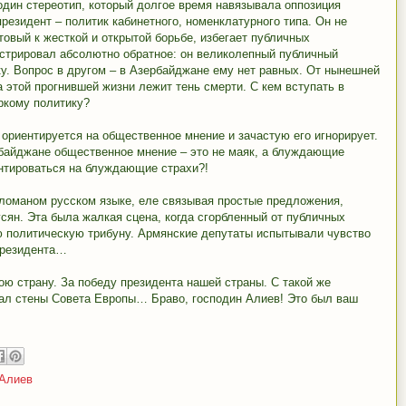
дин стереотип, который долгое время навязывала оппозиция
резидент – политик кабинетного, номенклатурного типа. Он не
отовый к жесткой и открытой борьбе, избегает публичных
нстрировал абсолютно обратное: он великолепный публичный
ку. Вопрос в другом – в Азербайджане ему нет равных. От нынешней
 этой прогнившей жизни лежит тень смерти. С кем вступать в
яркому политику?
 ориентируется на общественное мнение и зачастую его игнорирует.
рбайджане общественное мнение – это не маяк, а блуждающие
нтироваться на блуждающие страхи?!
, ломаном русском языке, еле связывая простые предложения,
сян. Эта была жалкая сцена, когда сгорбленный от публичных
ю политическую трибуну. Армянские депутаты испытывали чувство
 президента…
ою страну. За победу президента нашей страны. С такой же
ал стены Совета Европы… Браво, господин Алиев! Это был ваш
Алиев