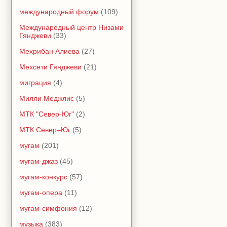
международный форум
(109)
Международный центр Низами
Гянджеви
(33)
Мехрибан Алиева
(27)
Мехсети Гянджеви
(21)
миграция
(4)
Милли Меджлис
(5)
МТК "Север-Юг"
(2)
МТК Север–Юг
(5)
мугам
(201)
мугам-джаз
(45)
мугам-конкурс
(57)
мугам-опера
(11)
мугам-симфония
(12)
музыка
(383)