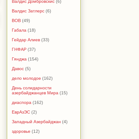
Валдис Домбровскис
(6)
Валдис Затлерс
(6)
ВОВ
(49)
Габала
(18)
Гейдар Алиев
(33)
ГНФАР
(37)
Гянджа
(154)
Давос
(5)
дело молодое
(162)
День солидарности
азербайджанцев Мира
(15)
диаспора
(162)
ЕврАзЭС
(2)
Западный Азербайджан
(4)
здоровье
(12)