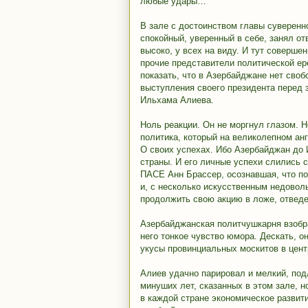
любые удары…
В зале с достоинством главы суверенн
спокойный, уверенный в себе, занял от
высоко, у всех на виду. И тут соверше
прочие представители политической ер
показать, что в Азербайджане нет своб
выступления своего президента перед 
Ильхама Алиева.
Ноль реакции. Он не моргнул глазом. 
политика, который на великолепном ан
О своих успехах. Ибо Азербайджан до 
страны. И его личные успехи слились 
ПАСЕ Анн Брассер, осознавшая, что п
и, с несколько искусственным недовол
продолжить свою акцию в ложе, отвед
Азербайджанская политчушкарня взобр
него тонкое чувство юмора. Дескать, о
укусы провинциальных москитов в цент
Алиев удачно парировал и мелкий, под
минуших лет, сказанных в этом зале, н
в каждой стране экономическое развит