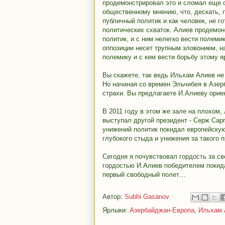
продемонстрировал это и сломал еще о
общественному мнению, что, дескать, п
публичный политик и как человек, не г
политических схваток. Алиев продемо
политик, и с ним нелегко вести полеми
оппозиции несет трупным зловонием, на
полемику и с кем вести борьбу этому 
Вы скажете, так ведь Ильхам Алиев не
Но начиная со времен Эльчибея в Азе
страхи. Вы предлагаете И.Алиеву орие
В 2011 году в этом же зале на плохом
выступал другой президент - Серж Сарг
унижений политик покидал европейску
глубокого стыда и унижения за такого
Сегодня я почувствовал гордость за св
гордостью И.Алиев победителем покид
первый свободный полет…
Автор:
Subhi Gasanov
Ярлыки:
Азербайджан-Европа
,
Ильхам 