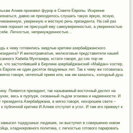
льхам Алиев произвел фурор в Совете Европы. Искренне
ризнаться, давно не приходилось слушать такую яркую, ясную,
тчеканенную, уверенную и жесткую речь президента. На сей раз
лиев поразил не присущей ему самоуверенностью, а уверенностью
 себе. Легкостью, непринужденностью…
едь к чему готовились заядлые критики азербайджанского
резидента? И мелкотравчатые, мелюзговые представители нашей
анного Хабиба Мунтазира, кстати говоря, до сих пор не
м, что застолбивший в Берлине азербайджанский «Майдан» хостер,
 Европе не один десяток бездумных лет. Так к чему же готовилась
 мягко говоря, нетеплый прием или, как им казалось, холодный душ
ину. Появится президент, так называемый восточный деспот на
уках, весь в пурпуре, скованный льдом эгоизма и надменности. И
 президента Азербайджана, в мягко говоря, нехорошем свете –
 к публичной критике И.Алиев отступит в угол. И там его прижмут к
й замысел тщедушных людишек, он выступил в совершенно новом
ойца, хладнокровного политика, с легкостью готового парировать