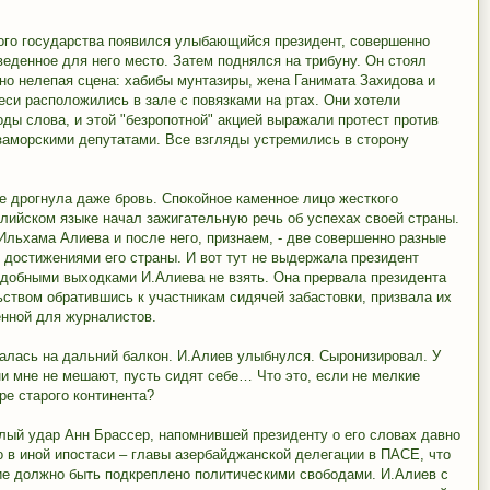
ого государства появился улыбающийся президент, совершенно
веденное для него место. Затем поднялся на трибуну. Он стоял
нно нелепая сцена: хабибы мунтазиры, жена Ганимата Захидова и
еси расположились в зале с повязками на ртах. Они хотели
оды слова, и этой "безропотной" акцией выражали протест против
заморскими депутатами. Все взгляды устремились в сторону
Не дрогнула даже бровь. Спокойное каменное лицо жесткого
глийском языке начал зажигательную речь об успехах своей страны.
Ильхама Алиева и после него, признаем, - две совершенно разные
с достижениями его страны. И вот тут не выдержала президент
одобными выходками И.Алиева не взять. Она прервала президента
ьством обратившись к участникам сидячей забастовки, призвала их
енной для журналистов.
алась на дальний балкон. И.Алиев улыбнулся. Сыронизировал. У
ни мне не мешают, пусть сидят себе… Что это, если не мелкие
ре старого континента?
лый удар Анн Брассер, напомнившей президенту о его словах давно
о в иной ипостаси – главы азербайджанской делегации в ПАСЕ, что
ие должно быть подкреплено политическими свободами. И.Алиев с