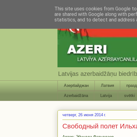
This site uses cookies from Google to 
are shared with Google along with per
statistics, and to detect and address 
Latvijas azerbaidžāņu biedr
Азербайджан
Латвия
празд
Azerbaidžāna
Latvija
svētki
четверг, 26 июня 2014 г.
Свободный полет Ильх
Автор:
Эйнулла Фатуллаев