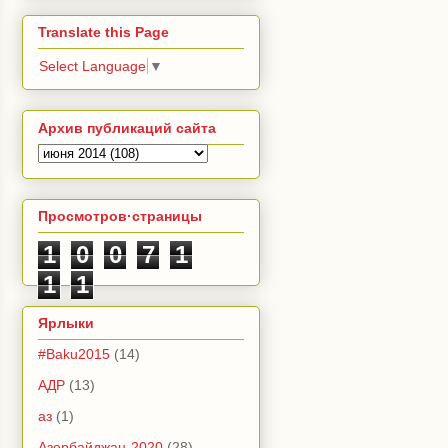
Translate this Page
Select Language
▼
Архив публикаций сайта
Просмотров·страницы
1
0
0
7
1
1
1
Ярлыки
#Baku2015
(14)
АДР
(13)
аз
(1)
Азербайджан-2020
(28)