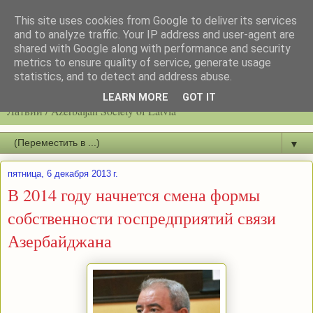
This site uses cookies from Google to deliver its services
and to analyze traffic. Your IP address and user-agent are
shared with Google along with performance and security
metrics to ensure quality of service, generate usage
statistics, and to detect and address abuse.
Latvijas azerbaidžāņu biedrību / Общество азербайджанцев
LEARN MORE
GOT IT
Латвии / Azerbaijan Society of Latvia
▼
пятница, 6 декабря 2013 г.
В 2014 году начнется смена формы
собственности госпредприятий связи
Азербайджана