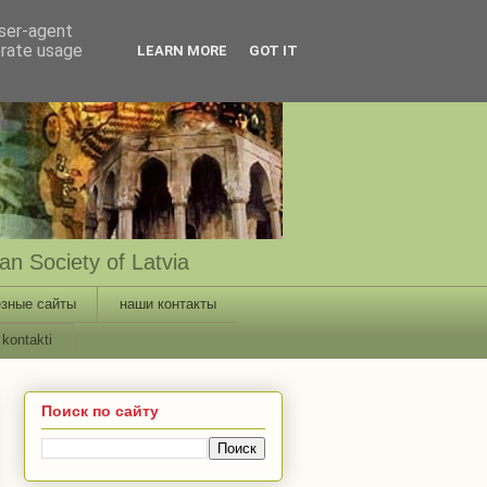
user-agent
erate usage
LEARN MORE
GOT IT
n Society of Latvia
зные сайты
наши контакты
kontakti
Поиск по сайту