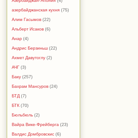
Азербайджан-Япония
(4)
азербайджанская кухня
(75)
Алим Гасымов
(22)
Альберт Исаков
(6)
Анар
(4)
Андрис Берзиньш
(22)
Ахмет Давутоглу
(2)
АЧГ
(3)
Баку
(257)
Бахрам Мансуров
(24)
БТД
(7)
БТК
(70)
Бюльбюль
(2)
Вайра Вике-Фрейберга
(23)
Валдис Домбровскис
(6)