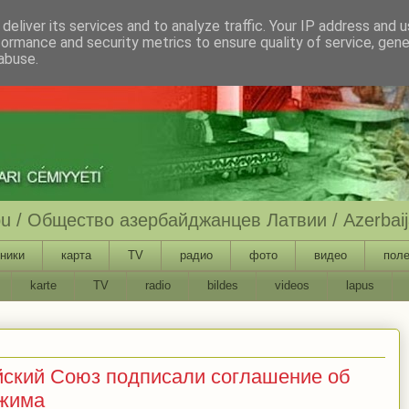
deliver its services and to analyze traffic. Your IP address and 
formance and security metrics to ensure quality of service, gen
abuse.
ību / Общество азербайджанцев Латвии / Azerbaija
ники
карта
TV
радио
фото
видео
поле
karte
TV
radio
bildes
videos
lapus
йский Союз подписали соглашение об
ежима