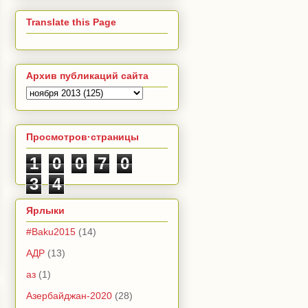
Translate this Page
Архив публикаций сайта
Просмотров·страницы
1
0
0
7
0
3
4
Ярлыки
#Baku2015
(14)
АДР
(13)
аз
(1)
Азербайджан-2020
(28)