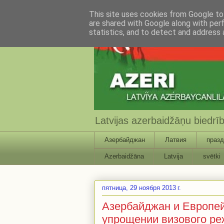
This site uses cookies from Google to 
are shared with Google along with per
statistics, and to detect and address 
Latvijas azerbaidžāņu biedr
Азербайджан
Латвия
празд
Azerbaidžāna
Latvija
svētki
пятница, 29 ноября 2013 г.
Азербайджан и Европе
упрощении визового р