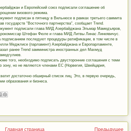
зербайджан и Европейский союз подписали соглашение об
прощении визового режима.
окумент подписан в пятницу в Вильнюсе в рамках третьего саммита
лав государств "Восточного партнерства",
сообщает
Trend.
окумент подписали глава МИД Азербайджана Эльмар Мамедъяров,
врокомиссар Штефан Фюле и глава МИД Литвы Линас Линкявичус.
а подписанием последуют процедуры ратификации, в том числе в
илли Меджлисе (парламент) Азербайджана и Европарламенте,
казал ранее Trend замминистра иностранных дел Махмуд
амедгулиев.
роме того, необходимо подписать двусторонние соглашения с теми
ю зону, но не являются членами ЕС (Норвегия, Швейцария,
ватит достаточно обширный список лиц. Это, в первую очередь,
ии образования и бизнеса.
Главная страница
Предыдущее