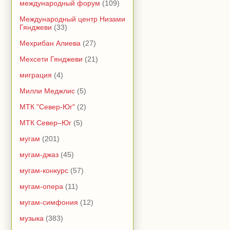
международный форум
(109)
Международный центр Низами
Гянджеви
(33)
Мехрибан Алиева
(27)
Мехсети Гянджеви
(21)
миграция
(4)
Милли Меджлис
(5)
МТК "Север-Юг"
(2)
МТК Север–Юг
(5)
мугам
(201)
мугам-джаз
(45)
мугам-конкурс
(57)
мугам-опера
(11)
мугам-симфония
(12)
музыка
(383)