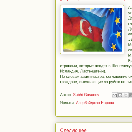
А
у
Д
г
Д
е
З
М
с
М
К
странами, которые входят в Шенгенску
Исландия, Лихтенштейн).
По словам замминистра, соглашение ох
граждане, выезжающие за рубеж по лин
Автор:
Subhi Gasanov
Ярлыки:
Азербайджан-Европа
Следующее