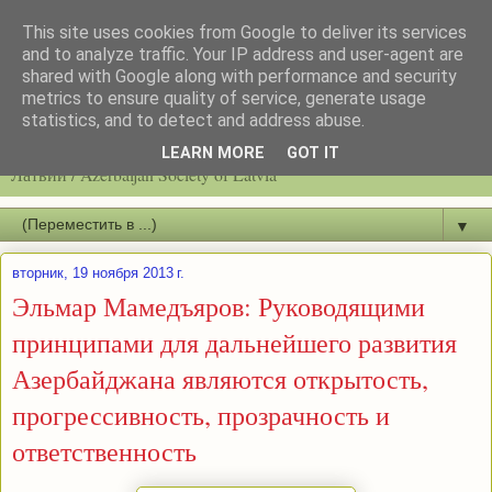
This site uses cookies from Google to deliver its services
and to analyze traffic. Your IP address and user-agent are
shared with Google along with performance and security
metrics to ensure quality of service, generate usage
statistics, and to detect and address abuse.
Latvijas azerbaidžāņu biedrību / Общество азербайджанцев
LEARN MORE
GOT IT
Латвии / Azerbaijan Society of Latvia
▼
вторник, 19 ноября 2013 г.
Эльмар Мамедъяров: Руководящими
принципами для дальнейшего развития
Азербайджана являются открытость,
прогрессивность, прозрачность и
ответственность