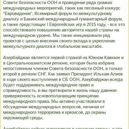
Совете безопасности ООН и проведение ряда громких
международных мероприятий, таких как песенный конкурс
"Евровидение", Всемирный форум по межкультурному
диалогу и Бакинский международный гуманитарный форум,
а также предстоящих I Европейских игр в 2015 году, - все это
способствовало повышению авторитета нашей страны на
международном уровне. Мы также инициировали ряд
проектов с целью внесения своего вклада в укрепление
межкультурного диалога в глобальном масштабе.
Азербайджан является первой страной на Южном Кавказе и
в Центральноазиатском регионе, которая была избрана
непостоянным членом Совета безопасности ООН, и только
второй в регионе СНГ. Как заявил Президент Ильхам Алиев
в ходе своего выступления в СБ ООН, Азербайджан всегда
будет поддерживать международное право и
справедливость, и мы претворили в жизнь нашу давнюю
приверженность основополагающим принципам
международного права. Мы активно участвовали в
обсуждении международных вопросов, начиная от
международного терроризма и кризисов, до охраны
окружающей среды.
Азербайджан сейчас инвестирует в соседние страны, и эти