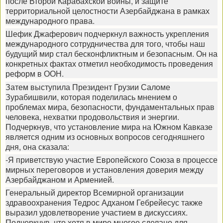
после Второй Карабахской войны, и защите
территориальной целостности Азербайджана в рамках
международного права.
Шефик Джаферович подчеркнул важность укрепления
международного сотрудничества для того, чтобы наш
будущий мир стал бесконфликтным и безопасным. Он на
конкретных фактах отметил необходимость проведения
реформ в ООН.
Затем выступила Президент Грузии Саломе
Зурабишвили, которая поделилась мнением о
проблемах мира, безопасности, фундаментальных прав
человека, нехватки продовольствия и энергии.
Подчеркнув, что установление мира на Южном Кавказе
является одним из основных вопросов сегодняшнего
дня, она сказала:
-Я приветствую участие Европейского Союза в процессе
мирных переговоров и установления доверия между
Азербайджаном и Арменией.
Генеральный директор Всемирной организации
здравоохранения Тедрос Адханом Гебрейесус также
выразил удовлетворение участием в дискуссиях.
Подчеркнув, что хотя в мире многое сделано для