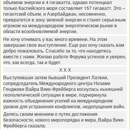
объемом энергии в 4 гигаватта, однако потенциал
только Каспийского моря составляет 157 гигаватт. Это –
гигантский объем, и Азербайджан, несомненно,
превратится в зону зеленой энергии и станет серьезным
игроком на международном энергетическом рынке в
области возобновляемой энергии.
Не хочу отнимать у вас много времени. На этом
завершаю свое выступление. Еще раз хочу сказать вам
добро пожаловать. Спасибо за то, что находитесь
вместе с нами. Желаю работе Форума успехов и уверен,
что, как всегда, так и будет.
Х Х Х
Выступившая затем бывший Президент Латвии,
сопредседатель Международного центра Низами
Гянджеви Вайра Вике-Фрейберга коснулась нынешней
геополитической ситуации в мире, подчеркнула
важность объединения усилий на международном
уровне для устранения конфликтов, недопущения войн.
Делясь своим мнением о путях достижения
безопасности, нового миропорядка и мира, Вайра Вике-
Фрейберга сказала: