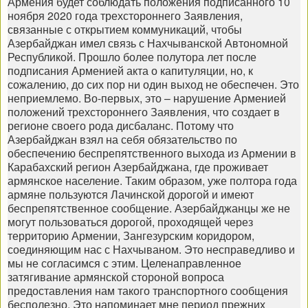
Армения будет соблюдать положения подписанного 10
ноября 2020 года трехстороннего Заявления,
связанные с открытием коммуникаций, чтобы
Азербайджан имел связь с Нахчыванской Автономной
Республикой. Прошло более полутора лет после
подписания Арменией акта о капитуляции, но, к
сожалению, до сих пор ни один выход не обеспечен. Это
неприемлемо. Во-первых, это – нарушение Арменией
положений трехстороннего Заявления, что создает в
регионе своего рода дисбаланс. Потому что
Азербайджан взял на себя обязательство по
обеспечению беспрепятственного выхода из Армении в
Карабахский регион Азербайджана, где проживает
армянское население. Таким образом, уже полтора года
армяне пользуются Лачинской дорогой и имеют
беспрепятственное сообщение. Азербайджанцы же не
могут пользоваться дорогой, проходящей через
территорию Армении, Зангезурским коридором,
соединяющим нас с Нахчываном. Это несправедливо и
мы не согласимся с этим. Целенаправленное
затягивание армянской стороной вопроса
предоставления нам такого транспортного сообщения
бесполезно. Это напоминает мне период прежних