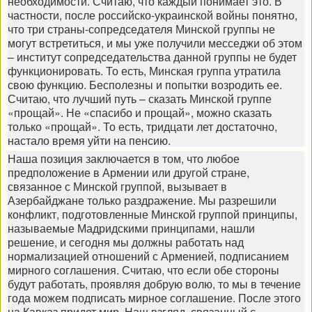
необходимости. Считаю, что каждый понимает это. В
частности, после российско-украинской войны понятно,
что три страны-сопредседателя Минской группы не
могут встретиться, и мы уже получили месседжи об этом
– институт сопредседательства данной группы не будет
функционировать. То есть, Минская группа утратила
свою функцию. Бесполезны и попытки возродить ее.
Считаю, что лучший путь – сказать Минской группе
«прощай». Не «спасибо и прощай», можно сказать
только «прощай». То есть, тридцати лет достаточно,
настало время уйти на пенсию.
Наша позиция заключается в том, что любое
предположение в Армении или другой стране,
связанное с Минской группой, вызывает в
Азербайджане только раздражение. Мы разрешили
конфликт, подготовленные Минской группой принципы,
называемые Мадридскими принципами, нашли
решение, и сегодня мы должны работать над
нормализацией отношений с Арменией, подписанием
мирного соглашения. Считаю, что если обе стороны
будут работать, проявляя добрую волю, то мы в течение
года можем подписать мирное соглашение. После этого
на Кавказ придет мир. Наш взгляд, связанный с