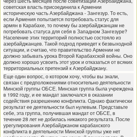
через шесть месяцев после советизации Азербайджана,
советская власть присоединила к Армении
историческую часть Азербайджана - Зангезур. То есть,
если Армения попытается потребовать статус для
армян в Карабахе, то почему бы азербайджанцам не
потребовать статуса для себя в Западном Зангезуре?
Население этих территорий полностью состояло из
азербайджанцев. Такой подход приведет к безвыходной
ситуации, и считаю, что правительство Армении не
должно забывать урока Второй Карабахской войны. Оно
должно хорошо усвоить этот урок и отказаться от всяких
территориальных претензий к Азербайджану.
Еще один вопрос, о котором хочу, чтобы вы знали,
связан с предположениями относительно деятельности
Минской группы ОБСЕ. Минская группа была учреждена
в 1992 году, и ее мандат заключался в оказании
содействия разрешению конфликта. Однако фактически
результат ее деятельности был нулевым. Представьте
себе, эта группа, получившая мандат от ОБСЕ, в
течение 28 лет не добилась никакого результата. После
урегулирования Азербайджаном карабахского
конфликта в деятельности Минской группы уже нет