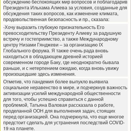
обсуждению беспокоящих мир вопросов и поблагодарив
Президента Ильхама Алиева за условия, созданные для
обсуждения таких вопросов, как изменение климата,
продовольственная безопасность и пр., сказала:
-Хочу выразить глубокую признательность Его
превосходительству Президенту Алиеву за радушную
встречу и гостеприимство, а также Международному
центру Низами Гянджеви – за организацию IХ
Глобального форума. Я также очень рада вновь
находиться в обладающем древней историей
современном городе Баку, где неоднократно бывала
раньше, и с нетерпением ожидаю, когда вновь увижу
произошедшие здесь изменения.
Отметив, что пандемия более выпукло выявила
социальное неравенство в мире, и подчеркнув важность
активизации усилий международной общественности
для того, чтобы успешно справиться с данной
проблемой, Татьяна Валовая рассказала о работе,
проделанной ООН для выполнения задач, стоящих
перед организацией. Она подчеркнула, что еще многое
предстоит сделать для устранения последствий COVID-
19 на планете.