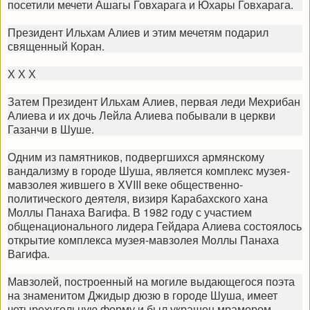
посетили мечети Ашагы Говхарага и Юхары Говхарага.
Президент Ильхам Алиев и этим мечетям подарил
священный Коран.
Х Х Х
Затем Президент Ильхам Алиев, первая леди Мехрибан
Алиева и их дочь Лейла Алиева побывали в церкви
Газанчи в Шуше.
Одним из памятников, подвергшихся армянскому
вандализму в городе Шуша, является комплекс музея-
мавзолея жившего в XVIII веке общественно-
политического деятеля, визиря Карабахского хана
Моллы Панаха Вагифа. В 1982 году с участием
общенационального лидера Гейдара Алиева состоялось
открытие комплекса музея-мавзолея Моллы Панаха
Вагифа.
Мавзолей, построенный на могиле выдающегося поэта
на знаменитом Джидыр дюзю в городе Шуша, имеет
четырехугольную форму и был украшен мрамором.