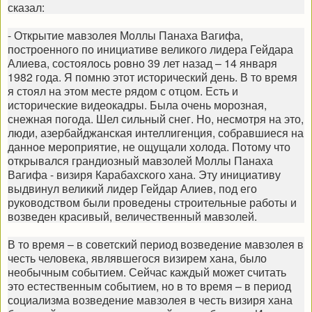
сказал:
- Открытие мавзолея Моллы Панаха Вагифа,
построенного по инициативе великого лидера Гейдара
Алиева, состоялось ровно 39 лет назад – 14 января
1982 года. Я помню этот исторический день. В то время
я стоял на этом месте рядом с отцом. Есть и
исторические видеокадры. Была очень морозная,
снежная погода. Шел сильный снег. Но, несмотря на это,
люди, азербайджанская интеллигенция, собравшиеся на
данное мероприятие, не ощущали холода. Потому что
открывался грандиозный мавзолей Моллы Панаха
Вагифа - визиря Карабахского хана. Эту инициативу
выдвинул великий лидер Гейдар Алиев, под его
руководством были проведены строительные работы и
возведен красивый, величественный мавзолей.
В то время – в советский период возведение мавзолея в
честь человека, являвшегося визирем хана, было
необычным событием. Сейчас каждый может считать
это естественным событием, но в то время – в период
социализма возведение мавзолея в честь визиря хана