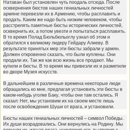
Натаван был установлен чуть поодаль отсюда. После
осквернения бюстов наших гениальных личностей
армяне перевезли их в Армению, чтобы расплавить и
продать. Каким же надо быть низким человеком, чтобы
расстрелять памятные бюсты исторических личностей,
осквернить их, а потом увезти и попытаться расплавить.
В то время Полад Бюльбюльоглу узнал об этом и
обратился к великому лидеру Гейдару Алиеву. В
результате принятых мер эти бюсты забрали у армян.
Должен откровенно сказать, что были куплены. Они
продали их. Так же как всю жизнь все продают. Мы
купили и бюсты. В то время мы привезли их и разметили
во дворе Музея искусств.
В дальнейшем в различные времена некоторые люди
обращались ко мне, предлагая установить эти бюсты в
каком-нибудь уголке Баку, чтобы они там остались. Я
сказал: Нет, мы установим их на своем месте лишь
после освобождения Шуши от врага, и установили.
Бюсты наших гениальных личностей – символ Победы.
Их души возрадовались. Они вернулись на Родину. Мы
вернули их, изгнав врага, уничтожив его, выдворив с