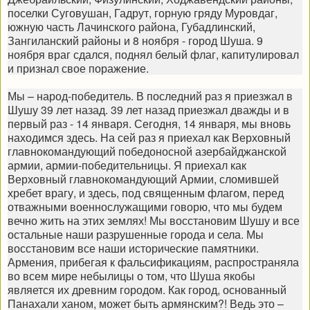
поселки Суговушан, Гадрут, горную гряду Муровдаг,
южную часть Лачинского района, Губадлинский,
Зангиланский районы и 8 ноября - город Шуша. 9
ноября враг сдался, поднял белый флаг, капитулировал
и признал свое поражение.
Мы – народ-победитель. В последний раз я приезжал в
Шушу 39 лет назад. 39 лет назад приезжал дважды и в
первый раз - 14 января. Сегодня, 14 января, мы вновь
находимся здесь. На сей раз я приехал как Верховный
главнокомандующий победоносной азербайджанской
армии, армии-победительницы. Я приехал как
Верховный главнокомандующий Армии, сломившей
хребет врагу, и здесь, под священным флагом, перед
отважными военнослужащими говорю, что мы будем
вечно жить на этих землях! Мы восстановим Шушу и все
остальные наши разрушенные города и села. Мы
восстановим все наши исторические памятники.
Армения, прибегая к фальсификациям, распространяла
во всем мире небылицы о том, что Шуша якобы
является их древним городом. Как город, основанный
Панахали ханом, может быть армянским?! Ведь это –