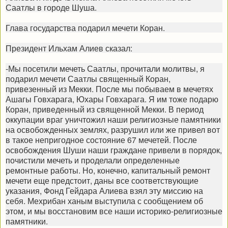
Саатлы в городе Шуша.
Глава государства подарил мечети Коран.
Президент Ильхам Алиев сказал:
-Мы посетили мечеть Саатлы, прочитали молитвы, я
подарил мечети Саатлы священный Коран,
привезенный из Мекки. После мы побываем в мечетях
Ашагы Говхарага, Юхары Говхарага. Я им тоже подарю
Коран, приведенный из священной Мекки. В период
оккупации враг уничтожил наши религиозные памятники
на освобожденных землях, разрушил или же привел вот
в такое непригодное состояние 67 мечетей. После
освобождения Шуши наши граждане привели в порядок,
почистили мечеть и проделали определенные
ремонтные работы. Но, конечно, капитальный ремонт
мечети еще предстоит, даны все соответствующие
указания, Фонд Гейдара Алиева взял эту миссию на
себя. Мехрибан ханым выступила с сообщением об
этом, и мы восстановим все наши историко-религиозные
памятники.