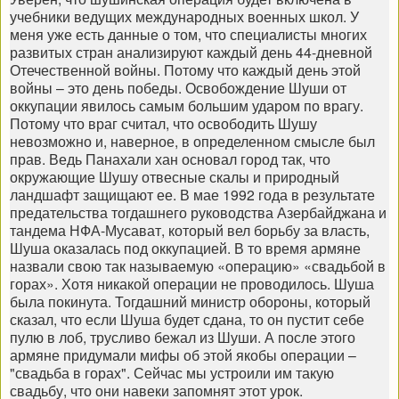
учебники ведущих международных военных школ. У
меня уже есть данные о том, что специалисты многих
развитых стран анализируют каждый день 44-дневной
Отечественной войны. Потому что каждый день этой
войны – это день победы. Освобождение Шуши от
оккупации явилось самым большим ударом по врагу.
Потому что враг считал, что освободить Шушу
невозможно и, наверное, в определенном смысле был
прав. Ведь Панахали хан основал город так, что
окружающие Шушу отвесные скалы и природный
ландшафт защищают ее. В мае 1992 года в результате
предательства тогдашнего руководства Азербайджана и
тандема НФА-Мусават, который вел борьбу за власть,
Шуша оказалась под оккупацией. В то время армяне
назвали свою так называемую «операцию» «свадьбой в
горах». Хотя никакой операции не проводилось. Шуша
была покинута. Тогдашний министр обороны, который
сказал, что если Шуша будет сдана, то он пустит себе
пулю в лоб, трусливо бежал из Шуши. А после этого
армяне придумали мифы об этой якобы операции –
"свадьба в горах". Сейчас мы устроили им такую
свадьбу, что они навеки запомнят этот урок.