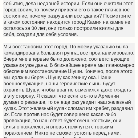
события, дела недавней истории. Если они считали этот
город своим, то почему привели его в такое плачевное
состояние, почему разрушили все здания? Посмотрите
в каком состоянии находится город! Камня на камне не
осталось за 30 лет, они только построили виллы для
себя, создали для себя условия.
Мы восстановим этот город. По моему указанию была
командирована большая группа, все проанализировано.
Вчера мне впервые было доложено, соответствующие
указания уже даны. В ближайшее время мы планомерно
обеспечим восстановление Шуши. Конечно, после этого
мы должны беречь Шушу как зеницу ока. Наши
военнослужащие, наши героические сыны будут
охранять Шушу, чтобы враг не осмелился даже глядеть
в эту сторону. Я сказал, что если кто-то в Армении
думает о реванше, то он еще раз увидит наш железный
кулак. Этот железный кулак сломал им хребет, раздавил
их. Если против нас будет совершена какая-либо
провокация, то наш ответ будет очень жестким, они
сильно пожалеют, и вновь столкнутся с горьким
поражением. Никто не сможет устоять перед нами.