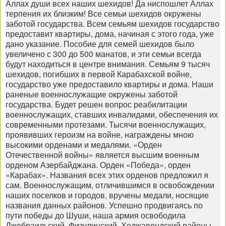
Аллах души всех наших шехидов! Да ниспошлет Аллах
терпения их близким! Все семьи шехидов окружены
заботой государства. Всем семьям шехидов государство
предоставит квартиры, дома, начиная с этого года, уже
дано указание. Пособие для семей шехидов было
увеличено с 300 до 500 манатов, и эти семьи всегда
будут находиться в центре внимания. Семьям 9 тысяч
шехидов, погибших в первой Карабахской войне,
государство уже предоставило квартиры и дома. Наши
раненые военнослужащие окружены заботой
государства. Будет решен вопрос реабилитации
военнослужащих, ставших инвалидами, обеспечения их
современными протезами. Тысячи военнослужащих,
проявивших героизм на войне, награждены мною
высокими орденами и медалями. «Орден
Отечественной войны» является высшим военным
орденом Азербайджана. Орден «Победа», орден
«Карабах». Названия всех этих орденов предложил я
сам. Военнослужащим, отличившимся в освобождении
наших поселков и городов, вручены медали, носящие
названия данных районов. Успешно продвигаясь по
пути победы до Шуши, наша армия освободила
Джебраильский, Физулинский, Ходжавендский районы,