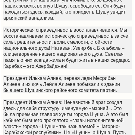
наших земель, вернув Шушу, освободив ее. Они будут
находиться здесь, каждый, кто приедет в Шушу увидит
армянский вандализм.
Историческая справедливость восстанавливается. Мы
восстанавливаем историческую справедливость за счет
силы, решительности, воли, смелости, стойкости,
национального духа! Натаван, Узеир бек, Бюльбюль –
олицетворение нашего национального духа. Светлая
память о них всегда жила и будет жить в наших сердцах.
Карабах – это Азербайджан!
Президент Ильхам Алиев, первая леди Мехрибан
Алиева и их дочь Лейла Алиева побывали в здании
бывшего Шушинского районного комитета партии.
Президент Ильхам Алиев: Ненавистный враг создал
здесь для себя структуру, именуемую «мэрией». Это
была приемная главаря хунты города Шуша. А это был
кабинет бывшего проклятого «главы исполнительной
власти» города «Шуши» так называемой «Нагорно-
Карабахской республики». Не «Шуши», а Шуша. Пусть