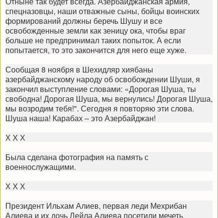
Отныне так будет всегда. Азербайджанская армия,
спецназовцы, наши отважные сыны, бойцы воинских
формирований должны беречь Шушу и все
освобожденные земли как зеницу ока, чтобы враг
больше не предпринимал таких попыток. А если
попытается, то это закончится для него еще хуже.
Сообщая 8 ноября в Шехидляр хиябаны
азербайджанскому народу об освобождении Шуши, я
закончил выступление словами: «Дорогая Шуша, ты
свободна! Дорогая Шуша, мы вернулись! Дорогая Шуша,
мы возродим тебя!". Сегодня я повторяю эти слова.
Шуша наша! Карабах – это Азербайджан!
Х Х Х
Была сделана фотография на память с
военнослужащими.
Х Х Х
Президент Ильхам Алиев, первая леди Мехрибан
Алиева и их дочь Лейла Алиева посетили мечеть