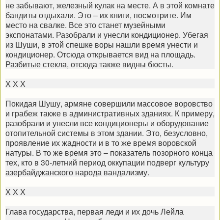
не забывают, железный кулак на месте. А в этой комнате
бандиты отдыхали. Это – их книги, посмотрите. Им
место на свалке. Все это станет музейными
экспонатами. Разобрали и унесли кондиционер. Убегая
из Шуши, в этой спешке воры нашли время унести и
кондиционер. Отсюда открывается вид на площадь.
Разбитые стекла, отсюда также видны бюсты.
Х Х Х
Покидая Шушу, армяне совершили массовое воровство
и грабеж также в административных зданиях. К примеру,
разобрали и унесли все кондиционеры и оборудование
отопительной системы в этом здании. Это, безусловно,
проявление их жадности и в то же время воровской
натуры. В то же время это – показатель позорного конца
тех, кто в 30-летний период оккупации подверг культуру
азербайджанского народа вандализму.
Х Х Х
Глава государства, первая леди и их дочь Лейла