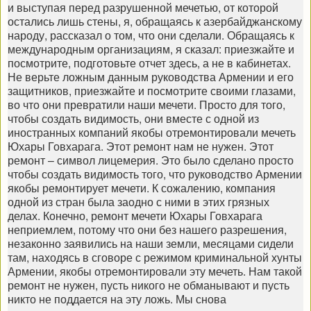
и выступая перед разрушенной мечетью, от которой
остались лишь стены, я, обращаясь к азербайджанскому
народу, рассказал о том, что они сделали. Обращаясь к
международным организациям, я сказал: приезжайте и
посмотрите, подготовьте отчет здесь, а не в кабинетах.
Не верьте ложным данным руководства Армении и его
защитников, приезжайте и посмотрите своими глазами,
во что они превратили наши мечети. Просто для того,
чтобы создать видимость, они вместе с одной из
иностранных компаний якобы отремонтировали мечеть
Юхары Говхарага. Этот ремонт нам не нужен. Этот
ремонт – символ лицемерия. Это было сделано просто
чтобы создать видимость того, что руководство Армении
якобы ремонтирует мечети. К сожалению, компания
одной из стран была заодно с ними в этих грязных
делах. Конечно, ремонт мечети Юхары Говхарага
неприемлем, потому что они без нашего разрешения,
незаконно заявились на наши земли, месяцами сидели
там, находясь в сговоре с режимом криминальной хунты
Армении, якобы отремонтировали эту мечеть. Нам такой
ремонт не нужен, пусть никого не обманывают и пусть
никто не поддается на эту ложь. Мы снова