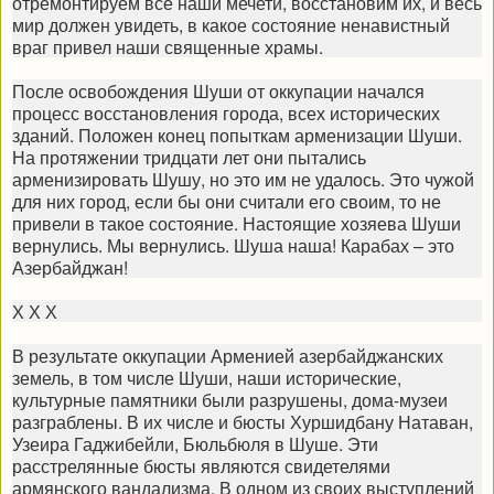
отремонтируем все наши мечети, восстановим их, и весь
мир должен увидеть, в какое состояние ненавистный
враг привел наши священные храмы.
После освобождения Шуши от оккупации начался
процесс восстановления города, всех исторических
зданий. Положен конец попыткам арменизации Шуши.
На протяжении тридцати лет они пытались
арменизировать Шушу, но это им не удалось. Это чужой
для них город, если бы они считали его своим, то не
привели в такое состояние. Настоящие хозяева Шуши
вернулись. Мы вернулись. Шуша наша! Карабах – это
Азербайджан!
Х Х Х
В результате оккупации Арменией азербайджанских
земель, в том числе Шуши, наши исторические,
культурные памятники были разрушены, дома-музеи
разграблены. В их числе и бюсты Хуршидбану Натаван,
Узеира Гаджибейли, Бюльбюля в Шуше. Эти
расстрелянные бюсты являются свидетелями
армянского вандализма. В одном из своих выступлений