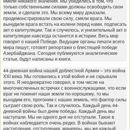
имели никакого значения. Мы убедились в том, что
только собственными силами должны освободить свои
земли, и сделали это. Мы всему миру доказали,
продемонстрировали свою силу, смяли врага. Мы
вынудили врага встать на колени перед нами, подписать
акт о капитуляции. Так и случилось, и унизительный акт о
капитуляции навсегда останется в истории. Весь мир
говорит о нашей Победе. Ведущие органы печати всего
мира пишут, готовят репортажи о блестящей победе
Азербайджана. Сегодня публикуются аналитические
статьи, будут написаны и книги.
44-дневная война нашей доблестной Армии – это война
XXI века. Мы готовились к этой войне и не скрывали
этого. Я неоднократно говорил, в том числе на
многочисленных встречах с военнослужащими, что если
враг не покинет наши земли по-хорошему, то мы
вынудим его, прогоним с наших земель, что фактор силы
сыграет свою роль. Так и случилось. Каждый день 44-
дневной войны был днем победы. Каждый день мы
наступали. Мы ни одного дня не отступали. Такое в
войнах наблюдается очень редко. В войнах бывают
наступления, отступления, маневры, мы же каждый