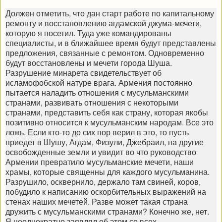
Должен отметить, что дан старт работе по капитальному
ремонту и восстановлению агдамской джума-мечети,
которую я посетил. Туда уже командированы
специалисты, и в ближайшее время будут представлены
предложения, связанные с ремонтом. Одновременно
будут восстановлены и мечети города Шуша.
Разрушение минарета свидетельствует об
исламофобской натуре врага. Армения постоянно
пытается наладить отношения с мусульманскими
странами, развивать отношения с некоторыми
странами, представить себя как страну, которая якобы
позитивно относится к мусульманским народам. Все это
ложь. Если кто-то до сих пор верил в это, то пусть
приедет в Шушу, Агдам, Физули, Джебраил, на другие
освобожденные земли и увидит во что руководство
Армении превратило мусульманские мечети, наши
храмы, которые священны для каждого мусульманина.
Разрушило, осквернило, держало там свиней, коров,
побудило к написанию оскорбительных выражений на
стенах наших мечетей. Разве может такая страна
дружить с мусульманскими странами? Конечно же, нет.
Я неоднократно заявлял об этом со всех