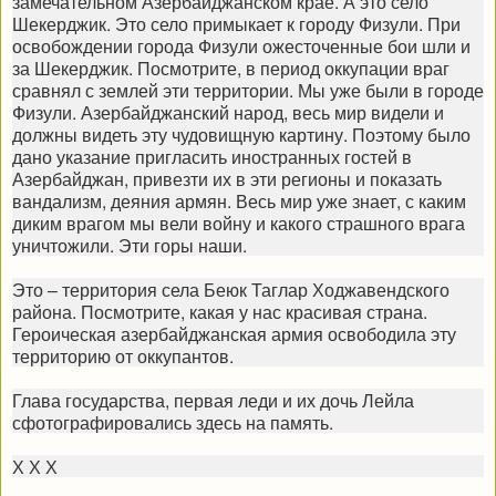
замечательном Азербайджанском крае. А это село
Шекерджик. Это село примыкает к городу Физули. При
освобождении города Физули ожесточенные бои шли и
за Шекерджик. Посмотрите, в период оккупации враг
сравнял с землей эти территории. Мы уже были в городе
Физули. Азербайджанский народ, весь мир видели и
должны видеть эту чудовищную картину. Поэтому было
дано указание пригласить иностранных гостей в
Азербайджан, привезти их в эти регионы и показать
вандализм, деяния армян. Весь мир уже знает, с каким
диким врагом мы вели войну и какого страшного врага
уничтожили. Эти горы наши.
Это – территория села Беюк Таглар Ходжавендского
района. Посмотрите, какая у нас красивая страна.
Героическая азербайджанская армия освободила эту
территорию от оккупантов.
Глава государства, первая леди и их дочь Лейла
сфотографировались здесь на память.
Х Х Х