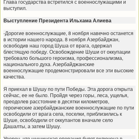
Глава государства встретился с военнослужащими и
выступил.
Выступление
Президента Ильхама Алиева
-Дорогие военнослужащие, 8 ноября навечно останется
в истории нашего народа. 8 ноября Азербайджан,
освободив наш город Шуша от врага, одержал
блестящую победу. Освобождение Шуши от оккупации
требовало большого героизма, профессионализма,
национального духа. Азербайджанские
военнослужащие продемонстрировали все эти высокие
качества.
Я приехал в Шушу по пути Победы. Эта дорога открыта
сейчас, ее не было. Пройдя через горы, леса, ущелья,
преодолев расстояние в десятки километров,
героические азербайджанские военнослужащие по пути
освободили от врага села, поселки, приблизились к
Шуше, освободили от оккупантов вначале село
Дашалты, а затем Шушу.
Уверен, что шушинская операция будет включена в