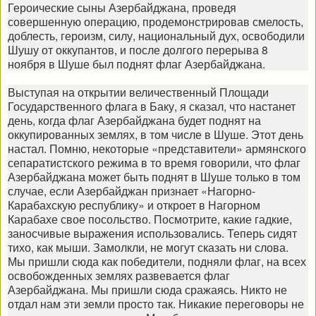
Героические сыны Азербайджана, проведя
совершенную операцию, продемонстрировав смелость,
доблесть, героизм, силу, национальный дух, освободили
Шушу от оккупантов, и после долгого перерыва 8
ноября в Шуше был поднят флаг Азербайджана.
Выступая на открытии величественный Площади
Государственного флага в Баку, я сказал, что настанет
день, когда флаг Азербайджана будет поднят на
оккупированных землях, в том числе в Шуше. Этот день
настал. Помню, некоторые «представители» армянского
сепаратистского режима в то время говорили, что флаг
Азербайджана может быть поднят в Шуше только в том
случае, если Азербайджан признает «Нагорно-
Карабахскую республику» и откроет в Нагорном
Карабахе свое посольство. Посмотрите, какие гадкие,
заносчивые выражения использовались. Теперь сидят
тихо, как мыши. Замолкли, не могут сказать ни слова.
Мы пришли сюда как победители, подняли флаг, на всех
освобожденных землях развевается флаг
Азербайджана. Мы пришли сюда сражаясь. Никто не
отдал нам эти земли просто так. Никакие переговоры не