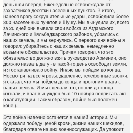
день шли вперед. Еженедельно освобождали от
захватчиков десятки населенных пунктов. В итоге,
нанеся врагу сокрушительные удары, освободили более
300 населенных пунктов и Шушу. Мы вынудили их, всего
за 20 дней они вывели свои войска из Агдамского,
Лачинского и Кяльбаджарского районов, убрались с
наших земель, и мы вернулись. С первого дня войны я
говорил: убирайтесь с наших земель, немедленно
возьмите обязательство. Причем говорил, что это
обязательство должно взять руководство Армении, оно
должно назвать дату - в такой-то день освободит земли,
и я останавливаю войну. Иначе мы пойдем до конца.
Несмотря на все угрозы, давление, телефонные звонки,
я сказал, что мы пойдем до конца и прогоним врага с
наших земель. И мы сделали это, пошли до конца,
изгнали, и враг вынужден был 10 ноября подписать акт
о капитуляции. Таким образом, войне был положен
конец.
Эта война навечно останется в нашей истории. Мы
одержали победу ценой крови, жизни наших шехидов,
благодаря отваге наших военнослужащих. Да упокоит