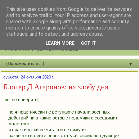
This site uses cookies from Google to deliver its services
and to analyze traffic. Your IP address and user-agent are
shared with Google along with performance and security
metrics to ensure quality of service, generate usage
statistics, and to detect and address abuse.
Latvijas azerbaidžāņu biedrību / Общество азербайджанцев
LEARN MORE
GOT IT
Латвии / Azerbaijan Society of Latvia
▼
суббота, 24 октября 2020 г.
Блогер Д.Агаронов: на злобу дня
вы не поверите,
но я практически не вступаю с начала военных 
действий ни в какие острые полемики с соседями)
мало того,
я практически не читаю и не вижу их.
разве что в ленте через статусы своих негодующих 