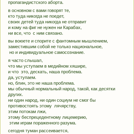
пропагандистского аборта.
в основном с вами говорят те, 
кто туда никогда не поедет, 
своих детей туда никогда не отправит 
и кому на фиг не нужен ни Карабах, 
ни все, что  с ним связано.
вы воюете и спорите с фантомным мышлением, 
заместившим собой не только национальное,
 но и индивидуальное самосознание.
я часто слышал, 
что мы уступаем в медийном хяшире, 
и что  это, дескать, наша проблема.
да, уступаем.
но, блин, это не наша проблема.
мы обычный нормальный народ, такой, как десятки 
других.
ни один народ, ни один социум не смог бы 
противостоять этому  лячярству, 
этим потокам лжи,
этому беспрецедентному лицемерию,
 этим играм пораженного разума.
сегодня туман рассеивается, 