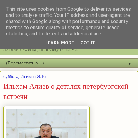
This site uses cookies from Google to deliver its services
and to analyze traffic. Your IP address and user-agent are
shared with Google along with performance and security
metrics to ensure quality of service, generate usage
statistics, and to detect and address abuse.
Latvijas azerbaidžāņu biedrību / Общество азербайджанцев
LEARN MORE
GOT IT
Латвии / Azerbaijan Society of Latvia
▼
суббота, 25 июня 2016 г.
Ильхам Алиев о деталях петербургской
встречи