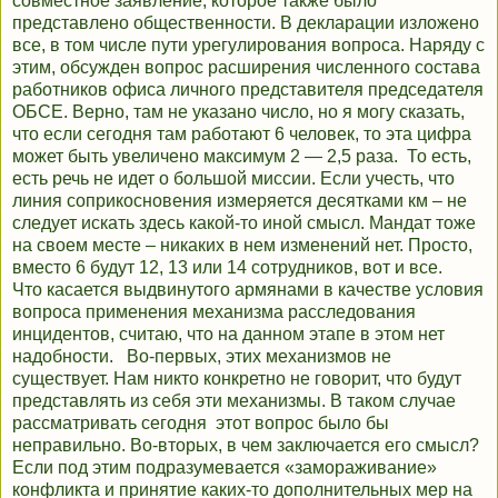
совместное заявление, которое также было
представлено общественности. В декларации изложено
все, в том числе пути урегулирования вопроса. Наряду с
этим, обсужден вопрос расширения численного состава
работников офиса личного представителя председателя
ОБСЕ. Верно, там не указано число, но я могу сказать,
что если сегодня там работают 6 человек, то эта цифра
может быть увеличено максимум 2 — 2,5 раза. То есть,
есть речь не идет о большой миссии. Если учесть, что
линия соприкосновения измеряется десятками км – не
следует искать здесь какой-то иной смысл. Мандат тоже
на своем месте – никаких в нем изменений нет. Просто,
вместо 6 будут 12, 13 или 14 сотрудников, вот и все.
Что касается выдвинутого армянами в качестве условия
вопроса применения механизма расследования
инцидентов, считаю, что на данном этапе в этом нет
надобности. Во-первых, этих механизмов не
существует. Нам никто конкретно не говорит, что будут
представлять из себя эти механизмы. В таком случае
рассматривать сегодня этот вопрос было бы
неправильно. Во-вторых, в чем заключается его смысл?
Если под этим подразумевается «замораживание»
конфликта и принятие каких-то дополнительных мер на