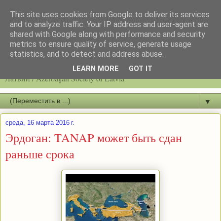
This site uses cookies from Google to deliver its services
and to analyze traffic. Your IP address and user-agent are
shared with Google along with performance and security
metrics to ensure quality of service, generate usage
statistics, and to detect and address abuse.
Latvijas azerbaidžāņu biedrību / Общество азербайджанцев
LEARN MORE
GOT IT
Латвии / Azerbaijan Society of Latvia
▼
среда, 16 марта 2016 г.
Эрдоган: TANAP может быть сдан
раньше срока