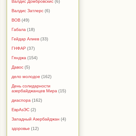
Валдис Домбровскис
(6)
Валдис Затлерс
(6)
ВОВ
(49)
Габала
(18)
Гейдар Алиев
(33)
ГНФАР
(37)
Гянджа
(154)
Давос
(5)
дело молодое
(162)
День солидарности
азербайджанцев Мира
(15)
диаспора
(162)
ЕврАзЭС
(2)
Западный Азербайджан
(4)
здоровье
(12)