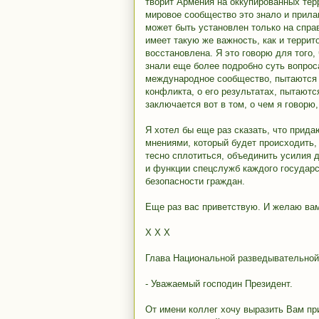
творит Армения на оккупированных терр
мировое сообщество это знало и прилаг
может быть установлен только на спра
имеет такую же важность, как и терри
восстановлена. Я это говорю для того
знали еще более подробно суть вопрос
международное сообщество, пытаются 
конфликта, о его результатах, пытаютс
заключается вот в том, о чем я говорю
Я хотел бы еще раз сказать, что прида
мнениями, который будет происходить,
тесно сплотиться, объединить усилия 
и функции спецслужб каждого государс
безопасности граждан.
Еще раз вас приветствую. И желаю вам
Х Х Х
Глава Национальной разведывательной
- Уважаемый господин Президент.
От имени коллег хочу выразить Вам пр