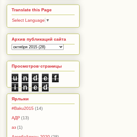
Translate this Page
Select Language
▼
Архив публикаций сайта
Просмотров·страницы
u
n
d
e
f
i
n
e
d
Ярлыки
#Baku2015
(14)
АДР
(13)
аз
(1)
Азербайджан-2020
(28)