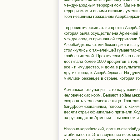
международным терроризмом. Мы не по
терроризмом и своими силами сумели по
горя невинным гражданам Азербайджан
Террористические атаки против Азерба
которая была осуществлена Арменией в
международно признанной территории 
Азербайджана стали беженцами и выну
столкнулись с тяжелейшей гуманитарно
крайне тяжелой. Практически была па
достигала более 1000 процентов в год
все - и имущество, и дома в результат
других городах Азербайджана. На душу 
миллион беженцев в стране, которая т
Армянская оккупация – это нарушение 
человеческих норм. Бывают войны меж
сохранять человеческое лицо. Трагеди
бандформированиями, говорит, с каким
десяти стран официально признали Ход
на руководстве Армении – нынешнем и
Нагорно-карабахский, армяно-азербайд
стабильности. Это нарушение всех ме