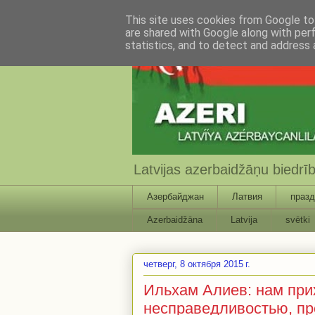
This site uses cookies from Google to 
are shared with Google along with per
statistics, and to detect and address 
Latvijas azerbaidžāņu biedr
Азербайджан
Латвия
празд
Azerbaidžāna
Latvija
svētki
четверг, 8 октября 2015 г.
Ильхам Алиев: нам при
несправедливостью, пр