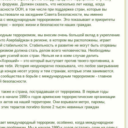
 форумах. Должен сказать, что несколько лет назад, когда
асности ООН, в том числе при поддержке стран, которые вы
льствовали на заседании Совета Безопасности, мы именно
а с международным терроризмом». Это показывает и приоритеты
прос – вопрос жизни и безопасности наших граждан.
родным терроризмом, мы вносим очень большой вклад в укрепление
что Азербайджан в регионе, в котором мы расположены, играет
й стабильности. Стабильность и развитие не могут быть оторваны
оризмом должна стать делом всего человечества. Необходимы
ия усилий всех стран. Нельзя ни в коем случае делить
«Хороший» – это который выступает против твоего противника, а
ив тебя. История неоднократно показывала, что любое заигрывание
е концов несет угрозу и тем странам, которые этим занимаются.
 сообщества в борьбе с международным терроризмом - главное
й безопасности.
, также и страна, пострадавшая от терроризма. В первые годы
и в начале 1990-х годов армянские террористические организации
х актов на нашей территории. Они взрывали метро, паромы,
 этих терактов погибло более 2 тысяч невинных граждан
ачает международный терроризм, особенно, когда международное
им проблемам. Мы в начале 1990-х годов остались один на один с