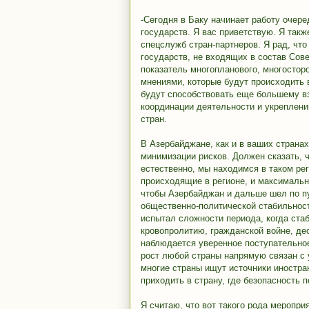
-Сегодня в Баку начинает работу оче
государств. Я вас приветствую. Я такж
спецслужб стран-партнеров. Я рад, чт
государств, не входящих в состав Сов
показатель многопланового, многосторо
мнениями, которые будут происходить в
будут способствовать еще большему 
координации деятельности и укреплен
стран.
В Азербайджане, как и в ваших страна
минимизации рисков. Должен сказать, ч
естественно, мы находимся в таком рег
происходящие в регионе, и максимальн
чтобы Азербайджан и дальше шел по пу
общественно-политической стабильност
испытал сложности периода, когда стаб
кровопролитию, гражданской войне, де
наблюдается уверенное поступательное
рост любой страны напрямую связан с 
многие страны ищут источники иностран
приходить в страну, где безопасность 
Я считаю, что вот такого рода меропри