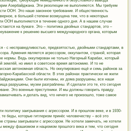
езолюции, требующие немедленного и безусловного вывода
тории Азербайджана. Эти резолюции не выполняются. Мы требуем
сти ООН. Это наше законное требование. И общественность
аверное, в большей степени возмущена тем, что в некоторых
ти ООН выполняются в течение одного дня. А в нашем случае
стаются на бумаге. Это – политика двойных стандартов, это –
неуважение к решению высшего международного органа, которым
ся - с несправедливостью, предвзятостью, двойными стандартами, в
сора. Армения является агрессором, оккупантом, страной, которая
е нормы. Ведь оккупирован не только Нагорный Карабах, который
й землёй, но имел в советское время автономию. И то не
ахская автономная область. Но оккупировано ещё и семь районов за
горно-Карабахской области. В этих районах практически не жили
байджанцами. Они были изгнаны, их дома разрушены, все наши
ища разрушены, музеи разграблены. И сделали это те, кто сегодня
еване. Это военные преступники. И мы должны говорить правду.
 замалчивать и делать вид, что ничего не произошло, тоже самое
ти политику заигрывания с агрессором. И в прошлом веке, и в 1930-
 те беды, которые гитлеризм принёс человечеству – всё это
ые страны заигрывали с агрессором. Не хотели замечать, не хотели
цы между фашизмом и нацизмом прошлого века и тем, что сегодня