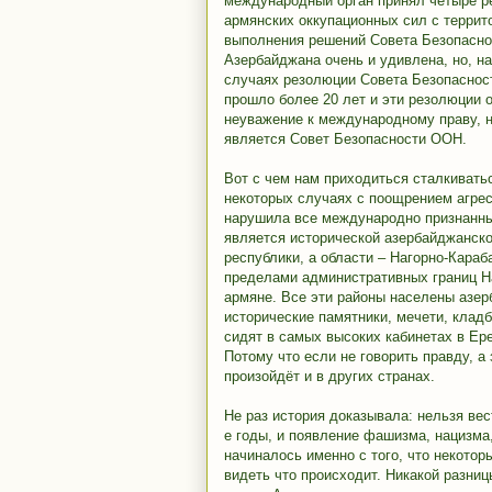
международный орган принял четыре р
армянских оккупационных сил с терри
выполнения решений Совета Безопасно
Азербайджана очень и удивлена, но, н
случаях резолюции Совета Безопаснос
прошло более 20 лет и эти резолюции о
неуважение к международному праву, 
является Совет Безопасности ООН.
Вот с чем нам приходиться сталкивать
некоторых случаях с поощрением агрес
нарушила все международно признанны
является исторической азербайджанско
республики, а области – Нагорно-Караб
пределами административных границ На
армяне. Все эти районы населены азер
исторические памятники, мечети, кладб
сидят в самых высоких кабинетах в Ер
Потому что если не говорить правду, а
произойдёт и в других странах.
Не раз история доказывала: нельзя вес
е годы, и появление фашизма, нацизма,
начиналось именно с того, что некотор
видеть что происходит. Никакой разни