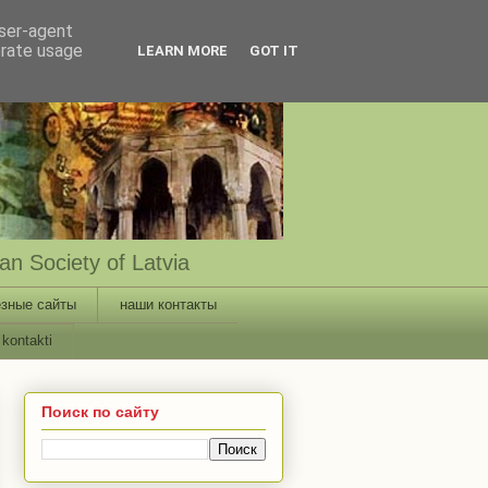
user-agent
erate usage
LEARN MORE
GOT IT
n Society of Latvia
зные сайты
наши контакты
kontakti
Поиск по сайту