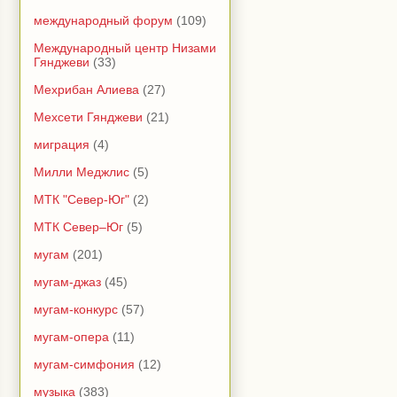
международный форум
(109)
Международный центр Низами
Гянджеви
(33)
Мехрибан Алиева
(27)
Мехсети Гянджеви
(21)
миграция
(4)
Милли Меджлис
(5)
МТК "Север-Юг"
(2)
МТК Север–Юг
(5)
мугам
(201)
мугам-джаз
(45)
мугам-конкурс
(57)
мугам-опера
(11)
мугам-симфония
(12)
музыка
(383)