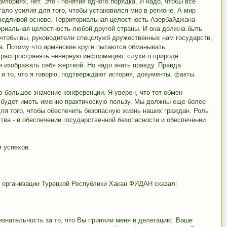
иториях, нет. Это - понятия одного порядка. И надо, чтобы всё
ало усилия для того, чтобы установился мир в регионе. А мир
ведливой основе. Территориальная целостность Азербайджана
ториальная целостность любой другой страны. И она должна быть
, чтобы вы, руководители спецслужб дружественных нам государств,
а. Потому что армянские круги пытаются обманывать
распространять неверную информацию, слухи о природе
я изображать себя жертвой. Но надо знать правду. Правда
, и то, что я говорю, подтверждают история, документы, факты.
ю большое значение конференции. Я уверен, что тот обмен
 будет иметь именно практическую пользу. Мы должны еще более
для того, чтобы обеспечить безопасную жизнь наших граждан. Роль
тва - в обеспечении государственной безопасности и обеспечении
 успехов.
 организации Турецкой Республики Хакан ФИДАН сказал:
изнательность за то, что Вы приняли меня и делегацию. Ваше