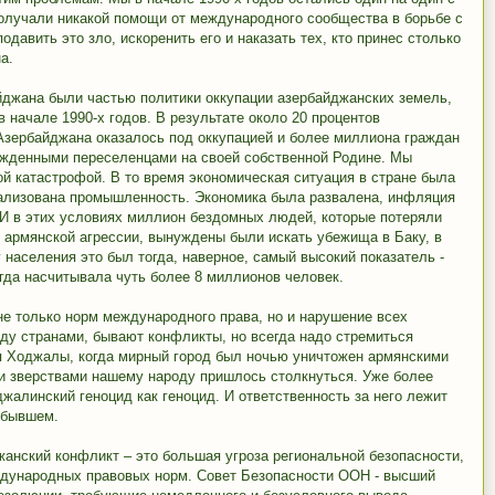
лучали никакой помощи от международного сообщества в борьбе с
давить это зло, искоренить его и наказать тех, кто принес столько
а.
йджана были частью политики оккупации азербайджанских земель,
 начале 1990-х годов. В результате около 20 процентов
Азербайджана оказалось под оккупацией и более миллиона граждан
жденными переселенцами на своей собственной Родине. Мы
й катастрофой. В то время экономическая ситуация в стране была
рализована промышленность. Экономика была развалена, инфляция
. И в этих условиях миллион бездомных людей, которые потеряли
е армянской агрессии, вынуждены были искать убежища в Баку, в
населения это был тогда, наверное, самый высокий показатель -
огда насчитывала чуть более 8 миллионов человек.
не только норм международного права, но и нарушение всех
ду странами, бывают конфликты, но всегда надо стремиться
я Ходжалы, когда мирный город был ночью уничтожен армянскими
и зверствами нашему народу пришлось столкнуться. Уже более
жалинский геноцид как геноцид. И ответственность за него лежит
 бывшем.
жанский конфликт – это большая угроза региональной безопасности,
ждународных правовых норм. Совет Безопасности ООН - высший