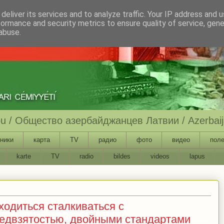
deliver its services and to analyze traffic. Your IP address and 
formance and security metrics to ensure quality of service, gen
abuse.
ību / Общество азербайджанцев Латвии / Azerbaija
ники
карта
TV
радио
фото
видео
поле
karte
TV
radio
bildes
videos
lapus
ходиться сталкиваться с
едвзятостью, двойными стандартами