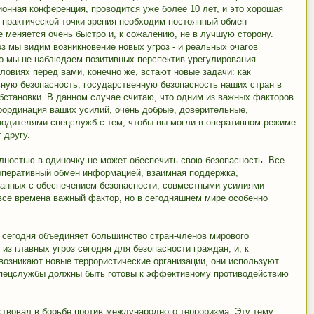
ионная конференция, проводится уже более 10 лет, и это хорошая
с практической точки зрения необходим постоянный обмен
е меняется очень быстро и, к сожалению, не в лучшую сторону.
 мы видим возникновение новых угроз - и реальных очагов
то мы не наблюдаем позитивных перспектив урегулирования
ловиях перед вами, конечно же, встают новые задачи: как
ьную безопасность, государственную безопасность наших стран в
становки. В данном случае считаю, что одним из важных факторов
оординация ваших усилий, очень добрые, доверительные,
одителями спецслужб с тем, чтобы вы могли в оперативном режиме
 другу.
лностью в одиночку не может обеспечить свою безопасность. Все
 оперативный обмен информацией, взаимная поддержка,
занных с обеспечением безопасности, совместными усилиями
все времена важный фактор, но в сегодняшнем мире особенно
сегодня объединяет большинство стран-членов мирового
из главных угроз сегодня для безопасности граждан, и, к
возникают новые террористические организации, они используют
 спецслужбы должны быть готовы к эффективному противодействию
ствовал в борьбе против международного терроризма. Эту тему