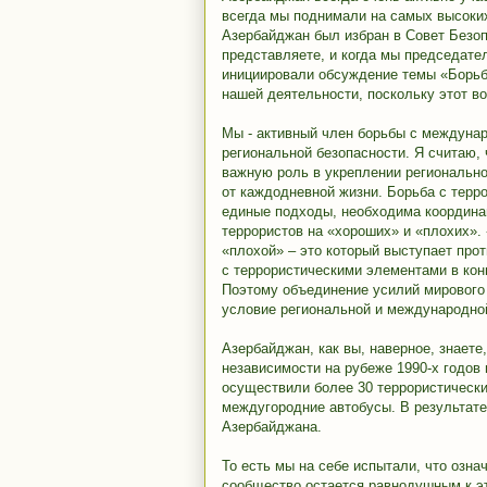
всегда мы поднимали на самых высоких
Азербайджан был избран в Совет Безоп
представляете, и когда мы председате
инициировали обсуждение темы «Борьб
нашей деятельности, поскольку этот во
Мы - активный член борьбы с междуна
региональной безопасности. Я считаю, 
важную роль в укреплении регионально
от каждодневной жизни. Борьба с терр
единые подходы, необходима координац
террористов на «хороших» и «плохих». 
«плохой» – это который выступает прот
с террористическими элементами в конц
Поэтому объединение усилий мирового
условие региональной и международно
Азербайджан, как вы, наверное, знаете
независимости на рубеже 1990-х годов 
осуществили более 30 террористически
междугородние автобусы. В результате
Азербайджана.
То есть мы на себе испытали, что озн
сообщество остается равнодушным к эт