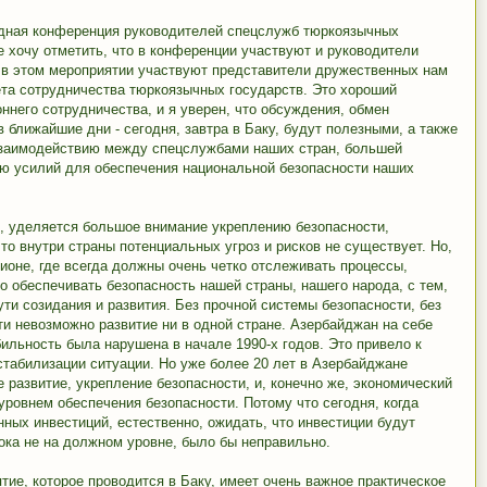
редная конференция руководителей спецслужб тюркоязычных
е хочу отметить, что в конференции участвуют и руководители
о в этом мероприятии участвуют представители дружественных нам
ета сотрудничества тюркоязычных государств. Это хороший
ннего сотрудничества, и я уверен, что обсуждения, обмен
 ближайшие дни - сегодня, завтра в Баку, будут полезными, а также
взаимодействию между спецслужбами наших стран, большей
ию усилий для обеспечения национальной безопасности наших
х, уделяется большое внимание укреплению безопасности,
то внутри страны потенциальных угроз и рисков не существует. Но,
ионе, где всегда должны очень четко отслеживать процессы,
о обеспечивать безопасность нашей страны, нашего народа, с тем,
ти созидания и развития. Без прочной системы безопасности, без
и невозможно развитие ни в одной стране. Азербайджан на себе
ильность была нарушена в начале 1990-х годов. Это привело к
стабилизации ситуации. Но уже более 20 лет в Азербайджане
 развитие, укрепление безопасности, и, конечно же, экономический
уровнем обеспечения безопасности. Потому что сегодня, когда
ных инвестиций, естественно, ожидать, что инвестиции будут
пока не на должном уровне, было бы неправильно.
ятие, которое проводится в Баку, имеет очень важное практическое