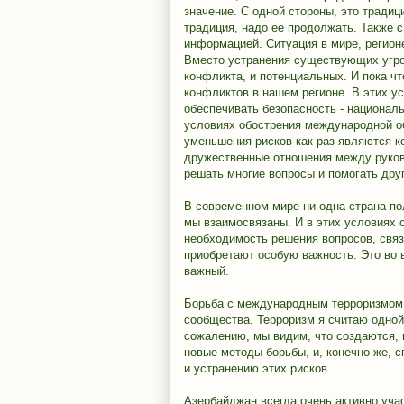
значение. С одной стороны, это традиц
традиция, надо ее продолжать. Также 
информацией. Ситуация в мире, регион
Вместо устранения существующих угроз
конфликта, и потенциальных. И пока ч
конфликтов в нашем регионе. В этих ус
обеспечивать безопасность - национал
условиях обострения международной об
уменьшения рисков как раз являются к
дружественные отношения между руков
решать многие вопросы и помогать друг
В современном мире ни одна страна по
мы взаимосвязаны. И в этих условиях
необходимость решения вопросов, свя
приобретают особую важность. Это во 
важный.
Борьба с международным терроризмом 
сообщества. Терроризм я считаю одной 
сожалению, мы видим, что создаются, 
новые методы борьбы, и, конечно же,
и устранению этих рисков.
Азербайджан всегда очень активно уча