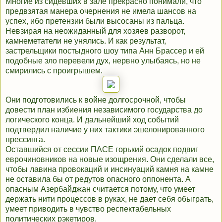
Многие из сидевших в зале прекрасно понимали, что
предвзятая манера очернения не имела шансов на
успех, ибо претензии были высосаны из пальца.
Невзирая на неожиданный для хозяев разворот,
камнеметатели не унялись. И как результат,
застрельщики постыдного шоу типа Анн Брассер и ей
подобные зло перевели дух, нервно улыбаясь, но не
смирились с проигрышем.
Они подготовились к войне долгосрочной, чтобы
довести план избиения независимого государства до
логического конца. И дальнейший ход событий
подтвердил наличие у них тактики эшелонированного
прессинга.
Оставшийся от сессии ПАСЕ горький осадок подвиг
еврочиновников на новые изощрения. Они сделали все,
чтобы лавина провокаций и инсинуаций камня на камне
не оставила бы от редутов опасного оппонента. А
опасным Азербайджан считается потому, что умеет
держать нити процессов в руках, не дает себя обыграть,
умеет приводить в чувство респектабельных
политических рэкетиров.