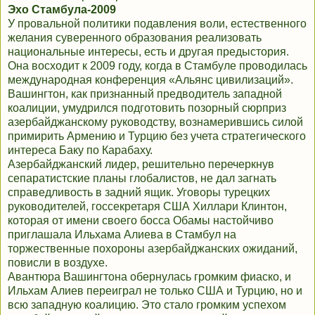
Эхо Стамбула-2009
У провальной политики подавления воли, естественного
желания суверенного образования реализовать
национальные интересы, есть и другая предыстория.
Она восходит к 2009 году, когда в Стамбуле проводилась
международная конференция «Альянс цивилизаций».
Вашингтон, как признанный предводитель западной
коалиции, умудрился подготовить позорный сюрприз
азербайджанскому руководству, вознамерившись силой
примирить Армению и Турцию без учета стратегического
интереса Баку по Карабаху.
Азербайджанский лидер, решительно перечеркнув
сепаратистские планы глобалистов, не дал загнать
справедливость в задний ящик. Уговоры турецких
руководителей, госсекретаря США Хиллари Клинтон,
которая от имени своего босса Обамы настойчиво
приглашала Ильхама Алиева в Стамбул на
торжественные похороны азербайджанских ожиданий,
повисли в воздухе.
Авантюра Вашингтона обернулась громким фиаско, и
Ильхам Алиев переиграл не только США и Турцию, но и
всю западную коалицию. Это стало громким успехом