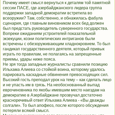
Почему имеет смысл вернуться к деталям той памятной
сессии ПАСЕ, где азербайджанского лидера группа
поддержки западной демократии встретила во
всеоружии? Там, собственно, и обнажилась фабула
сценария, где главным виновником всех бед должен
был предстать руководитель суверенного государства.
Вопреки ожиданиям устроителей показательной
экзекуции, козни политических интриганов были
встречены с обезоруживающим хладнокровием. То был
гандикап государственного деятеля, который привык
играть по правилам, не полагаясь на запрещенные
приемы, удары ниже пояса.
Не зря тогда западные журналисты сравнили позицию
Ильхама Алиева со стойкой воина, которому удалось
парировать каскадные обвинения превосходящих сил.
Высокий гость преподал урок на тему – как сделать лицо
и не упасть им в грязь. На необоснованный выпад
еврочиновника по якобы имевшим место наездам на
демократию в Азербайджане прозвучал достаточно
красноречивый ответ Ильхама Алиева - «Вы дважды
солгали». То был апофеоз, после которого обсуждения
потеряли всякий смысл.