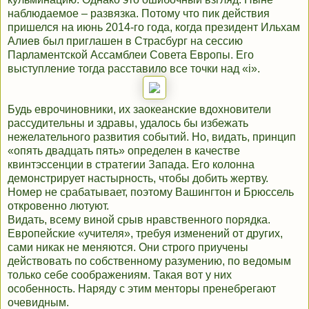
наблюдаемое – развязка. Потому что пик действия
пришелся на июнь 2014-го года, когда президент Ильхам
Алиев был приглашен в Страсбург на сессию
Парламентской Ассамблеи Совета Европы. Его
выступление тогда расставило все точки над «i».
Будь еврочиновники, их заокеанские вдохновители
рассудительны и здравы, удалось бы избежать
нежелательного развития событий. Но, видать, принцип
«опять двадцать пять» определен в качестве
квинтэссенции в стратегии Запада. Его колонна
демонстрирует настырность, чтобы добить жертву.
Номер не срабатывает, поэтому Вашингтон и Брюссель
откровенно лютуют.
Видать, всему виной срыв нравственного порядка.
Европейские «учителя», требуя изменений от других,
сами никак не меняются. Они строго приучены
действовать по собственному разумению, по ведомым
только себе соображениям. Такая вот у них
особенность. Наряду с этим менторы пренебрегают
очевидным.