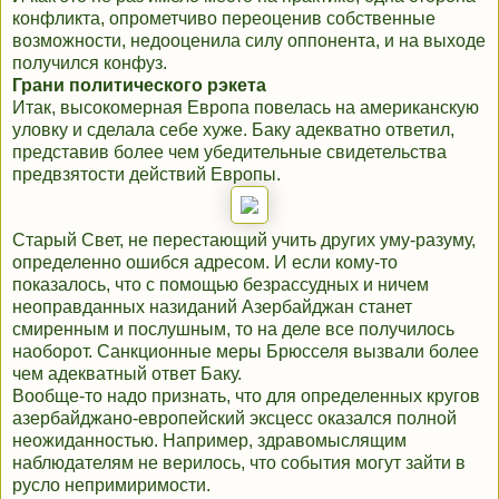
конфликта, опрометчиво переоценив собственные
возможности, недооценила силу оппонента, и на выходе
получился конфуз.
Грани политического рэкета
Итак, высокомерная Европа повелась на американскую
уловку и сделала себе хуже. Баку адекватно ответил,
представив более чем убедительные свидетельства
предвзятости действий Европы.
Старый Свет, не перестающий учить других уму-разуму,
определенно ошибся адресом. И если кому-то
показалось, что с помощью безрассудных и ничем
неоправданных назиданий Азербайджан станет
смиренным и послушным, то на деле все получилось
наоборот. Санкционные меры Брюсселя вызвали более
чем адекватный ответ Баку.
Вообще-то надо признать, что для определенных кругов
азербайджано-европейский эксцесс оказался полной
неожиданностью. Например, здравомыслящим
наблюдателям не верилось, что события могут зайти в
русло непримиримости.