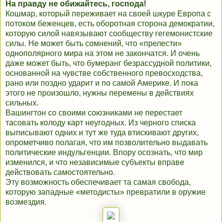
На правду не обижайтесь, господа!
Кошмар, который переживает на своей шкуре Европа с
потоком беженцев, есть оборотная сторона демократии,
которую силой навязывают сообществу гегемонистские
силы. Не может быть сомнений, что «прелести»
однополярного мира на этом не закончатся. И очень
даже может быть, что бумеранг безрассудной политики,
основанной на чувстве собственного превосходства,
рано или поздно ударит и по самой Америке. И пока
этого не произошло, нужны перемены в действиях
сильных.
Вашингтон со своими союзниками не перестает
тасовать колоду карт неугодных. Из черного списка
выписывают одних и тут же туда втискивают других,
опрометчиво полагая, что им позволительно выдавать
политические индульгенции. Впору осознать, что мир
изменился, и что независимые субъекты вправе
действовать самостоятельно.
Эту возможность обеспечивает та самая свобода,
которую западные «методисты» превратили в оружие
возмездия.