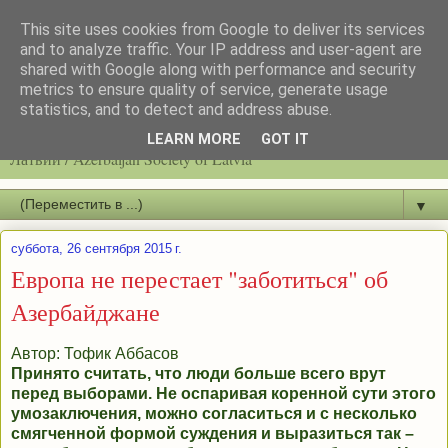
This site uses cookies from Google to deliver its services
and to analyze traffic. Your IP address and user-agent are
shared with Google along with performance and security
metrics to ensure quality of service, generate usage
statistics, and to detect and address abuse.
Latvijas azerbaidžāņu biedrību / Общество азербайджанцев
LEARN MORE
GOT IT
Латвии / Azerbaijan Society of Latvia
▼
суббота, 26 сентября 2015 г.
Европа не перестает "заботиться" об
Азербайджане
Автор: Тофик Аббасов
Принято считать, что люди больше всего врут
перед выборами. Не оспаривая коренной сути этого
умозаключения, можно согласиться и с несколько
смягченной формой суждения и выразиться так –