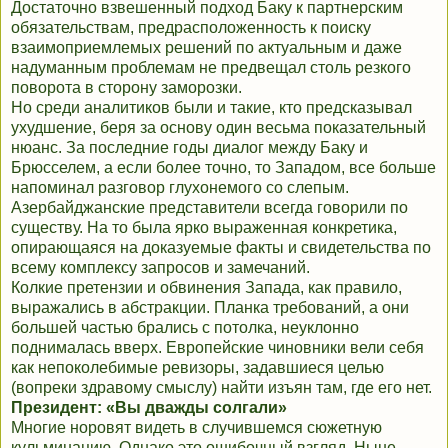
Достаточно взвешенный подход Баку к партнерским
обязательствам, предрасположенность к поиску
взаимоприемлемых решений по актуальным и даже
надуманным проблемам не предвещал столь резкого
поворота в сторону заморозки.
Но среди аналитиков были и такие, кто предсказывал
ухудшение, беря за основу один весьма показательный
нюанс. За последние годы диалог между Баку и
Брюсселем, а если более точно, то Западом, все больше
напоминал разговор глухонемого со слепым.
Азербайджанские представители всегда говорили по
существу. На то была ярко выраженная конкретика,
опирающаяся на доказуемые факты и свидетельства по
всему комплексу запросов и замечаний.
Колкие претензии и обвинения Запада, как правило,
выражались в абстракции. Планка требований, а они
большей частью брались с потолка, неуклонно
поднималась вверх. Европейские чиновники вели себя
как непоколебимые ревизоры, задавшиеся целью
(вопреки здравому смыслу) найти изъян там, где его нет.
Президент: «Вы дважды солгали»
Многие норовят видеть в случившемся сюжетную
кульминацию. Однако это ошибочный взгляд. Ныне