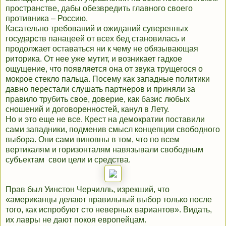
пространстве, дабы обезвредить главного своего
противника – Россию.
Касательно требований и ожиданий суверенных
государств панацеей от всех бед становилась и
продолжает оставаться ни к чему не обязывающая
риторика. От нее уже мутит, и возникает гадкое
ощущение, что появляется она от звука трущегося о
мокрое стекло пальца. Посему как западные политики
давно перестали слушать партнеров и приняли за
правило трубить свое, доверие, как базис любых
сношений и договоренностей, канул в Лету.
Но и это еще не все. Крест на демократии поставили
сами западники, подменив смысл концепции свободного
выбора. Они сами виновны в том, что по всем
вертикалям и горизонталям навязывали свободным
субъектам свои цели и средства.
Прав был Уинстон Черчилль, изрекший, что
«американцы делают правильный выбор только после
того, как испробуют сто неверных вариантов». Видать,
их лавры не дают покоя европейцам.