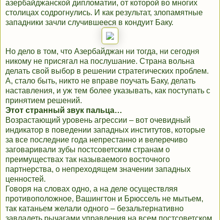
азербайджанской дипломатии, от которой во многих
столицах содрогнулись. И как результат, злопамятные
западники зачли случившееся в кондуит Баку.
Но дело в том, что Азербайджан ни тогда, ни сегодня
никому не присягал на послушание. Страна вольна
делать свой выбор в решении стратегических проблем.
А, стало быть, никто не вправе поучать Баку, делать
наставления, и уж тем более указывать, как поступать с
принятием решений.
Этот странный звук пальца…
Возрастающий уровень агрессии – вот очевидный
индикатор в поведении западных институтов, которые
за все последние года непрестанно и велеречиво
заговаривали зубы постсоветским странам о
преимуществах так называемого восточного
партнерства, о непреходящем значении западных
ценностей.
Говоря на словах одно, а на деле осуществляя
противоположное, Вашингтон и Брюссель не мытьем,
так катаньем желали одного – безальтернативно
завладеть рычагами управления на всем постсоветском