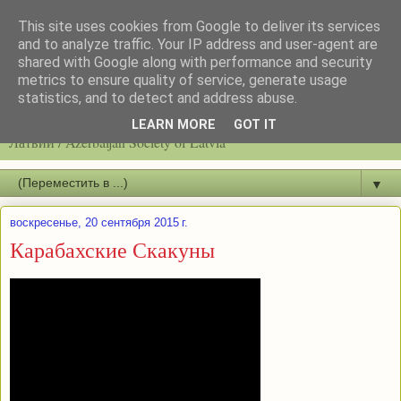
This site uses cookies from Google to deliver its services
and to analyze traffic. Your IP address and user-agent are
shared with Google along with performance and security
metrics to ensure quality of service, generate usage
statistics, and to detect and address abuse.
Latvijas azerbaidžāņu biedrību / Общество азербайджанцев
LEARN MORE
GOT IT
Латвии / Azerbaijan Society of Latvia
▼
воскресенье, 20 сентября 2015 г.
Карабахские Скакуны