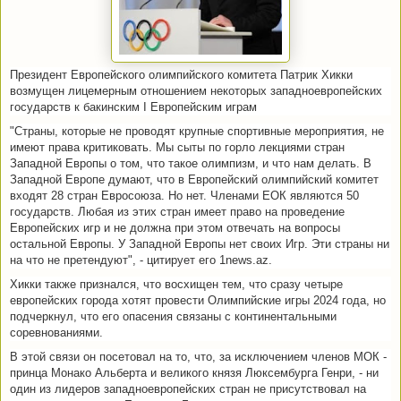
Президент Европейского олимпийского комитета Патрик Хикки
возмущен лицемерным отношением некоторых западноевропейских
государств к бакинским I Европейским играм
"Страны, которые не проводят крупные спортивные мероприятия, не
имеют права критиковать. Мы сыты по горло лекциями стран
Западной Европы о том, что такое олимпизм, и что нам делать. В
Западной Европе думают, что в Европейский олимпийский комитет
входят 28 стран Евросоюза. Но нет. Членами EOК являются 50
государств. Любая из этих стран имеет право на проведение
Европейских игр и не должна при этом отвечать на вопросы
остальной Европы. У Западной Европы нет своих Игр. Эти страны ни
на что не претендуют", - цитирует его 1news.az.
Хикки также признался, что восхищен тем, что сразу четыре
европейских города хотят провести Олимпийские игры 2024 года, но
подчеркнул, что его опасения связаны с континентальными
соревнованиями.
В этой связи он посетовал на то, что, за исключением членов МОК -
принца Монако Альберта и великого князя Люксембурга Генри, - ни
один из лидеров западноевропейских стран не присутствовал на