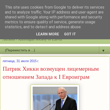
This site uses cookies from Google to deliver its services
and to analyze traffic. Your IP address and user-agent are
shared with Google along with performance and security
metrics to ensure quality of service, generate usage
statistics, and to detect and address abuse.
Latvijas azerbaidžāņu biedrību / Общество азербайджанцев
LEARN MORE
GOT IT
Латвии / Azerbaijan Society of Latvia
▼
пятница, 31 июля 2015 г.
Патрик Хикки возмущен лицемерным
отношением Запада к I Евроиграм