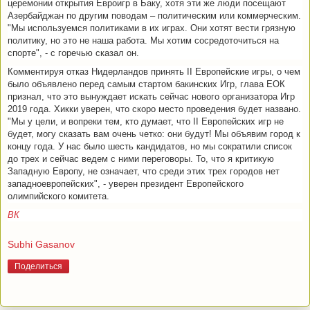
церемонии открытия Евроигр в Баку, хотя эти же люди посещают
Азербайджан по другим поводам – политическим или коммерческим.
"Мы используемся политиками в их играх. Они хотят вести грязную
политику, но это не наша работа. Мы хотим сосредоточиться на
спорте", - с горечью сказал он.
Комментируя отказ Нидерландов принять II Европейские игры, о чем
было объявлено перед самым стартом бакинских Игр, глава ЕОК
признал, что это вынуждает искать сейчас нового организатора Игр
2019 года. Хикки уверен, что скоро место проведения будет названо.
"Мы у цели, и вопреки тем, кто думает, что II Европейских игр не
будет, могу сказать вам очень четко: они будут! Мы объявим город к
концу года. У нас было шесть кандидатов, но мы сократили список
до трех и сейчас ведем с ними переговоры. То, что я критикую
Западную Европу, не означает, что среди этих трех городов нет
западноевропейских", - уверен президент Европейского
олимпийского комитета.
ВК
Subhi Gasanov
Поделиться