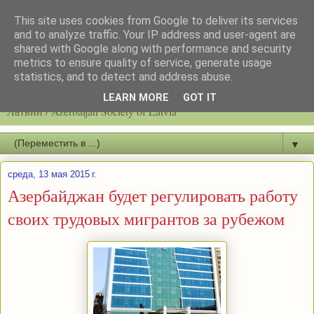
This site uses cookies from Google to deliver its services
and to analyze traffic. Your IP address and user-agent are
shared with Google along with performance and security
metrics to ensure quality of service, generate usage
statistics, and to detect and address abuse.
Latvijas azerbaidžāņu biedrību / Общество азербайджанцев
LEARN MORE
GOT IT
Латвии / Azerbaijan Society of Latvia
▼
среда, 13 мая 2015 г.
Азербайджан будет регулировать работу
своих трудовых мигрантов за рубежом