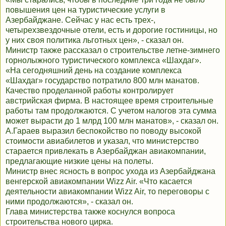
повышения цен на туристические услуги в
Азербайджане. Сейчас у нас есть трех-,
четырехзвездочные отели, есть и дорогие гостиницы, но
у них своя политика льготных цен», - сказал он.
Министр также рассказал о строительстве летне-зимнего
горнолыжного туристического комплекса «Шахдаг».
«На сегодняшний день на создание комплекса
«Шахдаг» государство потратило 800 млн манатов.
Качество проделанной работы контролирует
австрийская фирма. В настоящее время строительные
работы там продолжаются. С учетом налогов эта сумма
может вырасти до 1 млрд 100 млн манатов», - сказал он.
А.Гараев выразил беспокойство по поводу высокой
стоимости авиабилетов и указал, что министерство
старается привлекать в Азербайджан авиакомпании,
предлагающие низкие цены на полеты.
Министр внес ясность в вопрос ухода из Азербайджана
венгерской авиакомпании Wizz Air. «Что касается
деятельности авиакомпании Wizz Air, то переговоры с
ними продолжаются», - сказал он.
Глава министерства также коснулся вопроса
строительства нового цирка.