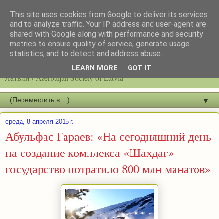
This site uses cookies from Google to deliver its services
and to analyze traffic. Your IP address and user-agent are
shared with Google along with performance and security
metrics to ensure quality of service, generate usage
statistics, and to detect and address abuse.
Latvijas azerbaidžāņu biedrību / Общество азербайджанцев
LEARN MORE
GOT IT
Латвии / Azerbaijan Society of Latvia
▼
среда, 8 апреля 2015 г.
Абульфас Гараев: «На сегодняшний день
на создание комплекса «Шахдаг»
государство потратило 800 млн манатов»