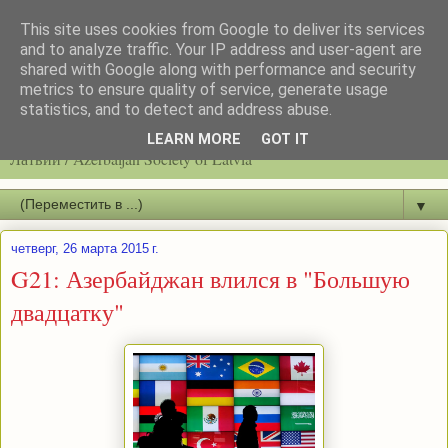
This site uses cookies from Google to deliver its services
and to analyze traffic. Your IP address and user-agent are
shared with Google along with performance and security
metrics to ensure quality of service, generate usage
statistics, and to detect and address abuse.
Latvijas azerbaidžāņu biedrību / Общество азербайджанцев
LEARN MORE
GOT IT
Латвии / Azerbaijan Society of Latvia
▼
четверг, 26 марта 2015 г.
G21: Азербайджан влился в "Большую
двадцатку"