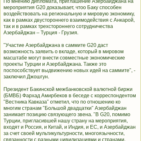
По мнению дипломата, приглашение Азербайджана на
мероприятия G20 доказывает, чтоо Баку способен
воздействовать на региональную и мировую экономику,
как в рамках двустороннего взаимодействия с Анкарой,
так и в рамках трехстороннего сотрудничества
Азербайджан – Турция - Грузия.
"Участие Азербайджана в саммите G20 даст
возможность заявить о вкладе, который в мировом
масштабе могут внести совместные экономические
проекты Турции и Азербайджана. Также это
поспособствует выдвижению новых идей на саммите", -
заключил Джошгун.
Президент Бакинской межбанковской валютной биржи
(БМВБ) Фархад Амирбеков в беседе с корреспондентом
"Вестника Кавказа" отметил, что по отношению ко
многим странам "Большой двадцатки" Азербайджан
занимает позицию связующего звена. "В G20, помимо
Турции, пригласившей нашу страну на мероприятия,
входят и Россия, и Китай, и Индия, и ЕС, и Азербайджан
за счет своей мультикультурности, многоязычности,
связанности с разными цивилизациями и странами,