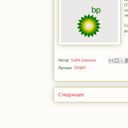
(
с
т
С
д
Автор:
Subhi Gasanov
Ярлыки:
TANAP
Следующее