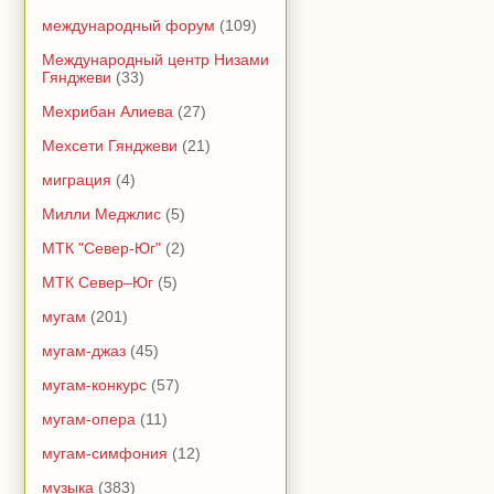
международный форум
(109)
Международный центр Низами
Гянджеви
(33)
Мехрибан Алиева
(27)
Мехсети Гянджеви
(21)
миграция
(4)
Милли Меджлис
(5)
МТК "Север-Юг"
(2)
МТК Север–Юг
(5)
мугам
(201)
мугам-джаз
(45)
мугам-конкурс
(57)
мугам-опера
(11)
мугам-симфония
(12)
музыка
(383)