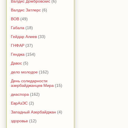
Валдис Домбровскис
(6)
Валдис Затлерс
(6)
ВОВ
(49)
Габала
(18)
Гейдар Алиев
(33)
ГНФАР
(37)
Гянджа
(154)
Давос
(5)
дело молодое
(162)
День солидарности
азербайджанцев Мира
(15)
диаспора
(162)
ЕврАзЭС
(2)
Западный Азербайджан
(4)
здоровье
(12)