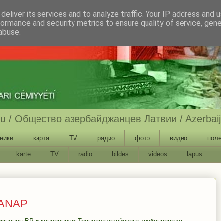
deliver its services and to analyze traffic. Your IP address and 
formance and security metrics to ensure quality of service, gen
abuse.
ību / Общество азербайджанцев Латвии / Azerbaija
ники
карта
TV
радио
фото
видео
поле
karte
TV
radio
bildes
videos
lapus
TANAP
омпания BP и консорциум Трансанатолийского трубопровода