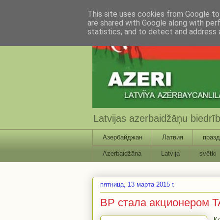
This site uses cookies from Google to 
are shared with Google along with per
statistics, and to detect and address 
Latvijas azerbaidžāņu biedr
Азербайджан
Латвия
празд
Azerbaidžāna
Latvija
svētki
пятница, 13 марта 2015 г.
BP стала акционером 
К