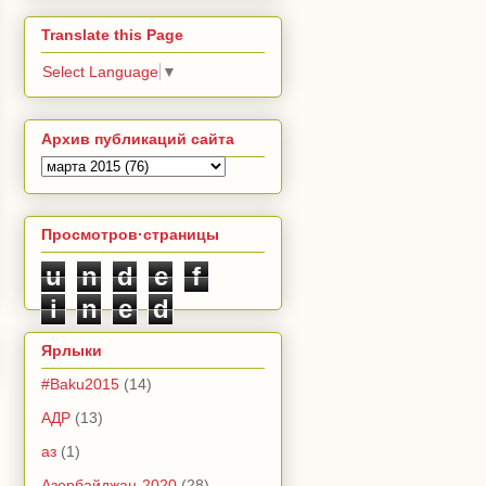
Translate this Page
Select Language
▼
Архив публикаций сайта
Просмотров·страницы
u
n
d
e
f
i
n
e
d
Ярлыки
#Baku2015
(14)
АДР
(13)
аз
(1)
Азербайджан-2020
(28)