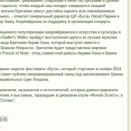
высочайших требованиях лондонцев к качеству программ и уровню
стараться, чтобы каждый наш концерт завершался овацией
гда жители Британии смогут достойно оценить всю невообразимую
зыки», - отметил генеральный директор ЦИ «Бута» Насиб Пириев и
у банку Азербайджана за поддержку в организации концерта.
ященного популяризации азербайджанского искусства и культуры в
 «Sadler’s Wells» пройдут выступления одного из лучших мужских
танца Британии Акрам Хана, который выступит вместе c
 Шаином Новрасли. Зрителям будет представлена мировая
 Pursuit of Now) - плод совместной работы Акрама Хана и Шаина
еднюю неделю фестиваля «Бута», который стартовал в ноябре 2014
дставит публике импровизированный танец под аккомпанемент Шаина
танцевальных сцен Лондона.
дожников, музыкантов и исполнителей, которые демонстрировали
тиях и выставках, прошедших в джазовом клубе «Ronnie Scott’s», в
 "Сотбис".
а