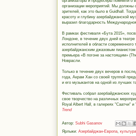
организаторы и продюсеры помнили о 
организации мероприятий. Мы должны 
зрителей, как это было в Guidhall. То
красоту и глубину азербайджанской му
выразил благодарность Международном
В рамках фестиваля «Бута 2015», посв
Лондоне, в течение двух дней в театре
исполнителей в области современного 
азербайджанским джазовым пианистом
премьера «В погоне за настоящим» (The
Новрасли.
Только в течение двух вечеров в посл
года, Акрам Хан со своей труппой пре
и его музыкантов на одной из лучших 
Фестиваль собрал азербайджанских ху
свое творчество на различных мероприя
Royal Albert Hall, в галереях "Саатчи" и
Trend
Автор:
Subhi Gasanov
Ярлыки:
Азербайджан-Европа
,
культур