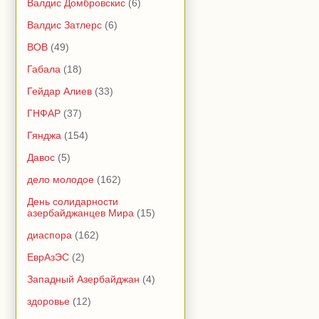
Валдис Домбровскис
(6)
Валдис Затлерс
(6)
ВОВ
(49)
Габала
(18)
Гейдар Алиев
(33)
ГНФАР
(37)
Гянджа
(154)
Давос
(5)
дело молодое
(162)
День солидарности
азербайджанцев Мира
(15)
диаспора
(162)
ЕврАзЭС
(2)
Западный Азербайджан
(4)
здоровье
(12)