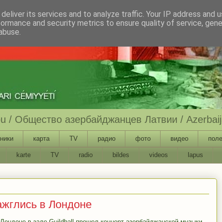
deliver its services and to analyze traffic. Your IP address and 
formance and security metrics to ensure quality of service, gen
abuse.
ību / Общество азербайджанцев Латвии / Azerbaija
ники
карта
TV
радио
фото
видео
поле
karte
TV
radio
bildes
videos
lapus
ажглись в Лондоне
 Лондоне в зале Guildhall прошел концерт азербайджанской музыки