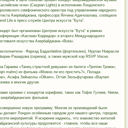
аспийские огни» (Caspian Lights) в исполнении Лондонского
оролевского симфонического оркестра под управлением народного
ртиста Азербайджана, профессора Ялчина Адигезалова, сообщили
end Life в пресс-службе Центра искусств "Бута".
онцерт был организован Центром искусств "Бута" в рамках
онференции «Каспиан Корридор» и второго Международного
естиваля искусства Азербайджана «Buta».
 исполнители - Фархад Бадалбейли (фортепьяно), Нурлан Новрасли
Назрин Рашидова (скрипка), а также мужской хор RSVP Voices.
ра Гараева «Танец страстной девушки» из балета «Тропою Грома»,
qin mahnı) из фильма «Можно ли его простить?», Полада
alar», Асафа Зейналлы «Olkəm», Огтая Зюльфугарова «Bayram
зоева и многие другие.
ами хроники с концертов корифеев, таких как Тофиг Гулиев, Ниязи,
з азербайджанских фильмов.
 совершенно новую программу. Многие из произведений были
ы делают Лондон особенным городом для нашего центра, городом,
есяти мероприятий. Я искренне надеюсь, что знакомство жителей
айджанской культуры продолжится - главное, чтобы все наши