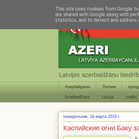
This site uses cookies from Google to 
are shared with Google along with per
statistics, and to detect and address 
Latvijas azerbaidžāņu biedr
Азербайджан
Латвия
празд
Azerbaidžāna
Latvija
svētki
понедельник, 16 марта 2015 г.
Каспийские огни Баку з
В