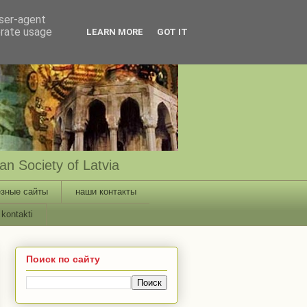
user-agent
erate usage
LEARN MORE
GOT IT
n Society of Latvia
зные сайты
наши контакты
kontakti
Поиск по сайту