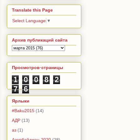
Translate this Page
Select Language
▼
Архив публикаций сайта
Просмотров·страницы
1
0
0
8
2
7
6
Ярлыки
#Baku2015
(14)
АДР
(13)
аз
(1)
Азербайджан-2020
(28)