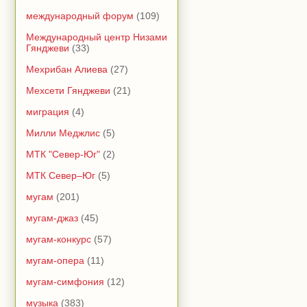
международный форум
(109)
Международный центр Низами
Гянджеви
(33)
Мехрибан Алиева
(27)
Мехсети Гянджеви
(21)
миграция
(4)
Милли Меджлис
(5)
МТК "Север-Юг"
(2)
МТК Север–Юг
(5)
мугам
(201)
мугам-джаз
(45)
мугам-конкурс
(57)
мугам-опера
(11)
мугам-симфония
(12)
музыка
(383)