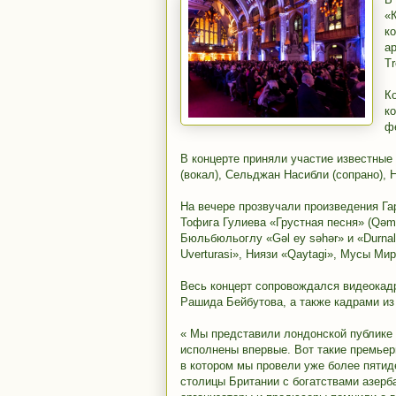
«К
к
а
Tr
К
к
ф
В концерте приняли участие известные
(вокал), Сельджан Насибли (сопрано), 
На вечере прозвучали произведения Га
Тофига Гулиева «Грустная песня» (Qəm
Бюльбюльоглу «Gəl ey səhər» и «Durn
Uverturasi», Ниязи «Qaytagi», Мусы Мир
Весь концерт сопровождался видеокадр
Рашида Бейбутова, а также кадрами и
« Мы представили лондонской публике
исполнены впервые. Вот такие премьер
в котором мы провели уже более пятид
столицы Британии с богатствами азерб