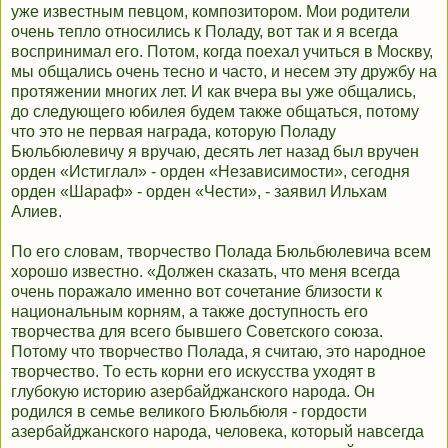
уже известным певцом, композитором. Мои родители
очень тепло относились к Поладу, вот так и я всегда
воспринимал его. Потом, когда поехал учиться в Москву,
мы общались очень тесно и часто, и несем эту дружбу на
протяжении многих лет. И как вчера вы уже общались,
до следующего юбилея будем также общаться, потому
что это не первая награда, которую Поладу
Бюльбюлевичу я вручаю, десять лет назад был вручен
орден «Истиглал» - орден «Независимости», сегодня
орден «Шараф» - орден «Чести», - заявил Ильхам
Алиев.
По его словам, творчество Полада Бюльбюлевича всем
хорошо известно. «Должен сказать, что меня всегда
очень поражало именно вот сочетание близости к
национальным корням, а также доступность его
творчества для всего бывшего Советского союза.
Потому что творчество Полада, я считаю, это народное
творчество. То есть корни его искусства уходят в
глубокую историю азербайджанского народа. Он
родился в семье великого Бюльбюля - гордости
азербайджанского народа, человека, который навсегда