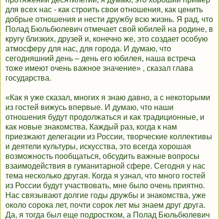
для всех нас - как строить свои отношения, как ценить
добрые отношения и нести дружбу всю жизнь. Я рад, что
Полад Бюльбюлевич отмечает свой юбилей на родине, в
кругу близких, друзей и, конечно же, это создает особую
атмосферу для нас, для города. И думаю, что
сегодняшний день – день его юбилея, наша встреча
тоже имеют очень важное значение» , сказал глава
государства.
«Как я уже сказал, многих я знаю давно, а с некоторыми
из гостей вижусь впервые. И думаю, что наши
отношения будут продолжаться и как традиционные, и
как новые знакомства. Каждый раз, когда к нам
приезжают делегации из России, творческие коллективы
и деятели культуры, искусства, это всегда хорошая
возможность пообщаться, обсудить важные вопросы
взаимодействия в гуманитарной сфере. Сегодня у нас
тема несколько другая. Когда я узнал, что много гостей
из России будут участвовать, мне было очень приятно.
Нас связывают долгие годы дружбы и знакомства, уже
около сорока лет, почти сорок лет мы знаем друг друга.
Да, я тогда был еще подростком, а Полад Бюльбюлевич