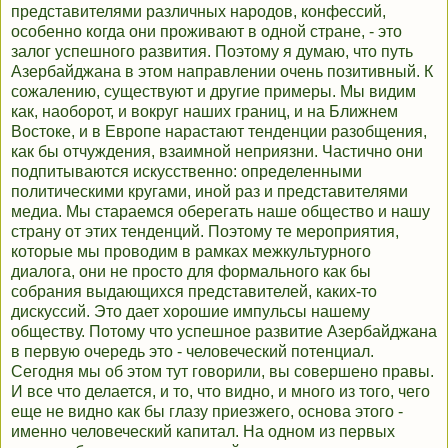
представителями различных народов, конфессий,
особенно когда они проживают в одной стране, - это
залог успешного развития. Поэтому я думаю, что путь
Азербайджана в этом направлении очень позитивный. К
сожалению, существуют и другие примеры. Мы видим
как, наоборот, и вокруг наших границ, и на Ближнем
Востоке, и в Европе нарастают тенденции разобщения,
как бы отчуждения, взаимной неприязни. Частично они
подпитываются искусственно: определенными
политическими кругами, иной раз и представителями
медиа. Мы стараемся оберегать наше общество и нашу
страну от этих тенденций. Поэтому те мероприятия,
которые мы проводим в рамках межкультурного
диалога, они не просто для формального как бы
собрания выдающихся представителей, каких-то
дискуссий. Это дает хорошие импульсы нашему
обществу. Потому что успешное развитие Азербайджана
в первую очередь это - человеческий потенциал.
Сегодня мы об этом тут говорили, вы совершено правы.
И все что делается, и то, что видно, и много из того, чего
еще не видно как бы глазу приезжего, основа этого -
именно человеческий капитал. На одном из первых