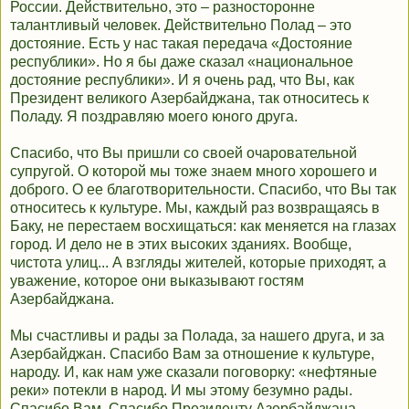
России. Действительно, это – разносторонне
талантливый человек. Действительно Полад – это
достояние. Есть у нас такая передача «Достояние
республики». Но я бы даже сказал «национальное
достояние республики». И я очень рад, что Вы, как
Президент великого Азербайджана, так относитесь к
Поладу. Я поздравляю моего юного друга.
Спасибо, что Вы пришли со своей очаровательной
супругой. О которой мы тоже знаем много хорошего и
доброго. О ее благотворительности. Спасибо, что Вы так
относитесь к культуре. Мы, каждый раз возвращаясь в
Баку, не перестаем восхищаться: как меняется на глазах
город. И дело не в этих высоких зданиях. Вообще,
чистота улиц... А взгляды жителей, которые приходят, а
уважение, которое они выказывают гостям
Азербайджана.
Мы счастливы и рады за Полада, за нашего друга, и за
Азербайджан. Спасибо Вам за отношение к культуре,
народу. И, как нам уже сказали поговорку: «нефтяные
реки» потекли в народ. И мы этому безумно рады.
Спасибо Вам. Спасибо Президенту Азербайджана.