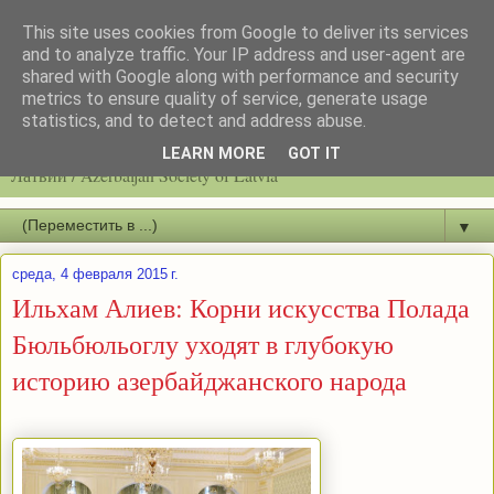
This site uses cookies from Google to deliver its services
and to analyze traffic. Your IP address and user-agent are
shared with Google along with performance and security
metrics to ensure quality of service, generate usage
statistics, and to detect and address abuse.
Latvijas azerbaidžāņu biedrību / Общество азербайджанцев
LEARN MORE
GOT IT
Латвии / Azerbaijan Society of Latvia
▼
среда, 4 февраля 2015 г.
Ильхам Алиев: Корни искусства Полада
Бюльбюльоглу уходят в глубокую
историю азербайджанского народа