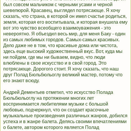
был совсем мальчиком с черными усами и черной
шевелюрой. Красавец, выглядел потрясающе. Я хочу
сказать, что страна, в которой он имел счастье родиться,
земля, которая его воспитывала, и которая внушила ему
вот это чувство всеобщего взаимоуважения - это
невероятно. Я объездил весь мир, для меня Баку - один
из самых любимых городов. Самых-самых красивых.
Дело даже не в том, что красивые дома или чистота,
здесь еще высокий художественный вкус. Вот, куда мы
ни пойдем, где мы ни бываем, видно, что люди
влюблены в свое искусство и в свой город. Это
потрясающе. Дорогого стоит. Я хочу сказать, что наш
друг Полад Бюльбюльоглу великий мастер, потому что
его знают всюду.
Андрей Дементьев отметил, что искусство Полада
Бюльбюльоглу на протяжении многих лет
воспринимается любителями музыки с большой
любовью, подчеркнул, что он создает красочные
музыкальные произведения различных жанров, добился
успеха и в жанре балета. Делясь своими впечатлениями
о балете, автором которого является Полад