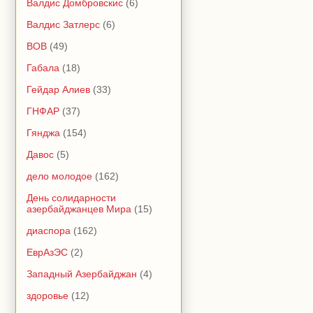
Валдис Домбровскис
(6)
Валдис Затлерс
(6)
ВОВ
(49)
Габала
(18)
Гейдар Алиев
(33)
ГНФАР
(37)
Гянджа
(154)
Давос
(5)
дело молодое
(162)
День солидарности
азербайджанцев Мира
(15)
диаспора
(162)
ЕврАзЭС
(2)
Западный Азербайджан
(4)
здоровье
(12)