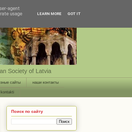
user-agent
erate usage
LEARN MORE
GOT IT
n Society of Latvia
зные сайты
наши контакты
kontakti
Поиск по сайту