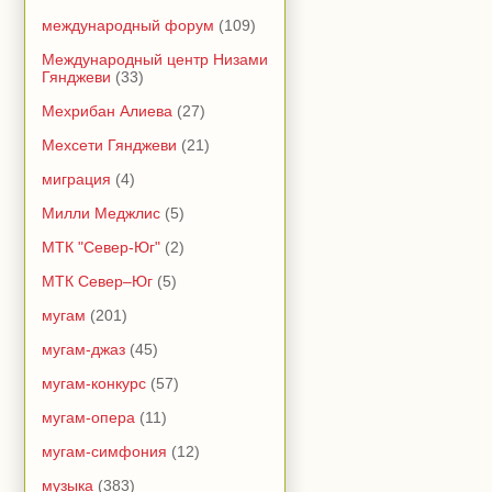
международный форум
(109)
Международный центр Низами
Гянджеви
(33)
Мехрибан Алиева
(27)
Мехсети Гянджеви
(21)
миграция
(4)
Милли Меджлис
(5)
МТК "Север-Юг"
(2)
МТК Север–Юг
(5)
мугам
(201)
мугам-джаз
(45)
мугам-конкурс
(57)
мугам-опера
(11)
мугам-симфония
(12)
музыка
(383)