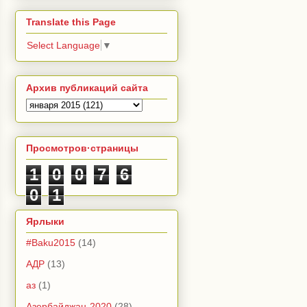
Translate this Page
Select Language
▼
Архив публикаций сайта
Просмотров·страницы
1
0
0
7
6
0
1
Ярлыки
#Baku2015
(14)
АДР
(13)
аз
(1)
Азербайджан-2020
(28)