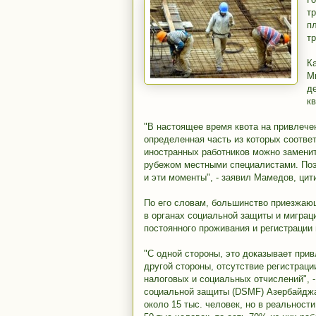
т
п
т
Ка
М
д
к
"В настоящее время квота на привлече
определенная часть из которых соотве
иностранных работников можно замен
рубежом местными специалистами. Поэ
и эти моменты", - заявил Мамедов, цити
По его словам, большинство приезжающ
в органах социальной защиты и миграц
постоянного проживания и регистрации
"С одной стороны, это доказывает при
другой стороны, отсутствие регистрац
налоговых и социальных отчислений", 
социальной защиты (DSMF) Азербайджа
около 15 тыс. человек, но в реальност