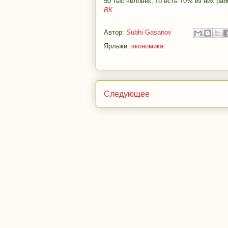
50 тыс человек, то есть 70% из них ра
ВК
Автор:
Subhi Gasanov
Ярлыки:
экономика
Следующее