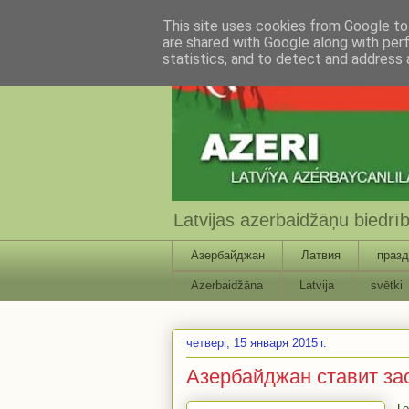
This site uses cookies from Google to 
are shared with Google along with per
statistics, and to detect and address 
Latvijas azerbaidžāņu biedr
Азербайджан
Латвия
празд
Azerbaidžāna
Latvija
svētki
четверг, 15 января 2015 г.
Азербайджан ставит за
Г