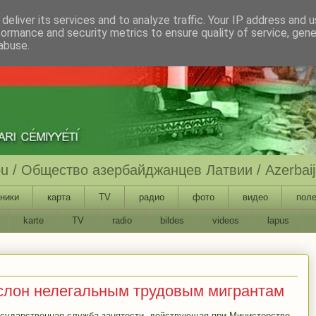
deliver its services and to analyze traffic. Your IP address and 
formance and security metrics to ensure quality of service, gen
abuse.
ību / Общество азербайджанцев Латвии / Azerbaija
ники
карта
TV
радио
фото
видео
поле
karte
TV
radio
bildes
videos
lapus
слон нелегальным трудовым мигрантам
осударственная служба занятости, действующая при Министерстве