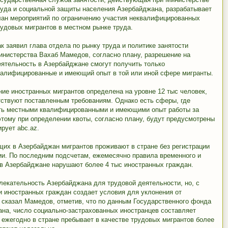
руда и социальной защиты населения Азербайджана, разрабатывает
лан мероприятий по ограничению участия неквалифицированных
рудовых мигрантов в местном рынке труда.
к заявил глава отдела по рынку труда и политике занятости
инистерства Вахаб Мамедов, согласно плану, разрешение на
еятельность в Азербайджане смогут получить только
валифицированные и имеющий опыт в той или иной сфере мигранты.
ние иностранных мигрантов определена на уровне 12 тыс человек,
тствуют поставленным требованиям. Однако есть сферы, где
ить местными квалифицированными и имеющими опыт работы за
тому при определении квоты, согласно плану, будут предусмотрены
рует abc.az.
их в Азербайджан мигрантов проживают в стране без регистрации
ии. По последним подсчетам, ежемесячно правила временного и
 в Азербайджане нарушают более 4 тыс иностранных граждан.
влекательность Азербайджана для трудовой деятельности, но, с
ии иностранных граждан создает условия для уклонения от
- сказал Мамедов, отметив, что по данным Государственного фонда
на, число социально-застрахованных иностранцев составляет
и ежегодно в стране пребывает в качестве трудовых мигрантов более