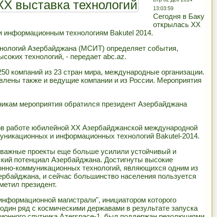
13:03:59
Сегодня в Баку
открылась XX
и информационным технологиям Bakutel 2014.
хнологий Азербайджана (МСИТ) определяет события,
ысоких технологий, - передает abc.az.
250 компаний из 23 стран мира, международные организации.
влены также и ведущие компании и из России. Мероприятия
никам мероприятия обратился президент Азербайджана
ов работе юбилейной XX Азербайджанской международной
уникационных и информационных технологий Bakutel-2014.
 важные проекты еще больше усилили устойчивый и
кий потенциал Азербайджана. Достигнуты высокие
онно-коммуникационных технологий, являющихся одним из
ербайджана, и сейчас большинство населения пользуется
метил президент.
информационной магистрали", инициатором которого
один ряд с космическими державами в результате запуска
ционного спутника Azerspace-1, был поддержан резолюциями