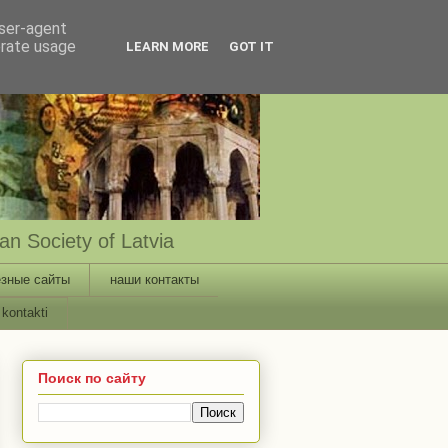
user-agent
erate usage
LEARN MORE
GOT IT
n Society of Latvia
зные сайты
наши контакты
kontakti
Поиск по сайту