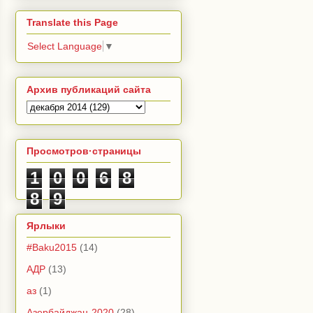
Translate this Page
Select Language
▼
Архив публикаций сайта
Просмотров·страницы
1
0
0
6
8
8
9
Ярлыки
#Baku2015
(14)
АДР
(13)
аз
(1)
Азербайджан-2020
(28)