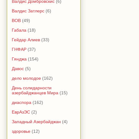
Валдис Домбровскис
(6)
Валдис Затлерс
(6)
ВОВ
(49)
Габала
(18)
Гейдар Алиев
(33)
ГНФАР
(37)
Гянджа
(154)
Давос
(5)
дело молодое
(162)
День солидарности
азербайджанцев Мира
(15)
диаспора
(162)
ЕврАзЭС
(2)
Западный Азербайджан
(4)
здоровье
(12)