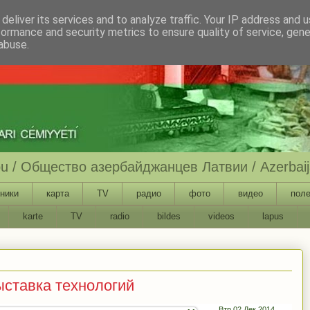
deliver its services and to analyze traffic. Your IP address and 
formance and security metrics to ensure quality of service, gen
abuse.
ību / Общество азербайджанцев Латвии / Azerbaija
ники
карта
TV
радио
фото
видео
поле
karte
TV
radio
bildes
videos
lapus
ыставка технологий
Втр 02 Дек 2014