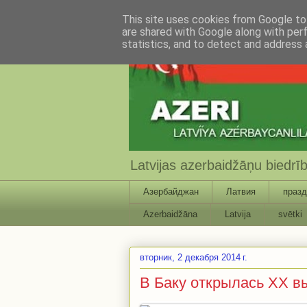
This site uses cookies from Google to 
are shared with Google along with per
statistics, and to detect and address 
Latvijas azerbaidžāņu biedr
Азербайджан
Латвия
празд
Azerbaidžāna
Latvija
svētki
вторник, 2 декабря 2014 г.
В Баку открылась XX в