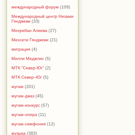
международный форум
(109)
Международный центр Низами
Гянджеви
(33)
Мехрибан Алиева
(27)
Мехсети Гянджеви
(21)
миграция
(4)
Милли Меджлис
(5)
МТК "Север-Юг"
(2)
МТК Север–Юг
(5)
мугам
(201)
мугам-джаз
(45)
мугам-конкурс
(57)
мугам-опера
(11)
мугам-симфония
(12)
музыка
(383)