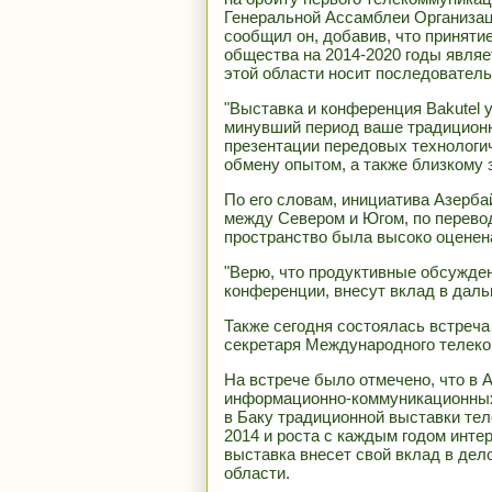
Генеральной Ассамблеи Организац
сообщил он, добавив, что приняти
общества на 2014-2020 годы являе
этой области носит последователь
"Выставка и конференция Bakutel 
минувший период ваше традиционн
презентации передовых технологич
обмену опытом, а также близкому 
По его словам, инициатива Азерб
между Севером и Югом, по перевод
пространство была высоко оценен
"Верю, что продуктивные обсужден
конференции, внесут вклад в даль
Также сегодня состоялась встреча
секретаря Международного телеко
На встрече было отмечено, что в
информационно-коммуникационных 
в Баку традиционной выставки те
2014 и роста с каждым годом инте
выставка внесет свой вклад в дел
области.