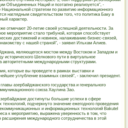
ии Объединенных Наций и поэтапно реализуется", -
е Национальной стратегии по развитию информационного
тся наглядным свидетельством того, что политика Баку в
ный характер.
уже отмечают 20-летие своей успешной деятельности. За
ое мероприятие стало трибуной, которая способствует
еских достижений и новинок, налаживанию бизнес-связей,
знакомству с нашей страной", - заявил Ильхам Алиев.
айджана, являющегося мостом между Востоком и Западом и
у исторического Шелкового пути в виртуальное
а авторитетными международными структурами.
ия, которые вы проведете в рамках выставки и
нейшее углубление взаимных связей", - заключил президент.
 главы азербайджанского государства и генерального
ммуникационного союза Хаулина Зао.
 Азербайджане достигнуты большие успехи в сфере
технологий, подчеркнуто значение ежегодного проведения
лекоммуникационных и информационных технологий Bakutel
реса к мероприятию, выражена уверенность в том, что
о расширения международного сотрудничества в этой