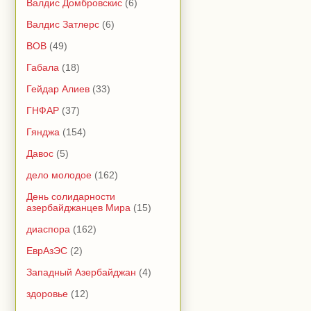
Валдис Домбровскис
(6)
Валдис Затлерс
(6)
ВОВ
(49)
Габала
(18)
Гейдар Алиев
(33)
ГНФАР
(37)
Гянджа
(154)
Давос
(5)
дело молодое
(162)
День солидарности
азербайджанцев Мира
(15)
диаспора
(162)
ЕврАзЭС
(2)
Западный Азербайджан
(4)
здоровье
(12)