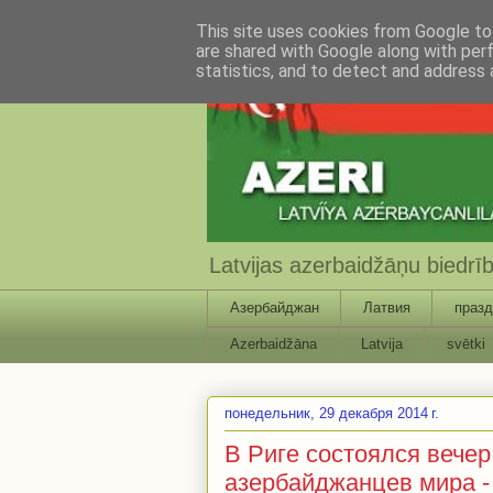
This site uses cookies from Google to 
are shared with Google along with per
statistics, and to detect and address 
Latvijas azerbaidžāņu biedr
Азербайджан
Латвия
празд
Azerbaidžāna
Latvija
svētki
понедельник, 29 декабря 2014 г.
В Риге состоялся вече
азербайджанцев мира 