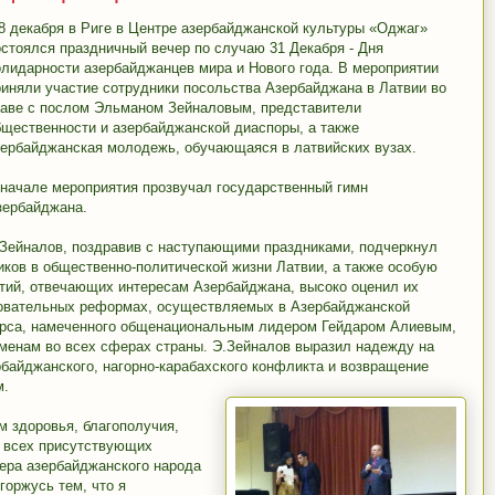
8 декабря в Риге в Центре азербайджанской культуры «Оджаг»
остоялся праздничный вечер по случаю 31 Декабря - Дня
олидарности азербайджанцев мира и Нового года. В мероприятии
риняли участие сотрудники посольства Азербайджана в Латвии во
лаве с послом Эльманом Зейналовым, представители
бщественности и азербайджанской диаспоры, а также
зербайджанская молодежь, обучающаяся в латвийских вузах.
 начале мероприятия прозвучал государственный гимн
зербайджана.
Зейналов, поздравив с наступающими праздниками, подчеркнул
иков в общественно-политической жизни Латвии, а также особую
тий, отвечающих интересам Азербайджана, высоко оценил их
довательных реформах, осуществляемых в Азербайджанской
курса, намеченного общенациональным лидером Гейдаром Алиевым,
менам во всех сферах страны. Э.Зейналов выразил надежду на
байджанского, нагорно-карабахского конфликта и возвращение
м.
 здоровья, благополучия,
л всех присутствующих
ера азербайджанского народа
горжусь тем, что я