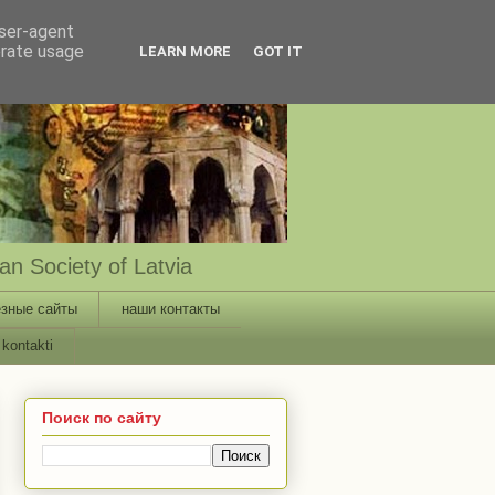
user-agent
erate usage
LEARN MORE
GOT IT
n Society of Latvia
зные сайты
наши контакты
kontakti
Поиск по сайту