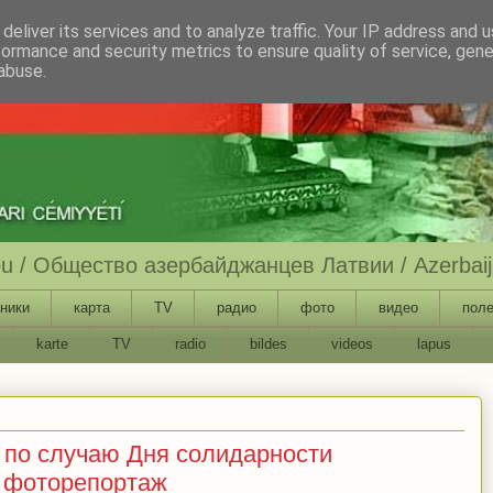
deliver its services and to analyze traffic. Your IP address and 
formance and security metrics to ensure quality of service, gen
abuse.
ību / Общество азербайджанцев Латвии / Azerbaija
ники
карта
TV
радио
фото
видео
поле
karte
TV
radio
bildes
videos
lapus
р по случаю Дня солидарности
- фоторепортаж