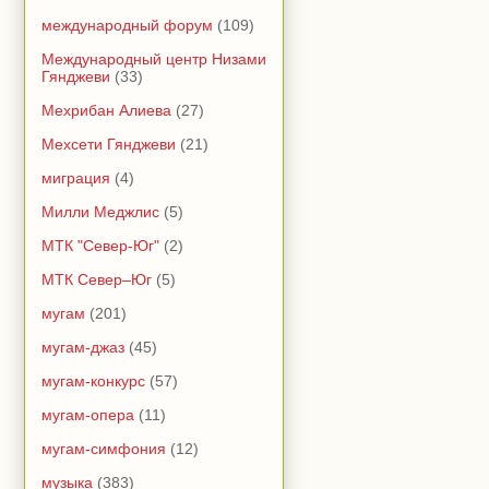
международный форум
(109)
Международный центр Низами
Гянджеви
(33)
Мехрибан Алиева
(27)
Мехсети Гянджеви
(21)
миграция
(4)
Милли Меджлис
(5)
МТК "Север-Юг"
(2)
МТК Север–Юг
(5)
мугам
(201)
мугам-джаз
(45)
мугам-конкурс
(57)
мугам-опера
(11)
мугам-симфония
(12)
музыка
(383)