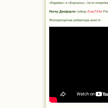
«Карабах» и «Борчалы», гости попробо
Нигяр Джафарли
собкор
АзерТАдж
Ри
Фоторепортаж редактора azeri.lv: