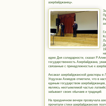
азербайджанец».
З
П
Р
а
Г
К
Л
Д
1
н
идею Дня солидарности, сказал Р.Алие
государственность Азербайджана, уваж
связанные с принадлежностью к азерба
Аксакал азербайджанской диаспоры в 
Улдузхан Ахмедов отметили, что в на
единым государством азербайджанцев, 
являясь неотъемлемой частью латвийск
забывают своих обычаев и традиций.
На праздничном вечере прозвучала аз
прочитали стихи азербайджанских поэ