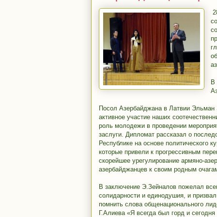
2
с
с
п
г
о
а
В
А
Посол Азербайджана в Латвии Эльман 
активное участие наших соотечественн
роль молодежи в проведении мероприя
заслуги. Дипломат рассказал о после
Республике на основе политического 
которые привели к прогрессивным пере
скорейшее урегулирование армяно-азер
азербайджанцев к своим родным очага
В заключение Э.Зейналов пожелал всем
солидарности и единодушия, и призва
помнить слова общенационального лид
Г.Алиева «Я всегда был горд и сегодня 