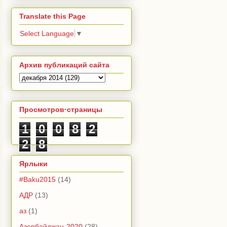
Translate this Page
Select Language
▼
Архив публикаций сайта
Просмотров·страницы
1
0
0
8
2
2
8
Ярлыки
#Baku2015
(14)
АДР
(13)
аз
(1)
Азербайджан-2020
(28)