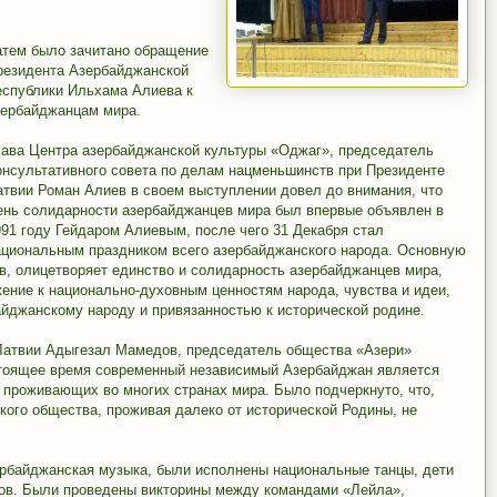
атем было зачитано обращение
резидента Азербайджанской
еспублики Ильхама Алиева к
зербайджанцам мира.
лава Центра азербайджанской культуры «Оджаг», председатель
онсультативного совета по делам нацменьшинств при Президенте
атвии Роман Алиев в своем выступлении довел до внимания, что
ень солидарности азербайджанцев мира был впервые объявлен в
991 году Гейдаром Алиевым, после чего 31 Декабря стал
ациональным праздником всего азербайджанского народа. Основную
в, олицетворяет единство и солидарность азербайджанцев мира,
ение к национально-духовным ценностям народа, чувства и идеи,
йджанскому народу и привязанностью к исторической родине.
Латвии Адыгезал Мамедов, председатель общества «Азери»
стоящее время современный независимый Азербайджан является
проживающих во многих странах мира. Было подчеркнуто, что,
ого общества, проживая далеко от исторической Родины, не
ербайджанская музыка, были исполнены национальные танцы, дети
тов. Были проведены викторины между командами «Лейла»,