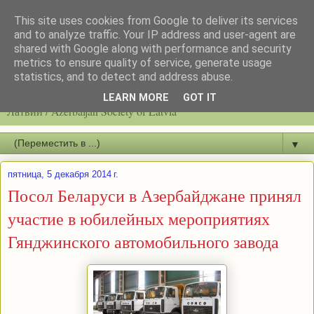
This site uses cookies from Google to deliver its services
and to analyze traffic. Your IP address and user-agent are
shared with Google along with performance and security
metrics to ensure quality of service, generate usage
statistics, and to detect and address abuse.
Latvijas azerbaidžāņu biedrību / Общество азербайджанцев
LEARN MORE
GOT IT
Латвии / Azerbaijan Society of Latvia
▼
пятница, 5 декабря 2014 г.
Посол Беларуси в Азербайджане принял
участие в юбилейных мероприятиях
Гянджинского автомобильного завода