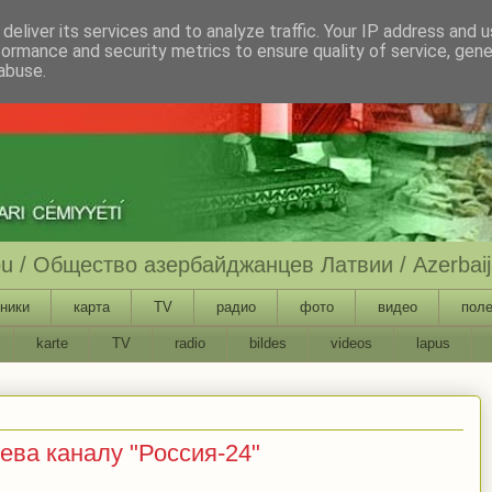
deliver its services and to analyze traffic. Your IP address and 
formance and security metrics to ensure quality of service, gen
abuse.
ību / Общество азербайджанцев Латвии / Azerbaija
ники
карта
TV
радио
фото
видео
поле
karte
TV
radio
bildes
videos
lapus
ва каналу "Россия-24"