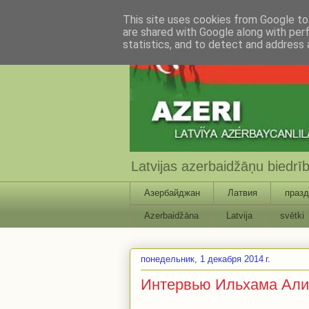
This site uses cookies from Google to 
are shared with Google along with per
statistics, and to detect and address 
Latvijas azerbaidžāņu biedr
Азербайджан
Латвия
празд
Azerbaidžāna
Latvija
svētki
понедельник, 1 декабря 2014 г.
Интервью Ильхама Алие