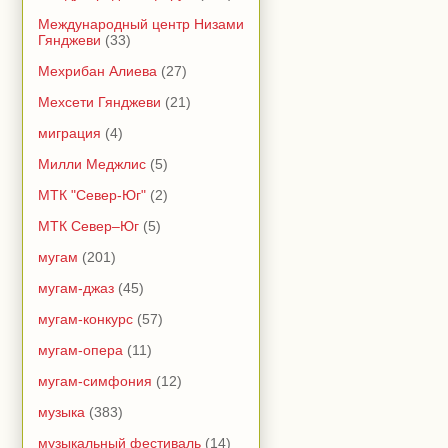
Международный центр Низами
Гянджеви
(33)
Мехрибан Алиева
(27)
Мехсети Гянджеви
(21)
миграция
(4)
Милли Меджлис
(5)
МТК "Север-Юг"
(2)
МТК Север–Юг
(5)
мугам
(201)
мугам-джаз
(45)
мугам-конкурс
(57)
мугам-опера
(11)
мугам-симфония
(12)
музыка
(383)
музыкальный фестиваль
(14)