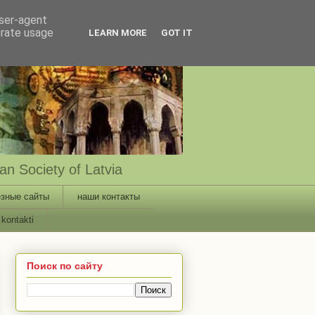
user-agent
erate usage
LEARN MORE
GOT IT
n Society of Latvia
зные сайты
наши контакты
kontakti
Поиск по сайту