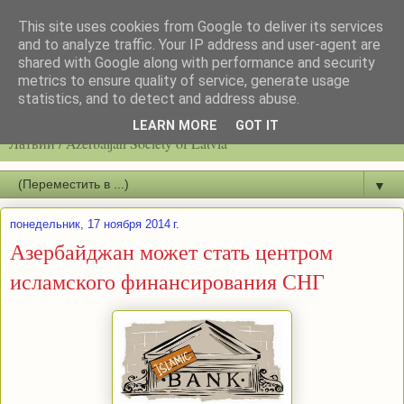
This site uses cookies from Google to deliver its services
and to analyze traffic. Your IP address and user-agent are
shared with Google along with performance and security
metrics to ensure quality of service, generate usage
statistics, and to detect and address abuse.
Latvijas azerbaidžāņu biedrību / Общество азербайджанцев
LEARN MORE
GOT IT
Латвии / Azerbaijan Society of Latvia
▼
понедельник, 17 ноября 2014 г.
Азербайджан может стать центром
исламского финансирования СНГ