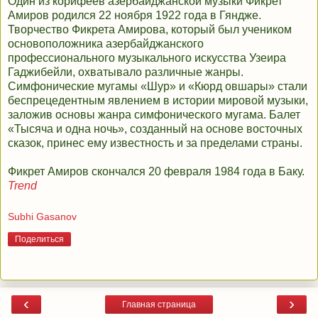
Один из корифеев азербайджанской музыки Фикрет
Амиров родился 22 ноября 1922 года в Гяндже.
Творчество Фикрета Амирова, который был учеником
основоположника азербайджанского
профессионального музыкального искусства Узеира
Гаджибейли, охватывало различные жанры.
Симфонические мугамы «Шур» и «Кюрд овшары» стали
беспрецедентным явлением в истории мировой музыки,
заложив основы жанра симфонического мугама. Балет
«Тысяча и одна ночь», созданный на основе восточных
сказок, принес ему известность и за пределами страны.
Фикрет Амиров скончался 20 февраля 1984 года в Баку.
Trend
Subhi Gasanov
Поделиться
‹
›
Главная страница