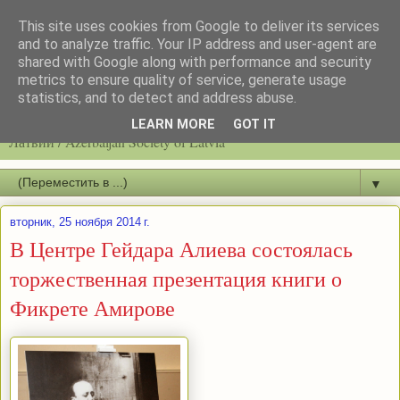
This site uses cookies from Google to deliver its services
and to analyze traffic. Your IP address and user-agent are
shared with Google along with performance and security
metrics to ensure quality of service, generate usage
statistics, and to detect and address abuse.
Latvijas azerbaidžāņu biedrību / Общество азербайджанцев
LEARN MORE
GOT IT
Латвии / Azerbaijan Society of Latvia
▼
вторник, 25 ноября 2014 г.
В Центре Гейдара Алиева состоялась
торжественная презентация книги о
Фикрете Амирове