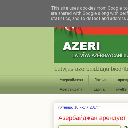
This site uses cookies from Google to 
are shared with Google along with per
statistics, and to detect and address 
Latvijas azerbaidžāņu biedr
Азербайджан
Латвия
празд
Azerbaidžāna
Latvija
svētki
пятница, 18 июля 2014 г.
Азербайджан арендует
П