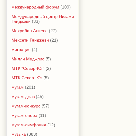
международный форум
(109)
Международный центр Низами
Гянджеви
(33)
Мехрибан Алиева
(27)
Мехсети Гянджеви
(21)
миграция
(4)
Милли Меджлис
(5)
МТК "Север-Юг"
(2)
МТК Север–Юг
(5)
мугам
(201)
мугам-джаз
(45)
мугам-конкурс
(57)
мугам-опера
(11)
мугам-симфония
(12)
музыка
(383)