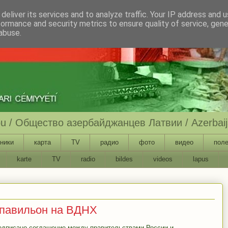
deliver its services and to analyze traffic. Your IP address and 
formance and security metrics to ensure quality of service, gen
abuse.
ību / Общество азербайджанцев Латвии / Azerbaija
ники
карта
TV
радио
фото
видео
поле
karte
TV
radio
bildes
videos
lapus
 павильон на ВДНХ
одписано соглашение между правительствами России и