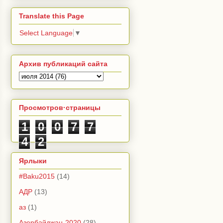
Translate this Page
Select Language
▼
Архив публикаций сайта
Просмотров·страницы
1
0
0
7
7
4
2
Ярлыки
#Baku2015
(14)
АДР
(13)
аз
(1)
Азербайджан-2020
(28)