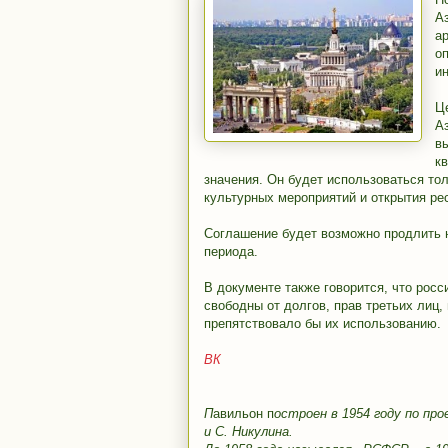
А
ар
о
и
Ц
А
в
к
значения. Он будет использоваться то
культурных мероприятий и открытия ре
Соглашение будет возможно продлить н
периода.
В документе также говорится, что росс
свободны от долгов, прав третьих лиц,
препятствовало бы их использованию.
ВК
П
авильон
п
остроен в 1954 году по пр
и С. Никулина.