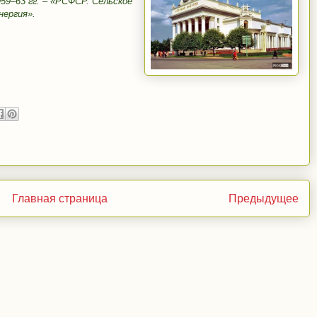
59–63 гг. – «РСФСР. Сельское
нергия».
Главная страница
Предыдущее