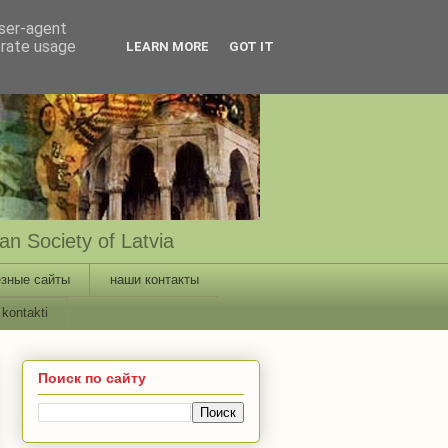
user-agent
erate usage
LEARN MORE
GOT IT
n Society of Latvia
зные сайты
наши контакты
kontakti
Поиск по сайту