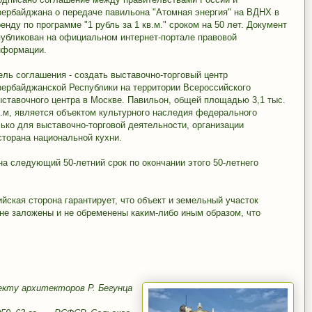
зербайджана о передаче павильона "Атомная энергия" на ВДНХ в
енду по программе "1 рубль за 1 кв.м." сроком на 50 лет. Документ
публикован на официальном интернет-портале правовой
нформации.
ель соглашения - создать выставочно-торговый центр
зербайджанской Республики на территории Всероссийского
ыставочного центра в Москве. Павильон, общей площадью 3,1 тыс.
в.м, является объектом культурного наследия федерального
лько для выставочно-торговой деятельности, организации
сторана национальной кухни.
а следующий 50-летний срок по окончании этого 50-летнего
ийская сторона гарантирует, что объект и земельный участок
 не заложены и не обременены каким-либо иным образом, что
оекту архитекторов Р. Бегунца