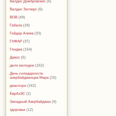
Валдис Домбровскис
(6)
Валдис Затлерс
(6)
ВОВ
(49)
Габала
(18)
Гейдар Алиев
(33)
ГНФАР
(37)
Гянджа
(154)
Давос
(5)
дело молодое
(162)
День солидарности
азербайджанцев Мира
(15)
диаспора
(162)
ЕврАзЭС
(2)
Западный Азербайджан
(4)
здоровье
(12)