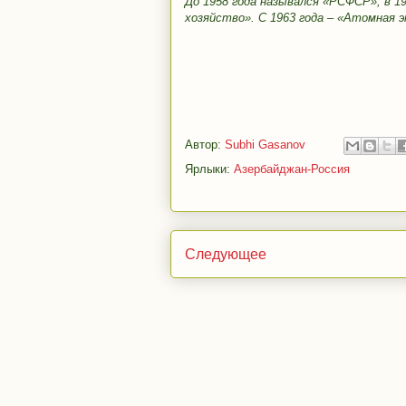
До 1958 года назывался «РСФСР», в 19
хозяйство». С 1963 года – «Атомная э
Автор:
Subhi Gasanov
Ярлыки:
Азербайджан-Россия
Следующее