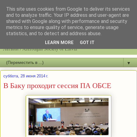
This site uses cookies from Google to deliver its services
and to analyze traffic. Your IP address and user-agent are
shared with Google along with performance and security
metrics to ensure quality of service, generate usage
statistics, and to detect and address abuse.
Latvijas azerbaidžāņu biedrību / Общество азербайджанцев
LEARN MORE
GOT IT
Латвии / Azerbaijan Society of Latvia
▼
суббота, 28 июня 2014 г.
В Баку проходит сессия ПА ОБСЕ