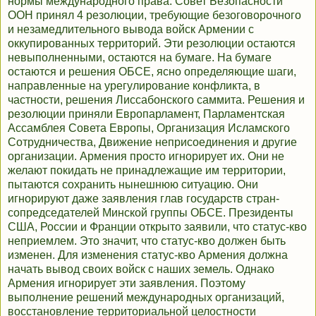
нормы международного права. Совет Безопасности
ООН принял 4 резолюции, требующие безоговорочного
и незамедлительного вывода войск Армении с
оккупированных территорий. Эти резолюции остаются
невыполненными, остаются на бумаге. На бумаге
остаются и решения ОБСЕ, ясно определяющие шаги,
направленные на урегулирование конфликта, в
частности, решения Лиссабонского саммита. Решения и
резолюции приняли Европарламент, Парламентская
Ассамблея Совета Европы, Организация Исламского
Сотрудничества, Движение неприсоединения и другие
организации. Армения просто игнорирует их. Они не
желают покидать не принадлежащие им территории,
пытаются сохранить нынешнюю ситуацию. Они
игнорируют даже заявления глав государств стран-
сопредседателей Минской группы ОБСЕ. Президенты
США, России и Франции открыто заявили, что статус-кво
неприемлем. Это значит, что статус-кво должен быть
изменен. Для изменения статус-кво Армения должна
начать вывод своих войск с наших земель. Однако
Армения игнорирует эти заявления. Поэтому
выполнение решений международных организаций,
восстановление территориальной целостности