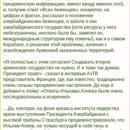
проармянскую информацию, имеют ввиду именно это!),
и, получив ответ «Всех беженцев», конкретно, на
цифрах и фактах, рассказал о положении
азербайджанских беженцев, о заботе о них
азербайджанского государства (хотя ресурсы у него
небезграничны, неплохо было бы, заметил он,
международным структурам ему помочь!), как и о самом
Карабахе, о решении этой проблемы, начиная с
освобождения Арменией захваченных территорий.
«Я полностью с этим согласен! Создавать второе
армянское государство не нужно. И я тоже так думаю,
Президент прав!» - сказал в интервью АзТВ
представитель Франции, где, как известно, традиционно
очень сильны проармянские настроения. Да еще и
добавил к этому: «Ответы Ильхама Алиева были очень
последовательны и искренни!»
…Да, повторю, на фоне кризиса института лидерства
яркое выступление Президента Азербайджана с
высокой трибуны Страсбурга продемонстрировало, что
Ильхам Алиев, не только несущий в себе гены и