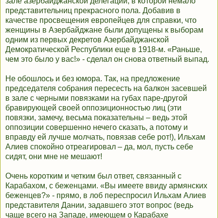
зале азербайджанской делегации, в которой немало
представительниц прекрасного пола. Добавив в
качестве просвещения европейцев для справки, что
женщины в Азербайджане были допущены к выборам
одним из первых декретов Азербайджанской
Демократической Республики еще в 1918-м. «Раньше,
чем это было у вас!» - сделал он снова ответный выпад.
Не обошлось и без юмора. Так, на предложение
председателя собрания пересесть на балкон засевшей
в зале с черными повязками на губах паре-другой
бравирующей своей оппозиционностью лиц (эти
повязки, замечу, весьма показательны – ведь этой
оппозиции совершенно нечего сказать, а потому и
вправду ей лучше молчать, повязав себе рот!), Ильхам
Алиев спокойно отреагировал – да, мол, пусть себе
сидят, они мне не мешают!
Очень коротким и четким был ответ, связанный с
Карабахом, с беженцами. «Вы имеете ввиду армянских
беженцев?» - прямо, в лоб переспросил Ильхам Алиев
представителя Дании, задавшего этот вопрос (ведь
чаще всего на Западе, имеющем о Карабахе