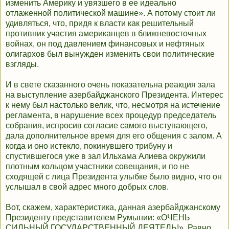
изменить Америку и увязшего в ее идеально
отлаженной политической машине». А потому стоит ли
удивляться, что, придя к власти как решительный
противник участия американцев в ближневосточных
войнах, он под давлением финансовых и нефтяных
олигархов был вынужден изменить свои политические
взгляды.
И в свете сказанного очень показательна реакция зала
на выступление азербайджанского Президента. Интерес
к нему был настолько велик, что, несмотря на истечение
регламента, в нарушение всех процедур председатель
собрания, испросив согласие самого выступающего,
дала дополнительное время для его общения с залом. А
когда и оно истекло, покинувшего трибуну и
спустившегося уже в зал Ильхама Алиева окружили
плотным кольцом участники совещания, и по не
сходящей с лица Президента улыбке было видно, что он
услышал в свой адрес много добрых слов.
Вот, скажем, характеристика, данная азербайджанскому
Президенту представителем Румынии: «ОЧЕНЬ
СИЛЬНЫЙ ГОСУДАРСТВЕННЫЙ ДЕЯТЕЛЬ!». Равно