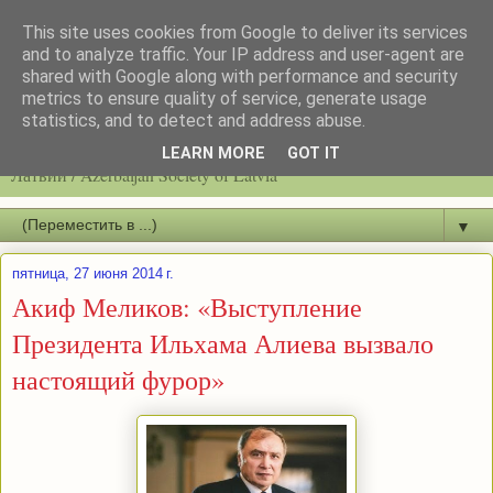
This site uses cookies from Google to deliver its services
and to analyze traffic. Your IP address and user-agent are
shared with Google along with performance and security
metrics to ensure quality of service, generate usage
statistics, and to detect and address abuse.
Latvijas azerbaidžāņu biedrību / Общество азербайджанцев
LEARN MORE
GOT IT
Латвии / Azerbaijan Society of Latvia
▼
пятница, 27 июня 2014 г.
Акиф Меликов: «Выступление
Президента Ильхама Алиева вызвало
настоящий фурор»