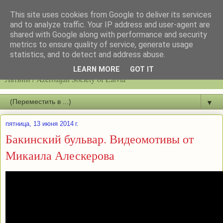
This site uses cookies from Google to deliver its services
and to analyze traffic. Your IP address and user-agent are
shared with Google along with performance and security
metrics to ensure quality of service, generate usage
statistics, and to detect and address abuse.
Latvijas azerbaidžāņu biedrību / Общество азербайджанцев
LEARN MORE
GOT IT
Латвии / Azerbaijan Society of Latvia
▼
пятница, 13 июня 2014 г.
Бакинский бульвар. Видеомотивы от
Микаила Алескерова