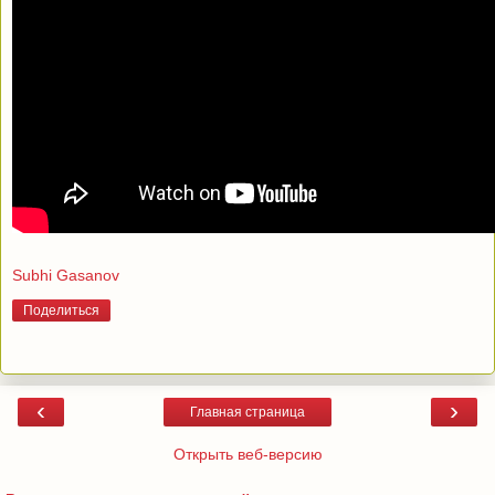
Subhi Gasanov
Поделиться
‹
›
Главная страница
Открыть веб-версию