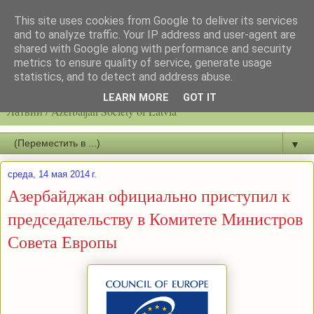
This site uses cookies from Google to deliver its services
and to analyze traffic. Your IP address and user-agent are
shared with Google along with performance and security
metrics to ensure quality of service, generate usage
statistics, and to detect and address abuse.
Latvijas azerbaidžāņu biedrību / Общество азербайджанцев
LEARN MORE
GOT IT
Латвии / Azerbaijan Society of Latvia
▼
среда, 14 мая 2014 г.
Азербайджан официально приступил к
председательству в Комитете Министров
Совета Европы