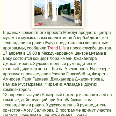
В рамках совместного проекта Международного центра
мугама и музыкальных коллективов Азербайджанского
телевидения и радио будут представлены концертные
программы, сообщили
Trend Life
в пресс-службе центра.
17 апреля в 19.00 в Международном центре мугама в
Баку состоится концерт Хора имени Джахангира
Джахангирова. Художественный руководитель и
главный дирижер хора - Шахла Алекперова. На вечере
прозвучат произведения Узеира Гаджибейли, Фикрета
Амирова, Гара Гараева, Джахангира Джахангирова,
Рамиза Мустафаева, Фирангиз Ализаде и других
композиторов.
18 апреля выступит Камерный оркестр исполнителей на
кяманче, действующий при Азербайджанском
телевидении и радио. Художественный руководитель
оркестра - Арзу Салимова. В программе примут участие
- Илаха Эфендиева, Забита Алиева, Гюнай