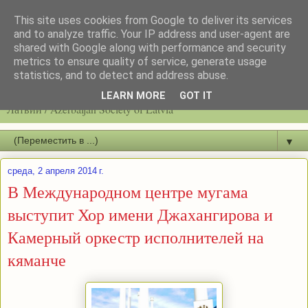
This site uses cookies from Google to deliver its services
and to analyze traffic. Your IP address and user-agent are
shared with Google along with performance and security
metrics to ensure quality of service, generate usage
statistics, and to detect and address abuse.
Latvijas azerbaidžāņu biedrību / Общество азербайджанцев
LEARN MORE
GOT IT
Латвии / Azerbaijan Society of Latvia
▼
среда, 2 апреля 2014 г.
В Международном центре мугама
выступит Хор имени Джахангирова и
Камерный оркестр исполнителей на
кяманче