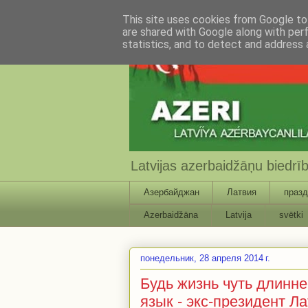
This site uses cookies from Google to 
are shared with Google along with per
statistics, and to detect and address 
Latvijas azerbaidžāņu biedr
Азербайджан
Латвия
празд
Azerbaidžāna
Latvija
svētki
понедельник, 28 апреля 2014 г.
Будь жизнь чуть длинне
язык - экс-президент Л