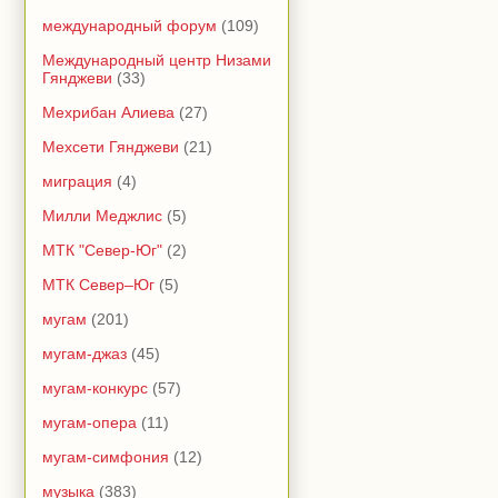
международный форум
(109)
Международный центр Низами
Гянджеви
(33)
Мехрибан Алиева
(27)
Мехсети Гянджеви
(21)
миграция
(4)
Милли Меджлис
(5)
МТК "Север-Юг"
(2)
МТК Север–Юг
(5)
мугам
(201)
мугам-джаз
(45)
мугам-конкурс
(57)
мугам-опера
(11)
мугам-симфония
(12)
музыка
(383)