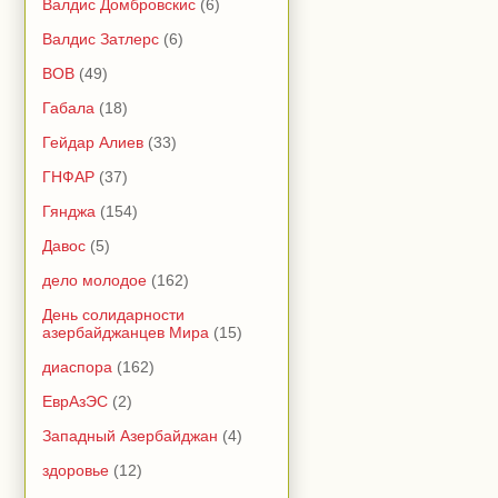
Валдис Домбровскис
(6)
Валдис Затлерс
(6)
ВОВ
(49)
Габала
(18)
Гейдар Алиев
(33)
ГНФАР
(37)
Гянджа
(154)
Давос
(5)
дело молодое
(162)
День солидарности
азербайджанцев Мира
(15)
диаспора
(162)
ЕврАзЭС
(2)
Западный Азербайджан
(4)
здоровье
(12)