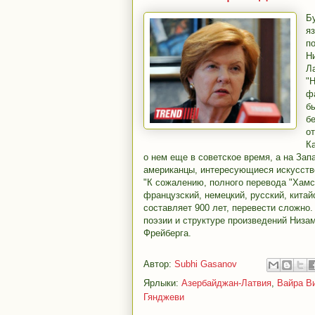
Б
я
п
Н
Л
"Н
ф
б
бе
о
К
о нем еще в советское время, а на За
американцы, интересующиеся искусств
"К сожалению, полного перевода "Хамс
французский, немецкий, русский, китай
составляет 900 лет, перевести сложно.
поэзии и структуре произведений Низам
Фрейберга.
Автор:
Subhi Gasanov
Ярлыки:
Азербайджан-Латвия
,
Вайра В
Гянджеви