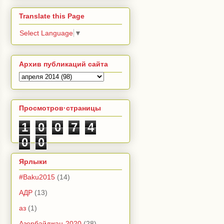
Translate this Page
Select Language
▼
Архив публикаций сайта
Просмотров·страницы
1
0
0
7
4
0
0
Ярлыки
#Baku2015
(14)
АДР
(13)
аз
(1)
Азербайджан-2020
(28)