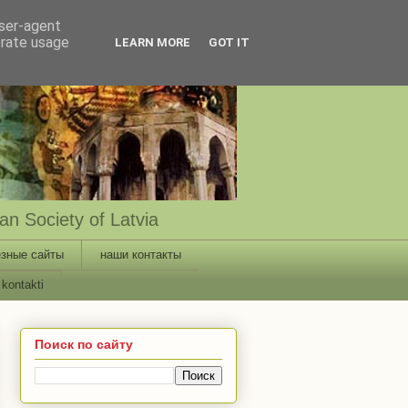
user-agent
erate usage
LEARN MORE
GOT IT
n Society of Latvia
зные сайты
наши контакты
kontakti
Поиск по сайту