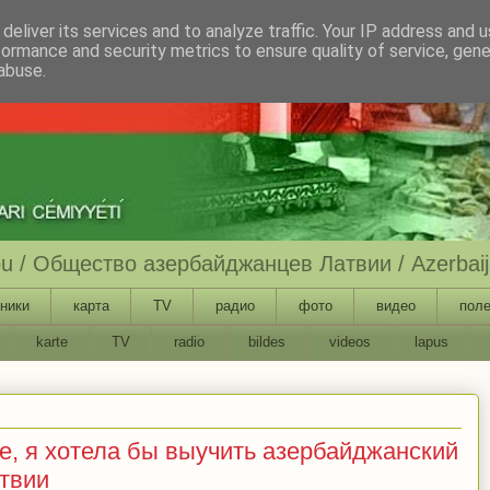
deliver its services and to analyze traffic. Your IP address and 
formance and security metrics to ensure quality of service, gen
abuse.
ību / Общество азербайджанцев Латвии / Azerbaija
ники
карта
TV
радио
фото
видео
поле
karte
TV
radio
bildes
videos
lapus
е, я хотела бы выучить азербайджанский
атвии