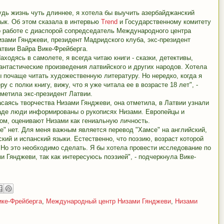
удь жизнь чуть длиннее, я хотела бы выучить азербайджанский
зык. Об этом сказала в интервью
Trend
и Государственному комитету
о работе с диаспорой сопредседатель Международного центра
изами Гянджеви, президент Мадридского клуба, экс-президент
атвии Вайра Вике-Фрейберга.
аходясь в самолете, я всегда читаю книги - сказки, детективы,
антастические произведения латвийского и других народов. Хотела
ы почаще читать художественную литературу. Но нередко, когда я
ру с полки книгу, вижу, что я уже читала ее в возрасте 18 лет", -
тметила экс-президент Латвии.
асаясь творчества Низами Гянджеви, она отметила, в Латвии узнали
паде люди информированы о рукописях Низами. Европейцы и
ом, оценивают Низами как гениальную личность.
е" нет. Для меня важным является перевод "Хамсе" на английский,
ский и испанский языки. Естественно, что поэзию, возраст которой
 Но это необходимо сделать. Я бы хотела провести исследование по
и Гянджеви, так как интересуюсь поэзией", - подчеркнула Вике-
ике-Фрейберга
,
Международный центр Низами Гянджеви
,
Низами