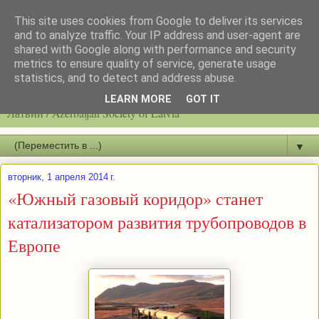
This site uses cookies from Google to deliver its services
and to analyze traffic. Your IP address and user-agent are
shared with Google along with performance and security
metrics to ensure quality of service, generate usage
statistics, and to detect and address abuse.
Latvijas azerbaidžāņu biedrību / Общество азербайджанцев
LEARN MORE
GOT IT
Латвии / Azerbaijan Society of Latvia
▼
вторник, 1 апреля 2014 г.
«Южный газовый коридор» станет
катализатором развития трубопроводов в
Европе