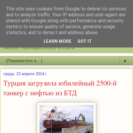
This site uses cookies from Google to deliver its services
and to analyze traffic. Your IP address and user-agent are
shared with Google along with performance and security
metrics to ensure quality of service, generate usage
statistics, and to detect and address abuse.
Latvijas azerbaidžāņu biedrību / Общество азербайджанцев
LEARN MORE
GOT IT
Латвии / Azerbaijan Society of Latvia
▼
среда, 23 апреля 2014 г.
Турция загрузила юбилейный 2500-й
танкер с нефтью из БТД