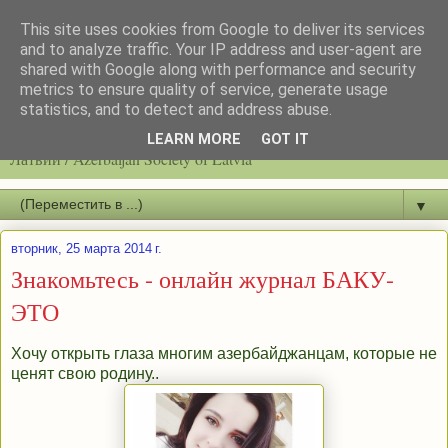
This site uses cookies from Google to deliver its services
and to analyze traffic. Your IP address and user-agent are
shared with Google along with performance and security
metrics to ensure quality of service, generate usage
statistics, and to detect and address abuse.
Latvijas azerbaidžāņu biedrību / Общество азербайджанцев
LEARN MORE
GOT IT
Латвии / Azerbaijan Society of Latvia
▼
вторник, 25 марта 2014 г.
Знакомьтесь - онлайн журнал БАКУ-
ЭТО
Хочу открыть глаза многим азербайджанцам, которые не
ценят свою родину..