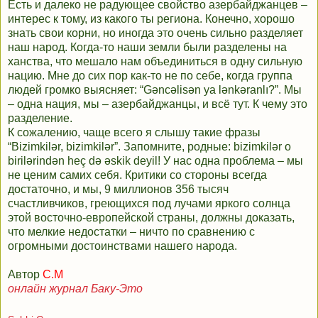
Есть и далеко не радующее свойство азербайджанцев –
интерес к тому, из какого ты региона. Конечно, хорошо
знать свои корни, но иногда это очень сильно разделяет
наш народ. Когда-то наши земли были разделены на
ханства, что мешало нам объединиться в одну сильную
нацию. Мне до сих пор как-то не по себе, когда группа
людей громко выясняет: “Gəncəlisən ya lənkəranlı?”. Мы
– одна нация, мы – азербайджанцы, и всё тут. К чему это
разделение.
К сожалению, чаще всего я слышу такие фразы
“Bizimkilər, bizimkilər”. Запомните, родные: bizimkilər o
birilərindən heç də əskik deyil! У нас одна проблема – мы
не ценим самих себя. Критики со стороны всегда
достаточно, и мы, 9 миллионов 356 тысяч
счастливчиков, греющихся под лучами яркого солнца
этой восточно-европейской страны, должны доказать,
что мелкие недостатки – ничто по сравнению с
огромными достоинствами нашего народа.
Автор
С.М
онлайн журнал Баку-Это