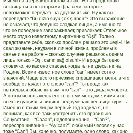
мысли на азербайджанском языке. Но я продолжаю
восхищаться некоторыми фразами, которые
невозможно передать на другом языке. Ну как вы
переведете “Bu qızın suyu çox şirindir”? Это выражение
не означает, что девушка сладкая лицом, а именно то,
что ее поведение завораживает, привлекает. Отдельное
место отдаю известному выражению “Əşi”. Только
представьте себе, сколько проблем решало это «əşi»! Не
сдал экзамен, неудачи в личной жизни, проблемы в
семье и на работе – сколько случаев решалось одним
лишь только «Əşi, canın sağ olsun!» И вроде бы одно
словечко, но как оно спасает, когда ты не здесь, не на
Родине. Всеми известное слово “can” имеет сотню
значений. Чаще всего приезжие спрашивают меня, а что
вообще означает это слово “can”? Ты вроде как
пытаешься объяснить им, что “can” – это душа человека.
А потом используешь его со всеми междометиями и во
всех ситуациях, и видишь недоумевающее лицо туриста.
Именно с таким лицом первый год ходила я, не
понимая, как все-таки употребить его правильно.
Сочувствие – “Caaan”, недопонимание – “Can?”,
переспрашивание – “Ay can?”, любимый человек у нас
тоже “Can”! Вы, конечно, подумаете, одно слово, как оно