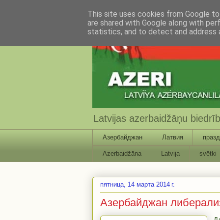
This site uses cookies from Google to 
are shared with Google along with per
statistics, and to detect and address 
Latvijas azerbaidžāņu biedr
Азербайджан
Латвия
празд
Azerbaidžāna
Latvija
svētki
пятница, 14 марта 2014 г.
Азербайджан либерализ
Д