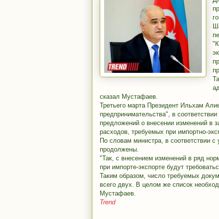
п
г
Ш
пе
"
э
п
п
Т
а
сказал Мустафаев.
Третьего марта Президент Ильхам Али
предпринимательства", в соответствии
предложений о внесении изменений в з
расходов, требуемых при импортно-экс
По словам министра, в соответствии с
продолжены.
"Так, с внесением изменений в ряд но
при импорте-экспорте будут требовать
Таким образом, число требуемых докуме
всего двух. В целом же список необход
Мустафаев.
Trend