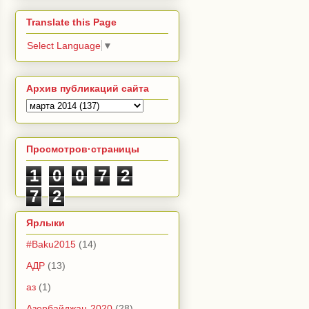
Translate this Page
Select Language
▼
Архив публикаций сайта
Просмотров·страницы
1
0
0
7
2
7
2
Ярлыки
#Baku2015
(14)
АДР
(13)
аз
(1)
Азербайджан-2020
(28)