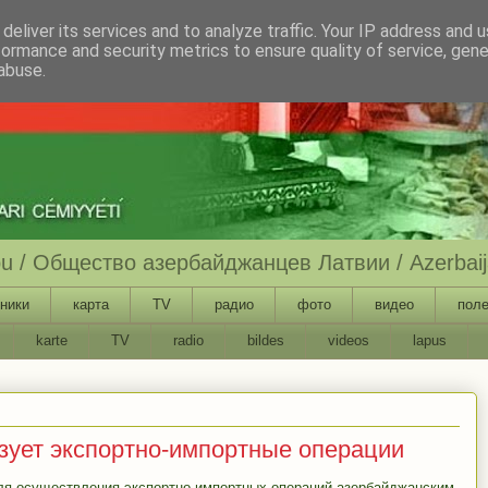
deliver its services and to analyze traffic. Your IP address and 
formance and security metrics to ensure quality of service, gen
abuse.
ību / Общество азербайджанцев Латвии / Azerbaija
ники
карта
TV
радио
фото
видео
поле
karte
TV
radio
bildes
videos
lapus
ует экспортно-импортные операции
ля осуществления экспортно-импортных операций азербайджанским