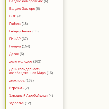
Валдис Домбровскис
(6)
Валдис Затлерс
(6)
ВОВ
(49)
Габала
(18)
Гейдар Алиев
(33)
ГНФАР
(37)
Гянджа
(154)
Давос
(5)
дело молодое
(162)
День солидарности
азербайджанцев Мира
(15)
диаспора
(162)
ЕврАзЭС
(2)
Западный Азербайджан
(4)
здоровье
(12)