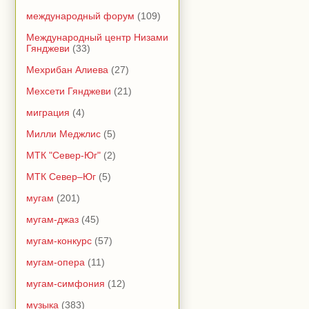
международный форум
(109)
Международный центр Низами
Гянджеви
(33)
Мехрибан Алиева
(27)
Мехсети Гянджеви
(21)
миграция
(4)
Милли Меджлис
(5)
МТК "Север-Юг"
(2)
МТК Север–Юг
(5)
мугам
(201)
мугам-джаз
(45)
мугам-конкурс
(57)
мугам-опера
(11)
мугам-симфония
(12)
музыка
(383)