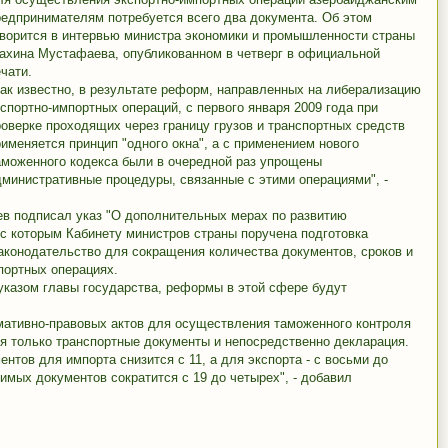
редпринимателям потребуется всего два документа. Об этом
оворится в интервью министра экономики и промышленности страны
ахина Мустафаева, опубликованном в четверг в официальной
чати.
Как известно, в результате реформ, направленных на либерализацию
кспортно-импортных операций, с первого января 2009 года при
роверке проходящих через границу грузов и транспортных средств
рименяется принцип "одного окна", а с применением нового
аможенного кодекса были в очередной раз упрощены
дминистративные процедуры, связанные с этими операциями", -
ев подписал указ "О дополнительных мерах по развитию
 с которым Кабинету министров страны поручена подготовка
аконодательство для сокращения количества документов, сроков и
портных операциях.
 указом главы государства, реформы в этой сфере будут
рмативно-правовых актов для осуществления таможенного контроля
ся только транспортные документы и непосредственно декларация.
нтов для импорта снизится с 11, а для экспорта - с восьми до
имых документов сократится с 19 до четырех", - добавил