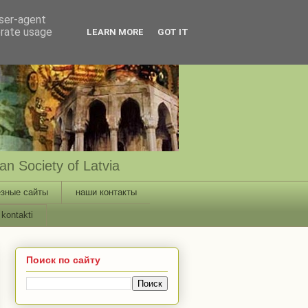
user-agent
erate usage
LEARN MORE
GOT IT
n Society of Latvia
зные сайты
наши контакты
kontakti
Поиск по сайту