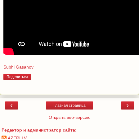
Subhi Gasanov
Поделиться
‹
›
Главная страница
Открыть веб-версию
Редактор и администратор сайта:
AZERI.LV