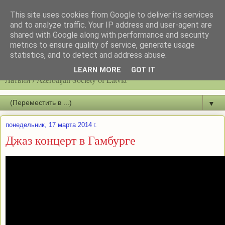
This site uses cookies from Google to deliver its services
and to analyze traffic. Your IP address and user-agent are
shared with Google along with performance and security
metrics to ensure quality of service, generate usage
statistics, and to detect and address abuse.
Latvijas azerbaidžāņu biedrību / Общество азербайджанцев
LEARN MORE
GOT IT
Латвии / Azerbaijan Society of Latvia
▼
понедельник, 17 марта 2014 г.
Джаз концерт в Гамбурге