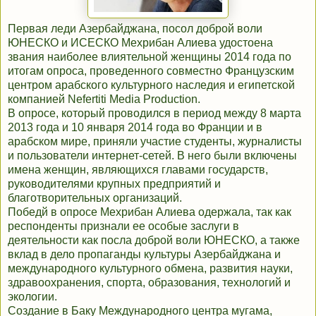
Первая леди Азербайджана, посол доброй воли
ЮНЕСКО и ИСЕСКО Мехрибан Алиева удостоена
звания наиболее влиятельной женщины 2014 года по
итогам опроса, проведенного совместно Французским
центром арабского культурного наследия и египетской
компанией Nefertiti Media Production.
В опросе, который проводился в период между 8 марта
2013 года и 10 января 2014 года во Франции и в
арабском мире, приняли участие студенты, журналисты
и пользователи интернет-сетей. В него были включены
имена женщин, являющихся главами государств,
руководителями крупных предприятий и
благотворительных организаций.
Победй в опросе Мехрибан Алиева одержала, так как
респонденты признали ее особые заслуги в
деятельности как посла доброй воли ЮНЕСКО, а также
вклад в дело пропаганды культуры Азербайджана и
международного культурного обмена, развития науки,
здравоохранения, спорта, образования, технологий и
экологии.
Создание в Баку Международного центра мугама,