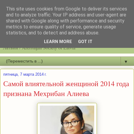
This site uses cookies from Google to deliver its services
and to analyze traffic. Your IP address and user-agent are
shared with Google along with performance and security
metrics to ensure quality of service, generate usage
statistics, and to detect and address abuse.
Latvijas azerbaidžāņu biedrību / Общество азербайджанцев
LEARN MORE
GOT IT
Латвии / Azerbaijan Society of Latvia
▼
пятница, 7 марта 2014 г.
Самой влиятельной женщиной 2014 года
признана Мехрибан Алиева