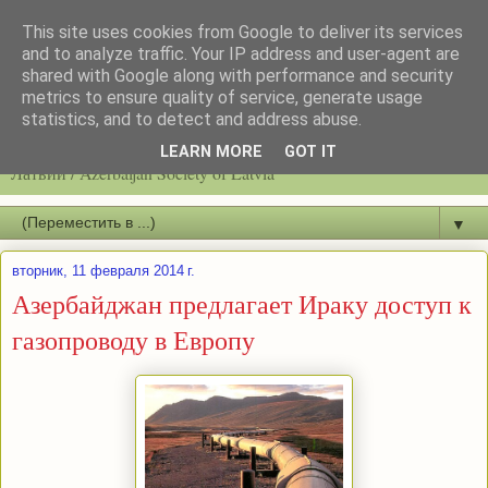
This site uses cookies from Google to deliver its services
and to analyze traffic. Your IP address and user-agent are
shared with Google along with performance and security
metrics to ensure quality of service, generate usage
statistics, and to detect and address abuse.
Latvijas azerbaidžāņu biedrību / Общество азербайджанцев
LEARN MORE
GOT IT
Латвии / Azerbaijan Society of Latvia
▼
вторник, 11 февраля 2014 г.
Азербайджан предлагает Ираку доступ к
газопроводу в Европу