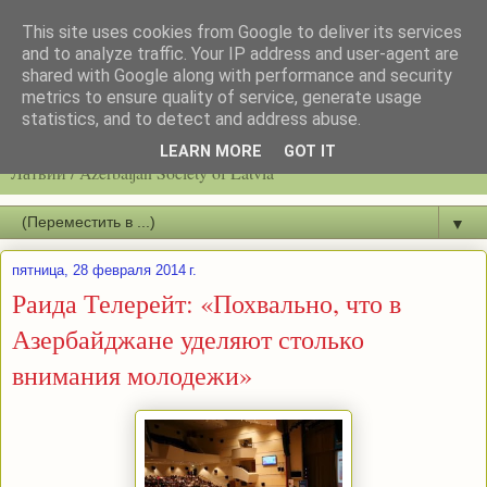
This site uses cookies from Google to deliver its services
and to analyze traffic. Your IP address and user-agent are
shared with Google along with performance and security
metrics to ensure quality of service, generate usage
statistics, and to detect and address abuse.
Latvijas azerbaidžāņu biedrību / Общество азербайджанцев
LEARN MORE
GOT IT
Латвии / Azerbaijan Society of Latvia
▼
пятница, 28 февраля 2014 г.
Раида Телерейт: «Похвально, что в
Азербайджане уделяют столько
внимания молодежи»