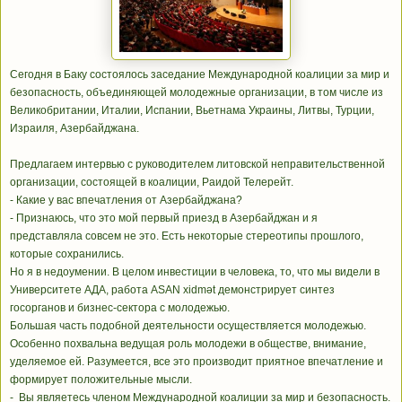
Сегодня в Баку состоялось заседание Международной коалиции за мир и
безопасность, объединяющей молодежные организации, в том числе из
Великобритании, Италии, Испании, Вьетнама Украины, Литвы, Турции,
Израиля, Азербайджана.
Предлагаем интервью с руководителем литовской неправительственной
организации, состоящей в коалиции, Раидой Телерейт.
- Какие у вас впечатления от Азербайджана?
- Признаюсь, что это мой первый приезд в Азербайджан и я
представляла совсем не это. Есть некоторые стереотипы прошлого,
которые сохранились.
Но я в недоумении. В целом инвестиции в человека, то, что мы видели в
Университете АДА, работа ASAN xidmət демонстрирует синтез
госорганов и бизнес-сектора с молодежью.
Большая часть подобной деятельности осуществляется молодежью.
Особенно похвальна ведущая роль молодежи в обществе, внимание,
уделяемое ей. Разумеется, все это производит приятное впечатление и
формирует положительные мысли.
- Вы являетесь членом Международной коалиции за мир и безопасность.