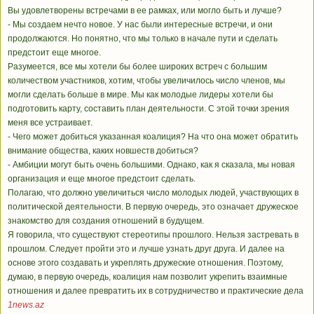
Вы удовлетворены встречами в ее рамках, или могло быть и лучше?
- Мы создаем нечто новое. У нас были интересные встречи, и они
продолжаются. Но понятно, что мы только в начале пути и сделать
предстоит еще многое.
Разумеется, все мы хотели бы более широких встреч с большим
количеством участников, хотим, чтобы увеличилось число членов, мы
могли сделать больше в мире. Мы как молодые лидеры хотели бы
подготовить карту, составить план деятельности. С этой точки зрения
меня все устраивает.
- Чего может добиться указанная коалиция? На что она может обратить
внимание общества, каких новшеств добиться?
- Амбиции могут быть очень большими. Однако, как я сказала, мы новая
организация и еще многое предстоит сделать.
Полагаю, что должно увеличиться число молодых людей, участвующих в
политической деятельности. В первую очередь, это означает дружеское
знакомство для создания отношений в будущем.
Я говорила, что существуют стереотипы прошлого. Нельзя застревать в
прошлом. Следует пройти это и лучше узнать друг друга. И далее на
основе этого создавать и укреплять дружеские отношения. Поэтому,
думаю, в первую очередь, коалиция нам позволит укрепить взаимные
отношения и далее превратить их в сотрудничество и практические дела
1news.az