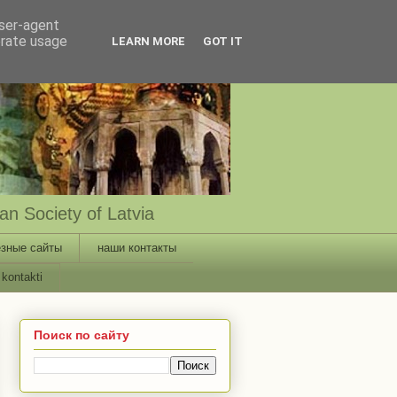
user-agent
erate usage
LEARN MORE
GOT IT
n Society of Latvia
зные сайты
наши контакты
kontakti
Поиск по сайту