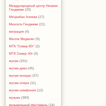
Международный центр Низами
Гянджеви
(33)
Мехрибан Алиева
(27)
Мехсети Гянджеви
(21)
миграция
(4)
Милли Меджлис
(5)
МТК "Север-Юг"
(2)
МТК Север–Юг
(5)
мугам
(201)
мугам-джаз
(45)
мугам-конкурс
(57)
мугам-опера
(11)
мугам-симфония
(12)
музыка
(383)
музыкальный фестиваль
(14)