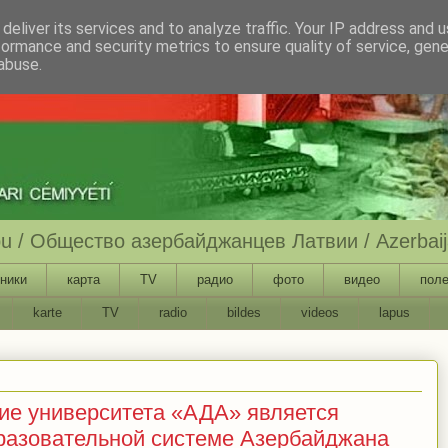
deliver its services and to analyze traffic. Your IP address and 
formance and security metrics to ensure quality of service, gen
abuse.
ību / Общество азербайджанцев Латвии / Azerbaija
ники
карта
TV
радио
фото
видео
поле
karte
TV
radio
bildes
videos
lapus
ие университета «АДА» является
разовательной системе Азербайджана