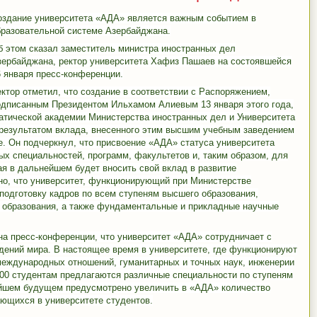
оздание университета «АДА» является важным событием в
бразовательной системе Азербайджана.
б этом сказал заместитель министра иностранных дел
зербайджана, ректор университета Хафиз Пашаев на состоявшейся
6 января пресс-конференции.
ектор отметил, что создание в соответствии с Распоряжением,
одписанным Президентом Ильхамом Алиевым 13 января этого года,
атической академии Министерства иностранных дел и Университета
результатом вклада, внесенного этим высшим учебным заведением
е. Он подчеркнул, что присвоение «АДА» статуса университета
ых специальностей, программ, факультетов и, таким образом, для
ая в дальнейшем будет вносить свой вклад в развитие
но, что университет, функционирующий при Министерстве
подготовку кадров по всем ступеням высшего образования,
 образования, а также фундаментальные и прикладные научные
а пресс-конференции, что университет «АДА» сотрудничает с
ений мира. В настоящее время в университете, где функционируют
международных отношений, гуманитарных и точных наук, инженерии
700 студентам предлагаются различные специальности по ступеням
айшем будущем предусмотрено увеличить в «АДА» количество
ающихся в университете студентов.