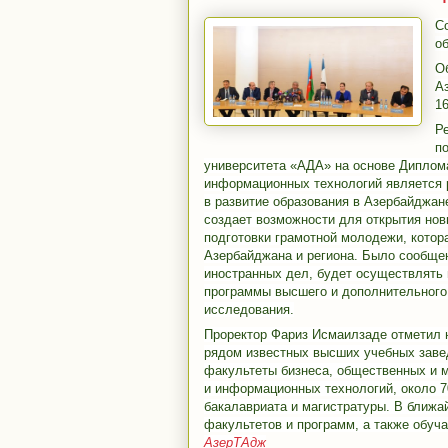
С
о
О
А
1
Р
п
университета «АДА» на основе Диплом
информационных технологий является 
в развитие образования в Азербайджан
создает возможности для открытия нов
подготовки грамотной молодежи, котор
Азербайджана и региона. Было сообще
иностранных дел, будет осуществлять 
программы высшего и дополнительного
исследования.
Проректор Фариз Исмаилзаде отметил н
рядом известных высших учебных завед
факультеты бизнеса, общественных и 
и информационных технологий, около 
бакалавриата и магистратуры. В ближ
факультетов и программ, а также обуч
АзерТАдж