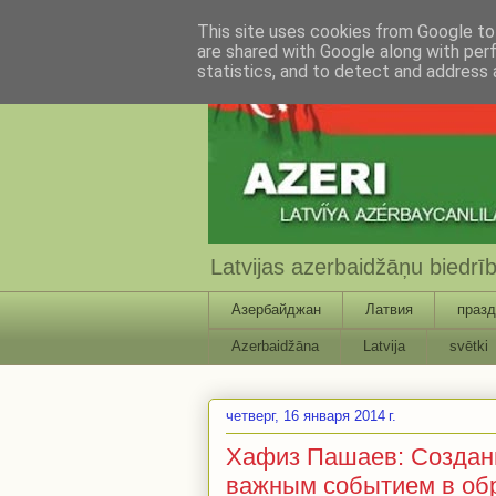
This site uses cookies from Google to 
are shared with Google along with per
statistics, and to detect and address 
Latvijas azerbaidžāņu biedr
Азербайджан
Латвия
празд
Azerbaidžāna
Latvija
svētki
четверг, 16 января 2014 г.
Хафиз Пашаев: Создан
важным событием в об