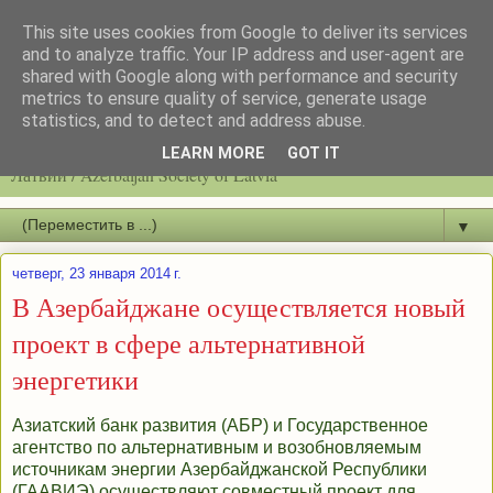
This site uses cookies from Google to deliver its services
and to analyze traffic. Your IP address and user-agent are
shared with Google along with performance and security
metrics to ensure quality of service, generate usage
statistics, and to detect and address abuse.
Latvijas azerbaidžāņu biedrību / Общество азербайджанцев
LEARN MORE
GOT IT
Латвии / Azerbaijan Society of Latvia
▼
четверг, 23 января 2014 г.
В Азербайджане осуществляется новый
проект в сфере альтернативной
энергетики
Азиатский банк развития (АБР) и Государственное
агентство по альтернативным и возобновляемым
источникам энергии Азербайджанской Республики
(ГААВИЭ) осуществляют совместный проект для