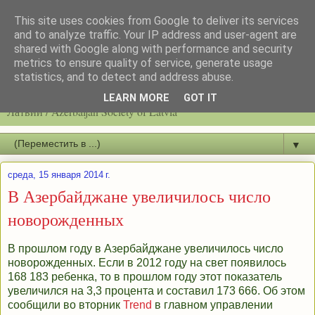
This site uses cookies from Google to deliver its services
and to analyze traffic. Your IP address and user-agent are
shared with Google along with performance and security
metrics to ensure quality of service, generate usage
statistics, and to detect and address abuse.
Latvijas azerbaidžāņu biedrību / Общество азербайджанцев
LEARN MORE
GOT IT
Латвии / Azerbaijan Society of Latvia
▼
среда, 15 января 2014 г.
В Азербайджане увеличилось число
новорожденных
В прошлом году в Азербайджане увеличилось число
новорожденных. Если в 2012 году на свет появилось
168 183 ребенка, то в прошлом году этот показатель
увеличился на 3,3 процента и составил 173 666. Об этом
сообщили во вторник
Trend
в главном управлении